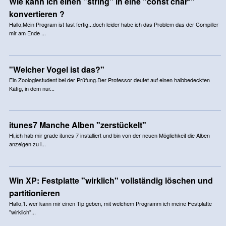
Wie kann ich einen "string" in eine "const char*"
konvertieren ?
Hallo,Mein Program ist fast fertig...doch leider habe ich das Problem das der Compiller
mir am Ende ...
"Welcher Vogel ist das?"
Ein Zoologiestudent bei der Prüfung.Der Professor deutet auf einen halbbedeckten
Käfig, in dem nur...
itunes7 Manche Alben "zerstückelt"
Hi,ich hab mir grade itunes 7 installiert und bin von der neuen Möglichkeit die Alben
anzeigen zu l...
Win XP: Festplatte "wirklich" vollständig löschen und
partitionieren
Hallo,1. wer kann mir einen Tip geben, mit welchem Programm ich meine Festplatte
"wirklich"...