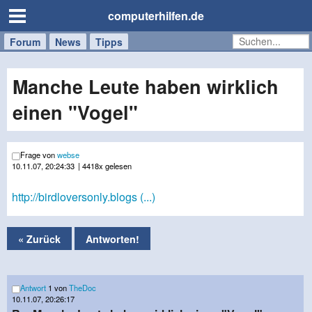
computerhilfen.de
Forum
Handy
Windows
Mac
News
Tipps
/
Tablet
Manche Leute haben wirklich
einen "Vogel"
Frage von
webse
10.11.07, 20:24:33
| 4418x gelesen
http://birdloversonly.blogs (...)
« Zurück
Antworten!
Antwort
1 von
TheDoc
10.11.07, 20:26:17