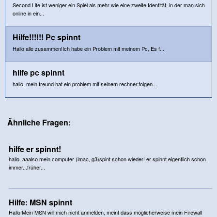
Second Life ist weniger ein Spiel als mehr wie eine zweite Identität, in der man sich
online in ein...
Hilfe!!!!!! Pc spinnt
Hallo alle zusammen!Ich habe ein Problem mit meinem Pc, Es f...
hilfe pc spinnt
hallo, mein freund hat ein problem mit seinem rechner.folgen...
Ähnliche Fragen:
hilfe er spinnt!
hallo, aaalso mein computer (imac, g3)spint schon wieder! er spinnt eigentlich schon
immer...früher...
Hilfe: MSN spinnt
Hallo!Mein MSN will mich nicht anmelden, meint dass möglicherweise mein Firewall