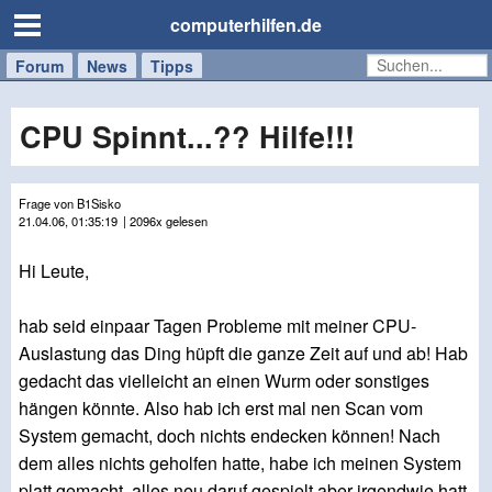
computerhilfen.de
Forum
Handy
Windows
Mac
News
Tipps
/
Tablet
CPU Spinnt...?? Hilfe!!!
Frage von B1Sisko
21.04.06, 01:35:19
| 2096x gelesen
Hi Leute,
hab seid einpaar Tagen Probleme mit meiner CPU-
Auslastung das Ding hüpft die ganze Zeit auf und ab! Hab
gedacht das vielleicht an einen Wurm oder sonstiges
hängen könnte. Also hab ich erst mal nen Scan vom
System gemacht, doch nichts endecken können! Nach
dem alles nichts geholfen hatte, habe ich meinen System
platt gemacht, alles neu daruf gespielt aber irgendwie hatt