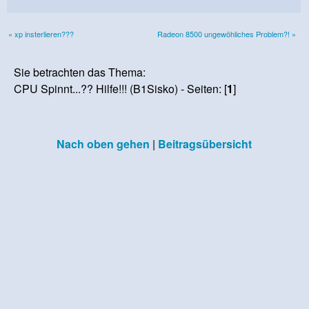
« xp insterlieren???
Radeon 8500 ungewöhliches Problem?! »
Sie betrachten das Thema:
CPU Spinnt...?? Hilfe!!! (B1Sisko) - Seiten: [
1
]
Nach oben gehen
|
Beitragsübersicht