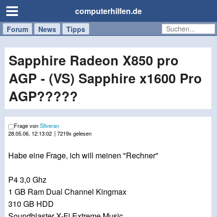
computerhilfen.de
Forum
Handy
Windows
Mac
News
Tipps
/
Tablet
Sapphire Radeon X850 pro
AGP - (VS) Sapphire x1600 Pro
AGP?????
Frage von
SIlveran
28.05.06, 12:13:02
| 7219x gelesen
Habe eine Frage, ich will meinen "Rechner"
P4 3,0 Ghz
1 GB Ram Dual Channel Kingmax
310 GB HDD
Soundblaster X-Fi Extreme Music