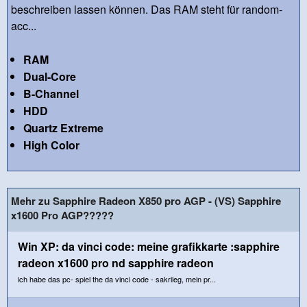
beschreiben lassen können. Das RAM steht für random-
acc...
RAM
Dual-Core
B-Channel
HDD
Quartz Extreme
High Color
Mehr zu Sapphire Radeon X850 pro AGP - (VS) Sapphire
x1600 Pro AGP?????
Win XP: da vinci code: meine grafikkarte :sapphire
radeon x1600 pro nd sapphire radeon
ich habe das pc- spiel the da vinci code - sakrileg, mein pr...