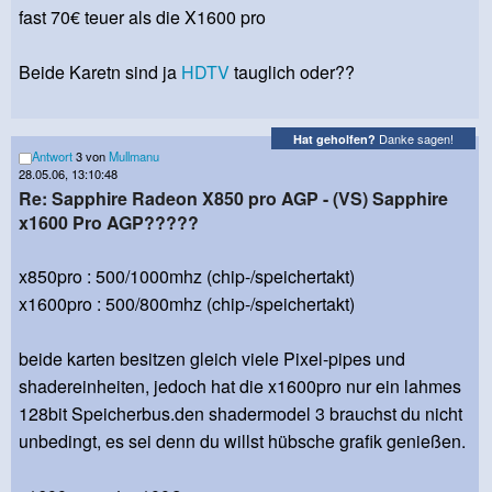
fast 70€ teuer als die X1600 pro
Beide Karetn sind ja
HDTV
tauglich oder??
Danke sagen!
Hat geholfen?
Antwort
3 von
Mullmanu
28.05.06, 13:10:48
Re: Sapphire Radeon X850 pro AGP - (VS) Sapphire
x1600 Pro AGP?????
x850pro : 500/1000mhz (chip-/speichertakt)
x1600pro : 500/800mhz (chip-/speichertakt)
beide karten besitzen gleich viele Pixel-pipes und
shadereinheiten, jedoch hat die x1600pro nur ein lahmes
128bit Speicherbus.den shadermodel 3 brauchst du nicht
unbedingt, es sei denn du willst hübsche grafik genießen.