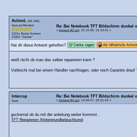
AchimL
(49.198)
Special-Member
Re: Bei Notebook TFT Bildschirm dunkel
«
Antwort #3 am
: 23.10.06, 21:33:41 »
1101x Beste Antwort
2180x "Danke"
Hat dir diese Antwort geholfen?
weiß nicht ob man das selber reparieren kann ?
Vielleicht mal bei einem Händler nachfragen, oder noch Garantie drauf 
Intercop
Re: Bei Notebook TFT Bildschirm dunkel
«
Antwort #4 am
: 14.06.07, 02:01:45 »
Gast
guckemal ob du mit der anleitung weiter kommst...
TFT Reparieren (hintergrundbeleuchtung)