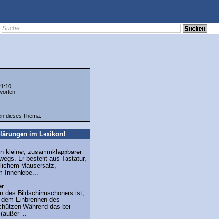
21:10
worten.
ten dieses Thema.
lärungen im Lexikon!
in kleiner, zusammklappbarer
wegs. Er besteht aus Tastatur,
lichem Mausersatz,
 Innenlebe...
er
nn des Bildschirmschoners ist,
r dem Einbrennen des
schützen.Während das bei
(außer ...