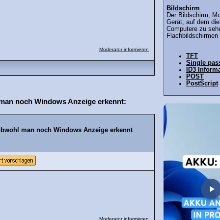
Bildschirm
Der Bildschirm, Mo
Gerät, auf dem di
Computere zu sehen
Flachbildschirmen 
Moderator informieren
TFT
Single pas
ID3 Inform
POST
PostScript
 man noch Windows Anzeige erkennt:
 obwohl man noch Windows Anzeige erkennt
Moderator informieren