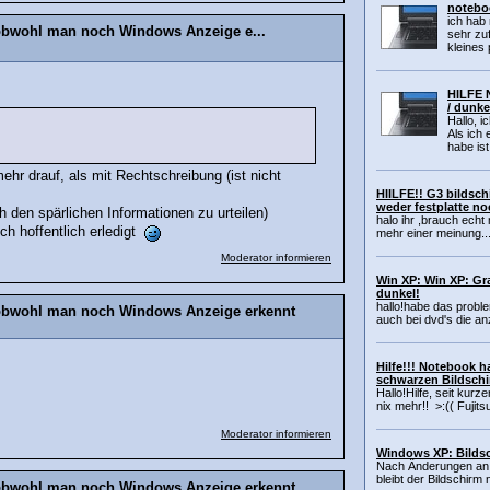
noteboo
ich hab
obwohl man noch Windows Anzeige e...
sehr zuf
kleines 
HILFE 
/ dunkel
Hallo, 
Als ich
habe ist
mehr drauf, als mit Rechtschreibung (ist nicht
HIILFE!! G3 bildsch
weder festplatte n
 den spärlichen Informationen zu urteilen)
halo ihr ,brauch echt n
ch hoffentlich erledigt
mehr einer meinung...
Moderator informieren
Win XP: Win XP: Gr
dunkel!
hallo!habe das proble
 obwohl man noch Windows Anzeige erkennt
auch bei dvd's die anz
Hilfe!!! Notebook 
schwarzen Bildschi
Hallo!Hilfe, seit kur
nix mehr!! >:(( Fujits
Moderator informieren
Windows XP: Bildsc
Nach Änderungen an d
bleibt der Bildschirm 
 obwohl man noch Windows Anzeige erkennt