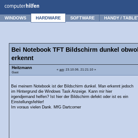
Forum
Tipps
News
Frage stellen
WINDOWS
HARDWARE
SOFTWARE
HANDY / TABLE
Bei Notebook TFT Bildschirm dunkel obw
erkennt
Heitzmann
«
am
: 23.10.06, 21:21:10 »
Gast
Bei meinem Notebook ist der Bildschirm dunkel. Man erkennt jedoch
im Hintergrund die Windows Task Anzeige. Kann mir hier
irgendjemand helfen? Ist hier der Bildschirm defekt oder ist es ein
Einstellungsfehler!
Im voraus vielen Dank. MfG Dartcorner