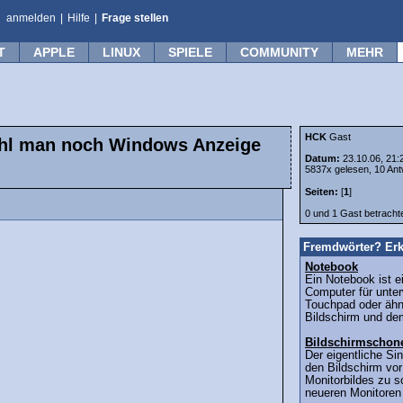
anmelden
|
Hilfe
|
Frage stellen
T
APPLE
LINUX
SPIELE
COMMUNITY
MEHR
HCK
Gast
ohl man noch Windows Anzeige
Datum:
23.10.06, 21:
5837x gelesen, 10 Ant
Seiten:
[
1
]
0 und 1 Gast betrach
Fremdwörter? Erk
Notebook
Ein Notebook ist e
Computer für unter
Touchpad oder ähn
Bildschirm und dem
Bildschirmschon
Der eigentliche Si
den Bildschirm vo
Monitorbildes zu 
neueren Monitoren 