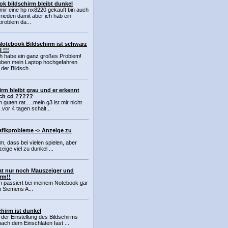
k bildschirm bleibt dunkel
 mir eine hp nx8220 gekauft bin auch
rieden damit aber ich hab ein
problem da...
Notebook Bildschirm ist schwarz
 !!!
ich habe ein ganz großes Problem!
 eben mein Laptop hochgefahren
 der Bildsch...
irm bleibt grau und er erkennt
och cd ?????
 guten rat.....mein g3 ist mir nicht
.vor 4 tagen schalt...
afikprobleme -> Anzeige zu
m, dass bei vielen spielen, aber
eige viel zu dunkel ...
hat nur noch Mauszeiger und
rm!!
zen passiert bei meinem Notebook gar
u Siemens A...
hirm ist dunkel
er Einstellung des Bildschirms
nach dem Einschlaten fast ...