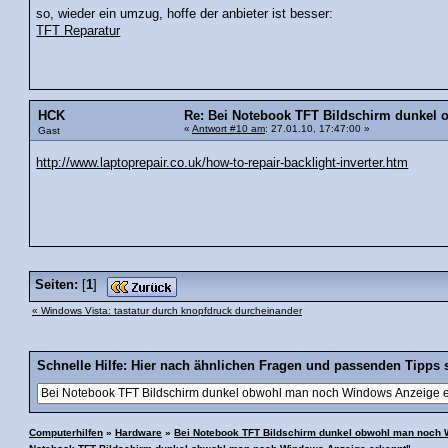
so, wieder ein umzug, hoffe der anbieter ist besser:
TFT Reparatur
HCK
Re: Bei Notebook TFT Bildschirm dunkel
«
Antwort #10 am
: 27.01.10, 17:47:00 »
Gast
http://www.laptoprepair.co.uk/how-to-repair-backlight-inverter.htm
Seiten:
[
1
]
« Windows Vista: tastatur durch knopfdruck durcheinander
Schnelle Hilfe: Hier nach ähnlichen Fragen und passenden Tipps 
Computerhilfen
»
Hardware
»
Bei Notebook TFT Bildschirm dunkel obwohl man noch 