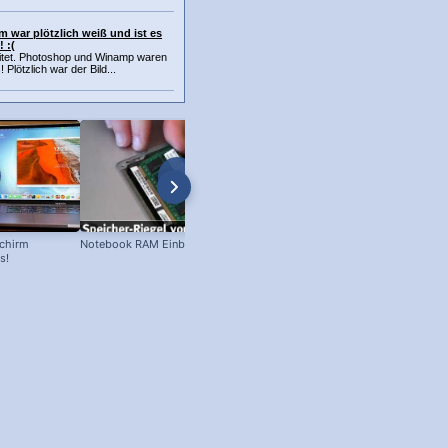
 war plötzlich weiß und ist es
 :(
eitet. Photoshop und Winamp waren
 Plötzlich war der Bild...
schirm
Notebook RAM Einbau
Samsung Drucker Toner Wechsel!
s!
Toner-Kartusche entfernen und
ersetzen!