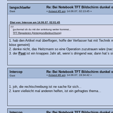
Re: Bei Notebook TFT Bildschirm dunkel 
langschlaefer
Gast
«
Antwort #5 am
: 14.06.07, 02:13:45 »
Zitat von: Intercop am 14.06.07, 02:01:45
guckemal ob du mit der anleitung weiter kommst...
TFT Reparieren (hintergrundbeleuchtung)
1. hab den Artikel mal überflogen, hoffe der Verfasser hat mit Technik 
böse gemeint)
2. denke nicht, das Heitzmann so eine Operation zuzutrauen wäre (nach
3. der
Post
ist ein knappes Jahr alt, wenn`s dringend war, dann hat`s si
Intercop
Re: Bei Notebook TFT Bildschirm dunkel
«
Antwort #6 am
: 14.06.07, 19:34:42 »
Gast
1. joh, die rechtschreibung ist ne sache für sich...
2. kann vielleicht mal anderen helfen, ist ein gefragtes thema...
Intercop
Re: Bei Notebook TFT Bildschirm dunkel