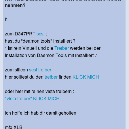
nehmen?
hi
zum D347PRT
scsi
:
hast du "deamon tools" installiert ?
" Ist rein Virtuell und die
Treiber
werden bei der
Installation von Daemon Tools mit installiert ."
zum silicon
scsi
treiber
:
hier solltest du den
treiber
finden
KLICK MICH
oder hier mit reinen vista treibern :
"vista treiber" KLICK MICH
ich hoffe ich hab dir damit geholfen
mfg XLB