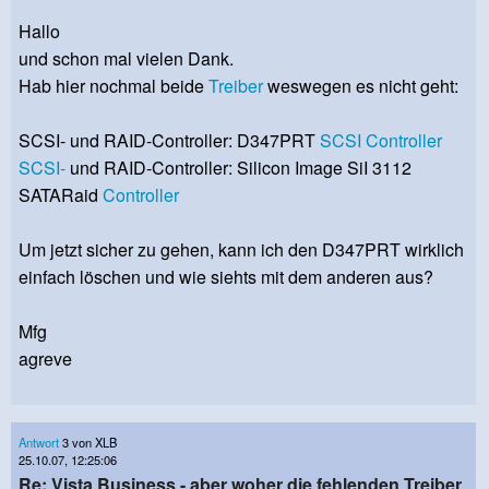
Hallo
und schon mal vielen Dank.
Hab hier nochmal beide
Treiber
weswegen es nicht geht:
SCSI- und RAID-Controller: D347PRT
SCSI
Controller
SCSI-
und RAID-Controller: Silicon Image SiI 3112
SATARaid
Controller
Um jetzt sicher zu gehen, kann ich den D347PRT wirklich
einfach löschen und wie siehts mit dem anderen aus?
Mfg
agreve
Antwort
3 von XLB
25.10.07, 12:25:06
Re: Vista Business - aber woher die fehlenden Treiber