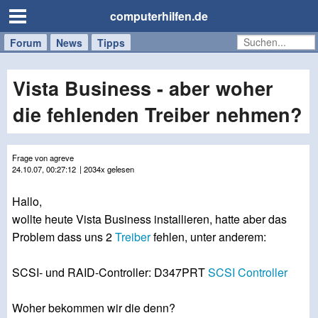
computerhilfen.de
Forum
Handy
Windows
Mac
News
Tipps
/
Tablet
Vista Business - aber woher
die fehlenden Treiber nehmen?
Frage von agreve
24.10.07, 00:27:12
| 2034x gelesen
Hallo,
wollte heute Vista Business installieren, hatte aber das
Problem dass uns 2
Treiber
fehlen, unter anderem:
SCSI- und RAID-Controller: D347PRT
SCSI
Controller
Woher bekommen wir die denn?