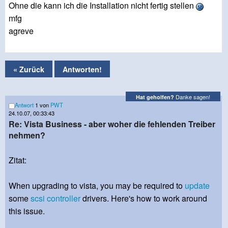
Ohne die kann ich die Installation nicht fertig stellen
mfg
agreve
« Zurück
Antworten!
Danke sagen!
Hat geholfen?
Antwort
1 von
PWT
24.10.07, 00:33:43
Re: Vista Business - aber woher die fehlenden Treiber
nehmen?
Zitat:
When upgrading to vista, you may be required to
update
some
scsi
controller
drivers. Here's how to work around
this issue.