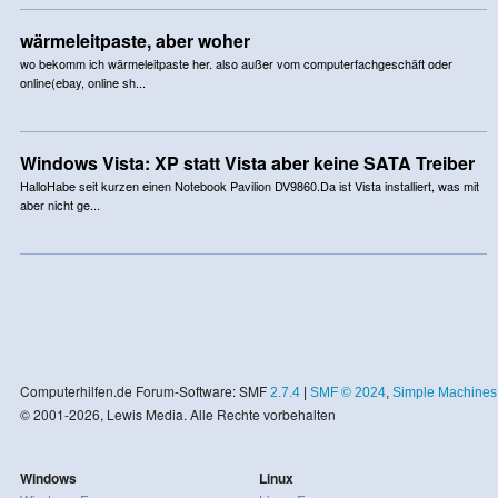
wärmeleitpaste, aber woher
wo bekomm ich wärmeleitpaste her. also außer vom computerfachgeschäft oder
online(ebay, online sh...
Windows Vista: XP statt Vista aber keine SATA Treiber
HalloHabe seit kurzen einen Notebook Pavilion DV9860.Da ist Vista installiert, was mit
aber nicht ge...
Computerhilfen.de Forum-Software: SMF
2.7.4
|
SMF © 2024
,
Simple Machines
© 2001-2026, Lewis Media. Alle Rechte vorbehalten
Windows
Linux