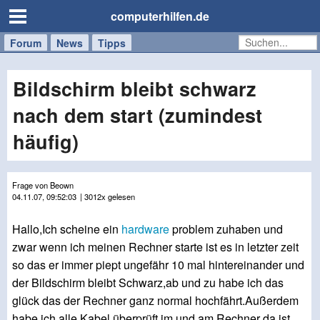
computerhilfen.de
Forum
Handy
Windows
Mac
News
Tipps
/
Tablet
Bildschirm bleibt schwarz
nach dem start (zumindest
häufig)
Frage von Beown
04.11.07, 09:52:03
| 3012x gelesen
Hallo,Ich scheine ein
hardware
problem zuhaben und
zwar wenn ich meinen Rechner starte ist es in letzter zeit
so das er immer piept ungefähr 10 mal hintereinander und
der Bildschirm bleibt Schwarz,ab und zu habe ich das
glück das der Rechner ganz normal hochfährt.Außerdem
habe ich alle Kabel überprüft im und am Rechner da ist