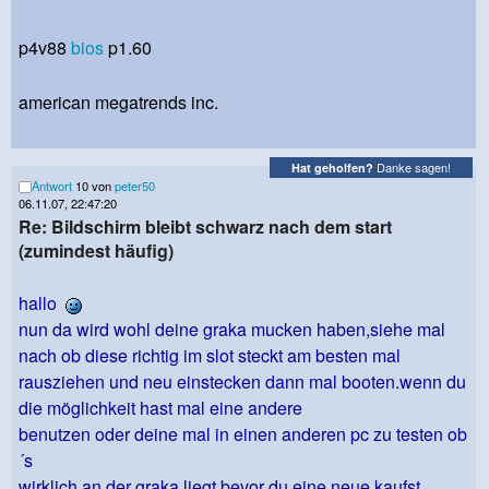
p4v88
bios
p1.60
american megatrends inc.
Danke sagen!
Hat geholfen?
Antwort
10 von
peter50
06.11.07, 22:47:20
Re: Bildschirm bleibt schwarz nach dem start
(zumindest häufig)
hallo
nun da wird wohl deine graka mucken haben,siehe mal
nach ob diese richtig im slot steckt am besten mal
rausziehen und neu einstecken dann mal booten.wenn du
die möglichkeit hast mal eine andere
benutzen oder deine mal in einen anderen pc zu testen ob
´s
wirklich an der graka liegt bevor du eine neue kaufst.