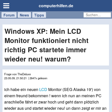
computerhilfen.de
Forum
Handy
Windows
Mac
News
Tipps
/
Tablet
Windows XP: Mein LCD
Monitor funktioniert nicht
richtig PC startete immer
wieder neu! warum?
Frage von TheDeluxe
23.05.09, 21:50:21
| 2647x gelesen
ich habe ein neuen
LCD
Monitor (SEG Alaska 19') von
einem freund bekommen ! wenn ich nun an meinen PC
anschließe fährt er zwar hoch und geht dann plötzlich
wieder aus und startet wieder neu! un dann zeigt er mir an