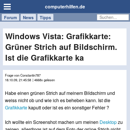
computerhilfen.de
Forum
Handy
Windows
Mac
News
Tipps
/
Tablet
Windows Vista: Grafikkarte:
Grüner Strich auf Bildschirm.
Ist die Grafikkarte ka
Frage von Constantin787
18.10.09, 21:45:58
| 4668x gelesen
Habe einen grünen Strich auf meinem Bildschirm und
weiss nicht ob und wie ich es beheben kann. Ist die
Grafikkarte
kaputt oder ist es ein sonstiger Fehler ?
Ich wollte ein Screenshot machen um meinen
Desktop
zu
zeigen, allerdings ist auf dem Foto der grüne Strich nicht