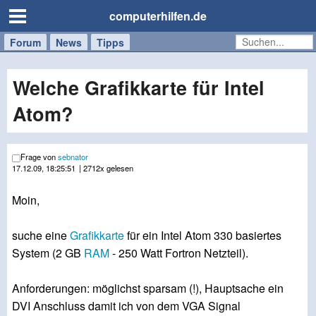
computerhilfen.de
Forum
Handy
Windows
Mac
News
Tipps
/
Tablet
Welche Grafikkarte für Intel
Atom?
Frage von
sebnator
17.12.09, 18:25:51
| 2712x gelesen
Moin,
suche eine
Grafikkarte
für ein Intel Atom 330 basiertes
System (2 GB
RAM
- 250 Watt Fortron Netzteil).
Anforderungen: möglichst sparsam (!), Hauptsache ein
DVI Anschluss damit ich von dem VGA Signal