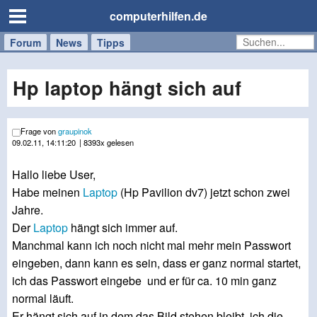
computerhilfen.de
Forum
Handy
Windows
Mac
News
Tipps
/
Tablet
Hp laptop hängt sich auf
Frage von
graupinok
09.02.11, 14:11:20
| 8393x gelesen
Hallo liebe User,
Habe meinen
Laptop
(Hp Pavilion dv7) jetzt schon zwei
Jahre.
Der
Laptop
hängt sich immer auf.
Manchmal kann ich noch nicht mal mehr mein Passwort
eingeben, dann kann es sein, dass er ganz normal startet,
ich das Passwort eingebe und er für ca. 10 min ganz
normal läuft.
Er hängt sich auf in dem das Bild stehen bleibt, ich die