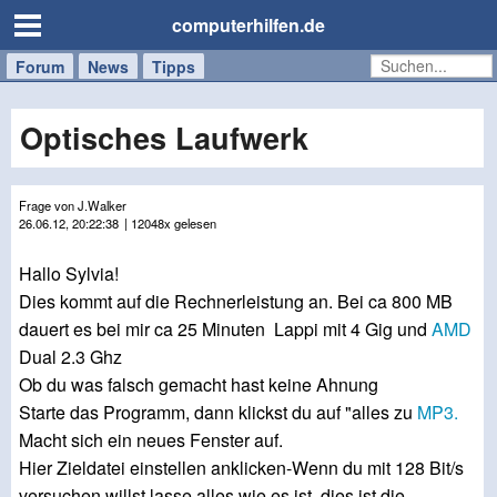
computerhilfen.de
Forum
Handy
Windows
Mac
News
Tipps
/
Tablet
Optisches Laufwerk
Frage von J.Walker
26.06.12, 20:22:38
| 12048x gelesen
Hallo Sylvia!
Dies kommt auf die Rechnerleistung an. Bei ca 800 MB
dauert es bei mir ca 25 Minuten Lappi mit 4 Gig und
AMD
Dual 2.3 Ghz
Ob du was falsch gemacht hast keine Ahnung
Starte das Programm, dann klickst du auf "alles zu
MP3.
Macht sich ein neues Fenster auf.
Hier Zieldatei einstellen anklicken-Wenn du mit 128 Bit/s
versuchen willst lasse alles wie es ist, dies ist die