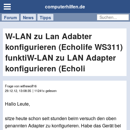
computerhilfen.de
Forum
Handy
Windows
Mac
News
Tipps
/
Tablet
W-LAN zu Lan Adabter
konfigurieren (Echolife WS311)
funktiW-LAN zu LAN Adapter
konfigurieren (Echoli
Frage von withewolf16
29.12.12, 13:08:35
| 11241x gelesen
Hallo Leute,
sitze heute schon seit stunden beim versuch den oben
genannten Adapter zu konfigurieren. Habe das Gerät bei