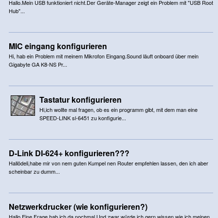
Hallo.Mein USB funktioniert nicht.Der Geräte-Manager zeigt ein Problem mit "USB Root
Hub"...
MIC eingang konfigurieren
Hi, hab ein Problem mit meinem Mikrofon Eingang.Sound läuft onboard über mein
Gigabyte GA K8-NS Pr...
Tastatur konfigurieren
Hi,ich wollte mal fragen, ob es ein programm gibt, mit dem man eine
SPEED-LINK sl-6451 zu konfigurie...
D-Link DI-624+ konfigurieren???
Hallödeli,habe mir von nem guten Kumpel nen Router empfehlen lassen, den ich aber
scheinbar zu dumm...
Netzwerkdrucker (wie konfigurieren?)
Hallo,Eine Frage hab ich da nochmal.Und zwar würde ich gern wissen wie ich meinen