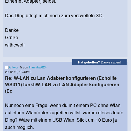
Ethernet Adapter) selbst.
Das Ding bringt mich noch zum verzweifeln XD.
Danke
Grüße
withewolf
Danke sagen!
Hat geholfen?
Antwort
5 von
Hannibal624
29.12.12, 16:43:10
Re: W-LAN zu Lan Adabter konfigurieren (Echolife
WS311) funktiW-LAN zu LAN Adapter konfigurieren
(Ec
Nur noch eine Frage, wenn du mit einem PC ohne Wlan
auf einen Wlanrouter zugreifen willst, warum dieses teure
Ding? Wäre mit einem USB Wlan Stick um 10 Euro ja
auch möglich.