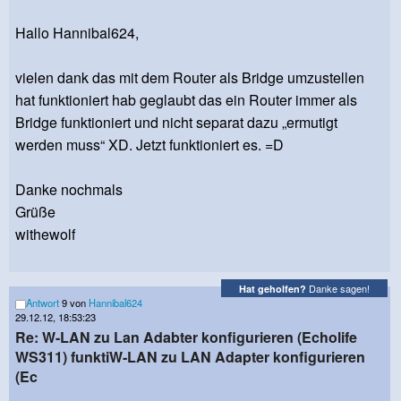
Hallo Hannibal624,
vielen dank das mit dem Router als Bridge umzustellen
hat funktioniert hab geglaubt das ein Router immer als
Bridge funktioniert und nicht separat dazu „ermutigt
werden muss“ XD. Jetzt funktioniert es. =D
Danke nochmals
Grüße
withewolf
Danke sagen!
Hat geholfen?
Antwort
9 von
Hannibal624
29.12.12, 18:53:23
Re: W-LAN zu Lan Adabter konfigurieren (Echolife
WS311) funktiW-LAN zu LAN Adapter konfigurieren
(Ec