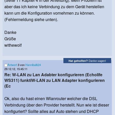
(Seite 11 Kapitel 4 in der Anleitung). Mein Problem ist
aber das ich keine Verbindung zu dem Gerät herstellen
kann um die Konfiguration vornehmen zu können.
(Fehlermeldung siehe unten).
Danke
Grüße
withewolf
Danke sagen!
Hat geholfen?
Antwort
3 von
Hannibal624
29.12.12, 15:45:11
Re: W-LAN zu Lan Adabter konfigurieren (Echolife
WS311) funktiW-LAN zu LAN Adapter konfigurieren
(Ec
Ok, also du hast einen Wlanrouter welcher die DSL
Verbindung über den Provider herstellt. Nun wie ist dieser
konfiguriert? Sollte alles auf Auto stehen und DHCP