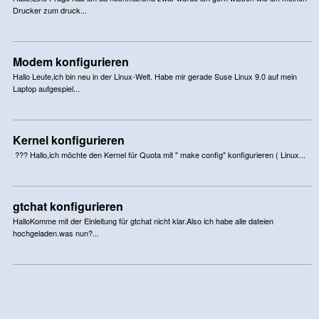
Drucker zum druck...
Modem konfigurieren
Hallo Leute,ich bin neu in der Linux-Welt. Habe mir gerade Suse Linux 9.0 auf mein
Laptop aufgespiel...
Kernel konfigurieren
??? Hallo,ich möchte den Kernel für Quota mit " make config" konfigurieren ( Linux...
gtchat konfigurieren
HalloKomme mit der Einleitung für gtchat nicht klar.Also ich habe alle dateien
hochgeladen.was nun?...