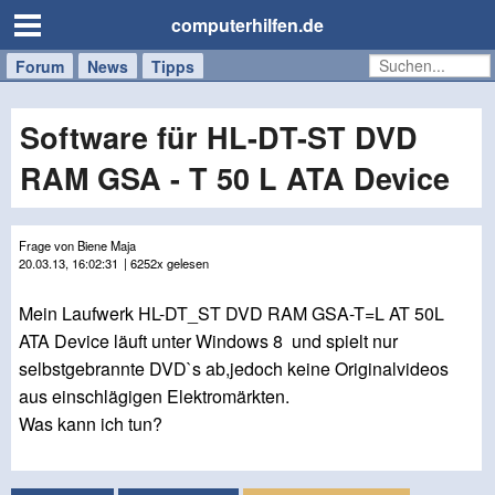
computerhilfen.de
Forum
Handy
Windows
Mac
News
Tipps
/
Tablet
Software für HL-DT-ST DVD
RAM GSA - T 50 L ATA Device
Frage von Biene Maja
20.03.13, 16:02:31
| 6252x gelesen
Mein Laufwerk HL-DT_ST DVD RAM GSA-T=L AT 50L
ATA Device läuft unter Windows 8 und spielt nur
selbstgebrannte DVD`s ab,jedoch keine Originalvideos
aus einschlägigen Elektromärkten.
Was kann ich tun?