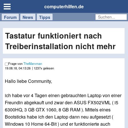
computerhilfen.de
Forum
Handy
Windows
Mac
News
Tipps
/
Tablet
Tastatur funktioniert nach
Treiberinstallation nicht mehr
Frage von
TheMarvman
19.08.18, 04:13:26
| 1237x gelesen
Hallo liebe Community,
ich habe vor 4 Tagen einen gebrauchten Laptop von einer
Freundin abgekauft und zwar den ASUS FX502VML ( i5
6300HQ, 3 GB GTX 1060, 8 GB RAM ). Mittels eines
Bootsticks habe ich den Laptop dann neu aufgesetzt (
Windows 10 Home 64-Bit ) und er funktionierte auch