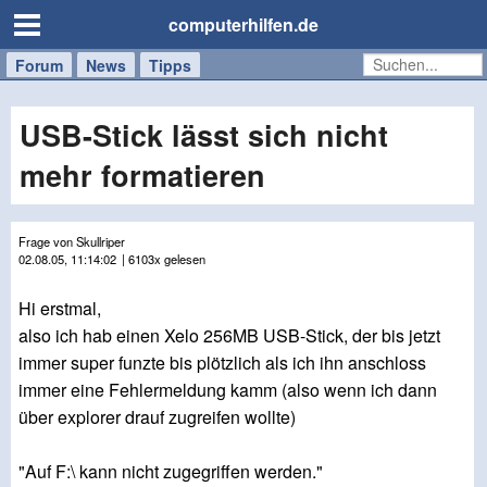
computerhilfen.de
Forum
Handy
Windows
Mac
News
Tipps
/
Tablet
USB-Stick lässt sich nicht
mehr formatieren
Frage von Skullriper
02.08.05, 11:14:02
| 6103x gelesen
Hi erstmal,
also ich hab einen Xelo 256MB USB-Stick, der bis jetzt
immer super funzte bis plötzlich als ich ihn anschloss
immer eine Fehlermeldung kamm (also wenn ich dann
über explorer drauf zugreifen wollte)
"Auf F:\ kann nicht zugegriffen werden."