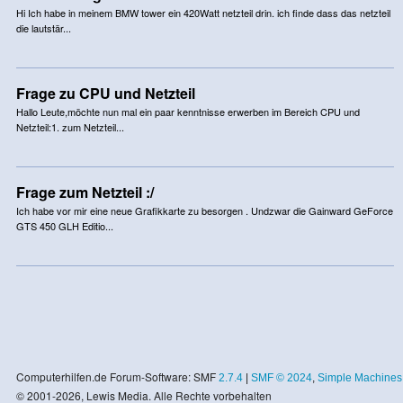
Hi Ich habe in meinem BMW tower ein 420Watt netzteil drin. ich finde dass das netzteil
die lautstär...
Frage zu CPU und Netzteil
Hallo Leute,möchte nun mal ein paar kenntnisse erwerben im Bereich CPU und
Netzteil:1. zum Netzteil...
Frage zum Netzteil :/
Ich habe vor mir eine neue Grafikkarte zu besorgen . Undzwar die Gainward GeForce
GTS 450 GLH Editio...
Computerhilfen.de Forum-Software: SMF
2.7.4
|
SMF © 2024
,
Simple Machines
© 2001-2026, Lewis Media. Alle Rechte vorbehalten