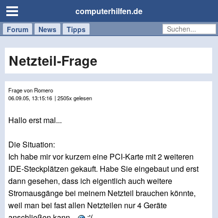
computerhilfen.de
Forum
Handy
Windows
Mac
News
Tipps
/
Tablet
Netzteil-Frage
Frage von Romero
06.09.05, 13:15:16
| 2505x gelesen
Hallo erst mal...
Die Situation:
Ich habe mir vor kurzem eine PCI-Karte mit 2 weiteren
IDE-Steckplätzen gekauft. Habe Sie eingebaut und erst
dann gesehen, dass ich eigentlich auch weitere
Stromausgänge bei meinem Netzteil brauchen könnte,
weil man bei fast allen Netzteilen nur 4 Geräte
anschließen kann.
:'(