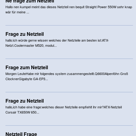
Ne frage zum Netzteil
Hallo nen kumpel meint das dieses Netzteil nen bequit Straight Power 550W sehr knap
wär für meine ...
Frage zu Netzteil
hallo:ich würde gerne wissen welches der Netzteile am besten ist:ATX-
Netzt.Coolermaster M520, modul...
Frage zum Netzteil
Morgen LeuteHabe mir folgendes system zusammengestellt.Q6600Alpenföhn Groß
ClocknerGigabyte GA-EP3...
Frage zu Netzteil
hallo,ich habe eine frage:welches dieser Netzteile empfiehlt ihr mir?ATX-Netzteil
Corsair TX650W 650...
Netzteil Frage