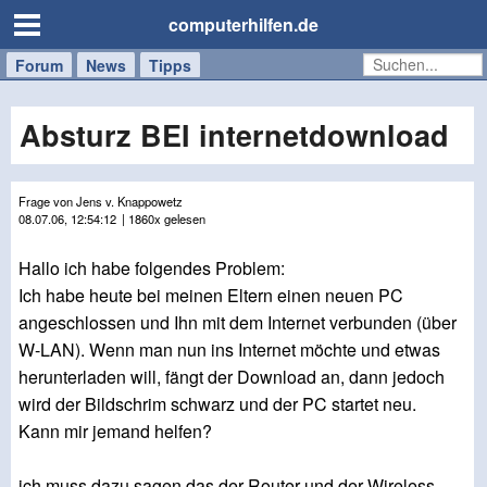
computerhilfen.de
Forum
Handy
Windows
Mac
News
Tipps
/
Tablet
Absturz BEI internetdownload
Frage von Jens v. Knappowetz
08.07.06, 12:54:12
| 1860x gelesen
Hallo ich habe folgendes Problem:
Ich habe heute bei meinen Eltern einen neuen PC
angeschlossen und Ihn mit dem Internet verbunden (über
W-LAN). Wenn man nun ins Internet möchte und etwas
herunterladen will, fängt der Download an, dann jedoch
wird der Bildschrim schwarz und der PC startet neu.
Kann mir jemand helfen?
ich muss dazu sagen das der Router und der Wireless-