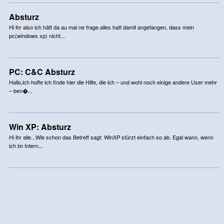
Absturz
Hi ihr also ich hätt da au mal ne frage.alles hatt damit angefangen, dass mein
pc(windows xp) nicht...
PC: C&C Absturz
Hallo,ich hoffe ich finde hier die Hilfe, die ich – und wohl noch einige andere User mehr
– ben�...
Win XP: Absturz
Hi ihr alle...Wie schon das Betreff sagt: WinXP stürzt einfach so ab. Egal wann, wenn
ich im Intern...