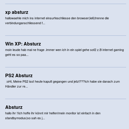
xp absturz
hallowaehle mich ins internet einsurfeschliesse den browser(ie6)trenne die
verbindunganschliessend f...
Win XP: Absturz
moin leude hab mal ne frage .immer wen ich in ein spiel gehe sof2 z.B internet gaming
geht es so paa...
PS2 Absturz
:oHi, Meine PS2 isst heute kaputt gegangen und jetzt???Ich habe sie danach zum
Händler zur re...
Absturz
hallo ihr !!ich hoffe ihr könnt mir helfen!mein monitor ist einfach in den
standbymodus(so sah es j...