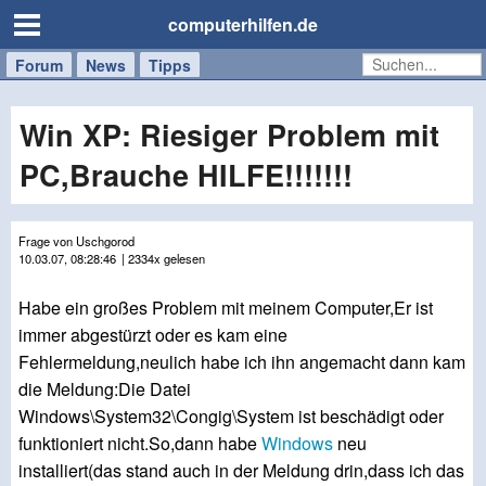
computerhilfen.de
Forum
Handy
Windows
Mac
News
Tipps
/
Tablet
Win XP: Riesiger Problem mit
PC,Brauche HILFE!!!!!!!
Frage von Uschgorod
10.03.07, 08:28:46
| 2334x gelesen
Habe ein großes Problem mit meinem Computer,Er ist
immer abgestürzt oder es kam eine
Fehlermeldung,neulich habe ich ihn angemacht dann kam
die Meldung:Die Datei
Windows\System32\Congig\System ist beschädigt oder
funktioniert nicht.So,dann habe
Windows
neu
installiert(das stand auch in der Meldung drin,dass ich das