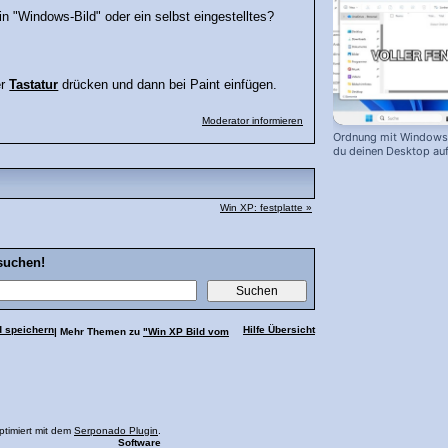
n "Windows-Bild" oder ein selbst eingestelltes?
er
Tastatur
drücken und dann bei Paint einfügen.
Moderator informieren
Ordnung mit Windows 
du deinen Desktop auf
Win XP: festplatte »
suchen!
d speichern
Hilfe Übersicht
| Mehr Themen zu
"Win XP Bild vom
ptimiert mit dem
Serponado Plugin
.
Software