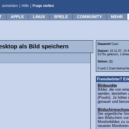
anmelden
|
Hilfe
|
Frage stellen
T
APPLE
LINUX
SPIELE
COMMUNITY
MEHR
Daaaniel
Gast
sktop als Bild speichern
Datum:
16.11.07, 15:
5175x gelesen, 1 Antw
Seiten:
[
1
]
0 und 1 Gast betrach
Fremdwörter? Erk
Bildpunkte
Bilder, die von ei
werden, bestehen 
(Pixeln). Je höher 
genauer und besser
Bildschirmschon
Der eigentliche Si
den Bildschirm vo
Monitorbildes zu 
neueren Monitoren 