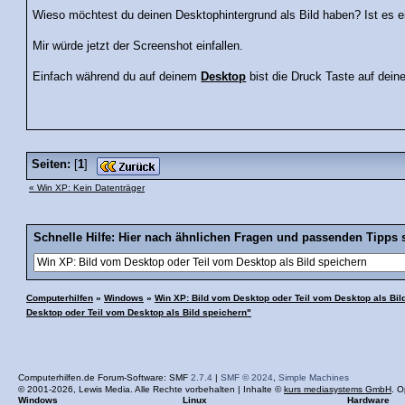
Wieso möchtest du deinen Desktophintergrund als Bild haben? Ist es ei
Mir würde jetzt der Screenshot einfallen.
Einfach während du auf deinem
Desktop
bist die Druck Taste auf dein
Seiten:
[
1
]
« Win XP: Kein Datenträger
Schnelle Hilfe: Hier nach ähnlichen Fragen und passenden Tipps 
Computerhilfen
»
Windows
»
Win XP: Bild vom Desktop oder Teil vom Desktop als Bil
Desktop oder Teil vom Desktop als Bild speichern"
Computerhilfen.de Forum-Software: SMF
2.7.4
|
SMF © 2024
,
Simple Machines
© 2001-2026, Lewis Media. Alle Rechte vorbehalten | Inhalte ©
kurs mediasystems GmbH
. O
Windows
Linux
Hardware