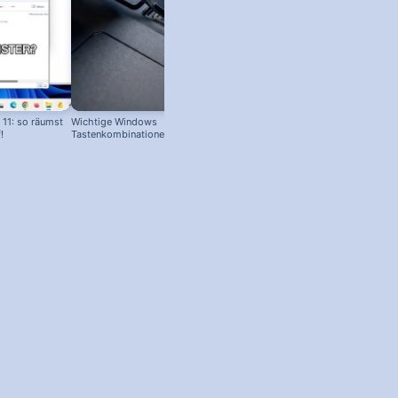
11: so räumst
Wichtige Windows
!
Tastenkombinationen zum
schnelleren Arbeiten! #windowstipps