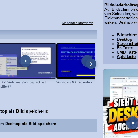
Bildwiederholfre
Auf Bildschirmen e
von Sekunden, wei
Elektronenstrahlen
wirken. Deshalb wir
Moderator informieren
Bildschirm
Desktop
Screensho
Fn Taste
CMD Taste
Apfeltaste
 XP: Welches Servicepack ist
Windows 98: Scandisk
Windows 98
talliert?
op als Bild speichern:
om Desktop als Bild speichern