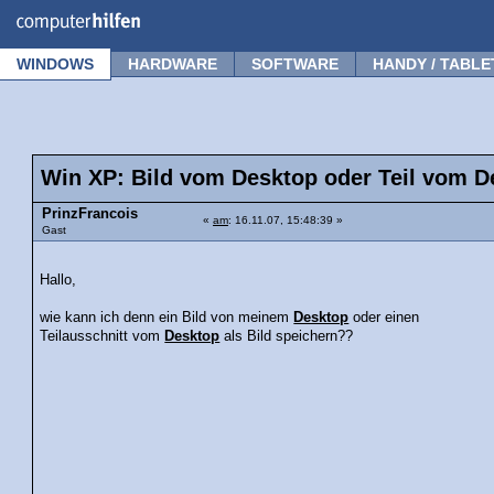
Forum
Tipps
News
Frage stellen
WINDOWS
HARDWARE
SOFTWARE
HANDY / TABLE
Win XP: Bild vom Desktop oder Teil vom De
PrinzFrancois
«
am
: 16.11.07, 15:48:39 »
Gast
Hallo,
wie kann ich denn ein Bild von meinem
Desktop
oder einen
Teilausschnitt vom
Desktop
als Bild speichern??