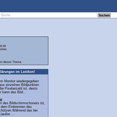
48:39
orten.
ten dieses Thema.
lärungen im Lexikon!
nem Monitor wiedergegeben
aus einzelnen Bildpunkten
die Pixelanzahl ist, desto
 kann das Bild...
er
nn des Bildschirmschoners ist,
r dem Einbrennen des
schützen.Während das bei
(außer ...