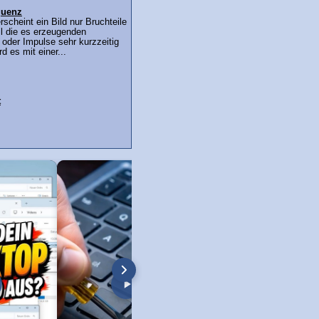
quenz
rscheint ein Bild nur Bruchteile
l die es erzeugenden
 oder Impulse sehr kurzzeitig
d es mit einer...
t
 Boot-Screen
Dateien unter Windows kopieren (Win
Windows 7: Screens
XP bis Win 11!)