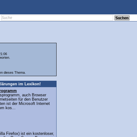
21:06
worten.
ten dieses Thema.
lärungen im Lexikon!
sprogramm
ffsprogramm, auch Browser
ernetseiten für den Benutzer
en ist der Microsoft Internet
om kos...
lla Firefox) ist ein kostenloser,