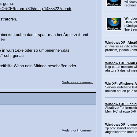
windows 
t gerne:
rechner 
RE-FORCE/forum-7305/msg-14855227/read/
Window
stratoren.
Hallo, i
ständig
'friert ein
ei ist,kaufen.damit spart man bei Ärger zeit und
ist.
Windows XP: Abstü
ich weiss es gibt sch
problem, jedoch komme
exe in wurst.exe oder so umbenennen,das
e" sehr genau.
Windows XP: wlan 
eithilfe.Wenn nein,Mirinda beschaffen oder
liegt es an meinem wl
abstürzt? das ist mei
Moderator informieren
Win XP: Windows A
Servus leutehabe lei
meinen neuen pc.3 fe
Windows XP: Fehle
Abstürze,Fehlermel
Mein PC ist etwa 5-6 
Windows XP: unmoti
xp prof startet norma
Moderator informieren
abgesicherten modus e