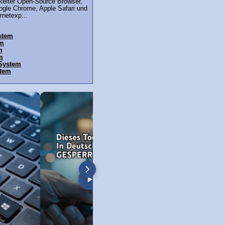
ckelter Open-Source Browser,
gle Chrome, Apple Safari und
rnetexp...
stem
em
m
m
 System
stem