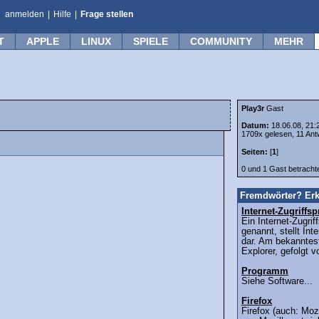
anmelden
|
Hilfe
|
Frage stellen
T
APPLE
LINUX
SPIELE
COMMUNITY
MEHR
Play3r
Gast
Datum:
18.06.08, 21:
1709x gelesen, 11 Ant
Seiten:
[
1
]
0 und 1 Gast betrach
Fremdwörter? Erk
Internet-Zugriff
Ein Internet-Zugri
genannt, stellt Int
dar. Am bekanntest
Explorer, gefolgt v
Programm
Siehe Software...
Firefox
Firefox (auch: Mozi