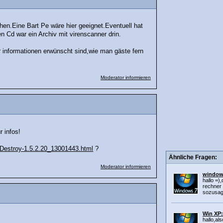
n.Eine Bart Pe wäre hier geeignet.Eventuell hat
n Cd war ein Archiv mit virenscanner drin.
informationen erwünscht sind,wie man gäste fern
Moderator informieren
r infos!
-Destroy-1.5.2.20_13001443.html
?
Ähnliche Fragen:
Moderator informieren
window
hallo =)
rechner i
sozusage
Win XP
hallo,al