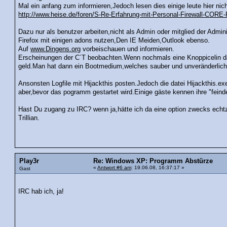
Mal ein anfang zum informieren,Jedoch lesen dies einige leute hier nich
http://www.heise.de/foren/S-Re-Erfahrung-mit-Personal-Firewall-CO
Dazu nur als benutzer arbeiten,nicht als Admin oder mitglied der Admini
Firefox mit einigen adons nutzen,Den IE Meiden,Outlook ebenso.
Auf
www.Dingens.org
vorbeischauen und informieren.
Erscheinungen der C´T beobachten.Wenn nochmals eine Knoppicelin dab
geld.Man hat dann ein Bootmedium,welches sauber und unveränderlich 
Ansonsten Logfile mit Hijackthis posten.Jedoch die datei Hijackthis.
aber,bevor das pogramm gestartet wird.Einige gäste kennen ihre "feind
Hast Du zugang zu IRC? wenn ja,hätte ich da eine option zwecks echtz
Trillian.
Play3r
Re: Windows XP: Programm Abstürze
«
Antwort #6 am
: 19.06.08, 16:37:17 »
Gast
IRC hab ich, ja!