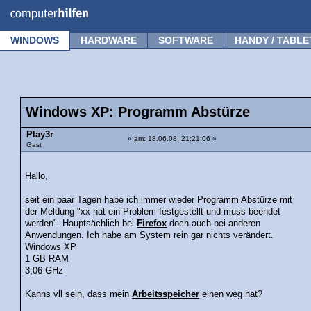
Forum
Tipps
News
Frage stellen
WINDOWS
HARDWARE
SOFTWARE
HANDY / TABLE
Windows XP: Programm Abstürze
Play3r
«
am
: 18.06.08, 21:21:06 »
Gast
Hallo,
seit ein paar Tagen habe ich immer wieder Programm Abstürze mit
der Meldung "xx hat ein Problem festgestellt und muss beendet
werden". Hauptsächlich bei
Firefox
doch auch bei anderen
Anwendungen. Ich habe am System rein gar nichts verändert.
Windows XP
1 GB RAM
3,06 GHz
Kanns vll sein, dass mein
Arbeitsspeicher
einen weg hat?