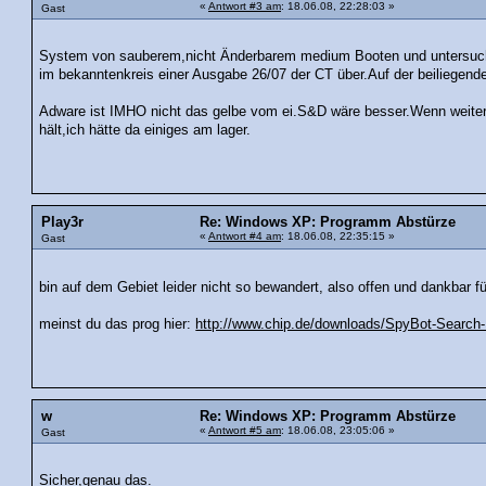
«
Antwort #3 am
: 18.06.08, 22:28:03 »
Gast
System von sauberem,nicht Änderbarem medium Booten und untersuche
im bekanntenkreis einer Ausgabe 26/07 der CT über.Auf der beiliegende
Adware ist IMHO nicht das gelbe vom ei.S&D wäre besser.Wenn weiter 
hält,ich hätte da einiges am lager.
Play3r
Re: Windows XP: Programm Abstürze
«
Antwort #4 am
: 18.06.08, 22:35:15 »
Gast
bin auf dem Gebiet leider nicht so bewandert, also offen und dankbar fü
meinst du das prog hier:
http://www.chip.de/downloads/SpyBot-Search
w
Re: Windows XP: Programm Abstürze
«
Antwort #5 am
: 18.06.08, 23:05:06 »
Gast
Sicher,genau das.