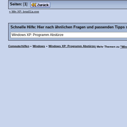
Seiten:
[
1
]
« Win XP: brss01a.exe
Schnelle Hilfe: Hier nach ähnlichen Fragen und passenden Tipps 
Computerhilfen
»
Windows
»
Windows XP: Programm Abstürze
| Mehr Themen zu
"Win