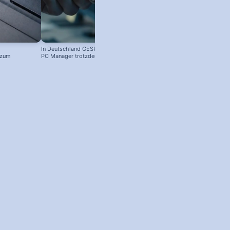
In Deutschland GESPERRT: Microsoft
Kostenloser Windows Anti-Viren-
 zum
PC Manager trotzdem installieren
Schutz: So aktivierst du ihn!
! #windowstipps