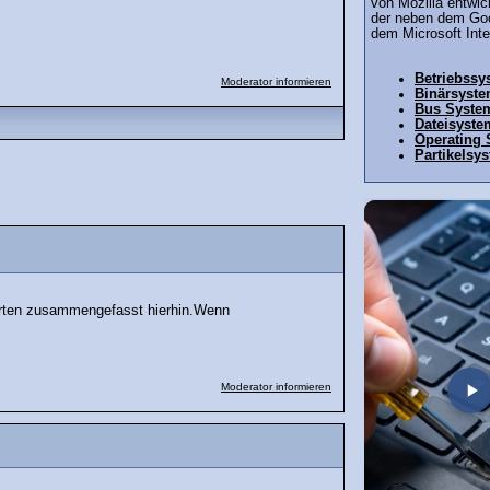
von Mozilla entwi
der neben dem Goo
dem Microsoft Inte
Betriebssy
Moderator informieren
Binärsyst
Bus Syste
Dateisyste
Operating
Partikelsy
worten zusammengefasst hierhin.Wenn
Moderator informieren