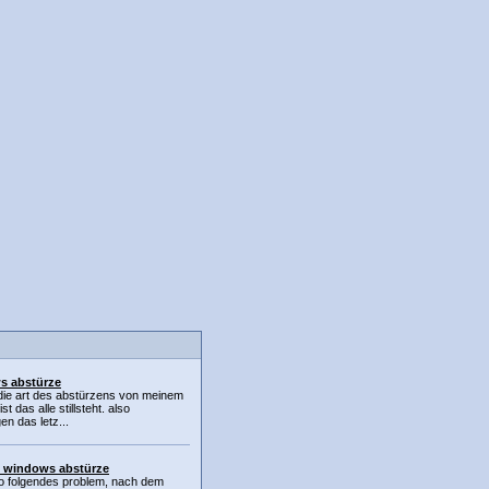
s abstürze
,die art des abstürzens von meinem
st das alle stillsteht. also
n das letz...
: windows abstürze
so folgendes problem, nach dem