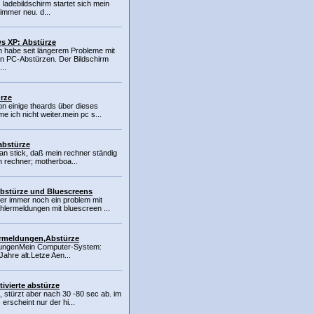
ladebildschirm startet sich mein
immer neu. d...
s XP: Abstürze
ch habe seit längerem Probleme mit
en PC-Abstürzen. Der Bildschirm
...
rze
on einige theards über dieses
 ich nicht weiter.mein pc s...
abstürze
an stick, daß mein rechner ständig
n rechner; motherboa...
bstürze und Bluescreens
der immer noch ein problem mit
hlermeldungen mit bluescreen ...
rmeldungen,Abstürze
dungenMein Computer-System:
Jahre alt.Letze Aen...
vierte abstürze
l, stürzt aber nach 30 -80 sec ab. im
rscheint nur der hi...