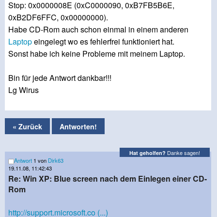
Stop: 0x0000008E (0xC0000090, 0xB7FB5B6E,
0xB2DF6FFC, 0x00000000).
Habe CD-Rom auch schon einmal in einem anderen
Laptop
eingelegt wo es fehlerfrei funktioniert hat.
Sonst habe ich keine Probleme mit meinem Laptop.
Bin für jede Antwort dankbar!!!
Lg Wirus
« Zurück
Antworten!
Danke sagen!
Hat geholfen?
Antwort
1 von
Dirk63
19.11.08, 11:42:43
Re: Win XP: Blue screen nach dem Einlegen einer CD-
Rom
http://support.microsoft.co (...)