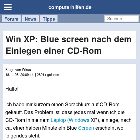
computerhilfen.de
Forum
Handy
Windows
Mac
News
Tipps
/
Tablet
Win XP: Blue screen nach dem
Einlegen einer CD-Rom
Frage von Wirus
18.11.08, 20:09:14
| 2891x gelesen
Hallo!
Ich habe mir kurzem einen Sprachkurs auf CD-Rom,
gekauft. Das Problem ist, dass jedes mal wenn ich die
CD-Rom in meinem
Laptop
(Windows
XP), einlege, nach
ca. einer halben Minute ein Blue
Screen
erscheint wo
folgendes steht: