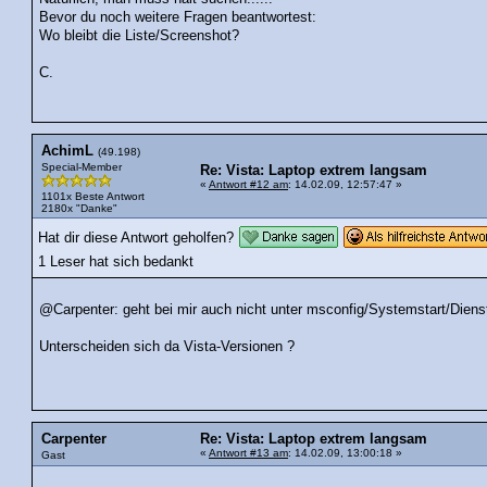
Bevor du noch weitere Fragen beantwortest:
Wo bleibt die Liste/Screenshot?
C.
AchimL
(49.198)
Special-Member
Re: Vista: Laptop extrem langsam
«
Antwort #12 am
: 14.02.09, 12:57:47 »
1101x Beste Antwort
2180x "Danke"
Hat dir diese Antwort geholfen?
1 Leser hat sich bedankt
@Carpenter: geht bei mir auch nicht unter msconfig/Systemstart/Dienste
Unterscheiden sich da Vista-Versionen ?
Carpenter
Re: Vista: Laptop extrem langsam
«
Antwort #13 am
: 14.02.09, 13:00:18 »
Gast