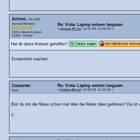
AchimL
(49.198)
Special-Member
Re: Vista: Laptop extrem langsam
«
Antwort #5 am
: 14.02.09, 11:08:58 »
1101x Beste Antwort
2180x "Danke"
Hat dir diese Antwort geholfen?
Screenshot machen.
Carpenter
Re: Vista: Laptop extrem langsam
«
Antwort #6 am
: 14.02.09, 11:10:20 »
Gast
Bist du mit der Maus schon mal über die Reiter oben gefahren? Da ist e
C.