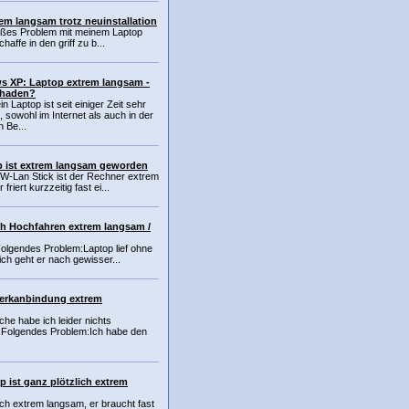
em langsam trotz neuinstallation
roßes Problem mit meinem Laptop
chaffe in den griff zu b...
 XP: Laptop extrem langsam -
haden?
in Laptop ist seit einiger Zeit sehr
 sowohl im Internet als auch in der
 Be...
p ist extrem langsam geworden
W-Lan Stick ist der Rechner extrem
riert kurzzeitig fast ei...
h Hochfahren extrem langsam /
Folgendes Problem:Laptop lief ohne
ch geht er nach gewisser...
erkanbindung extrem
che habe ich leider nichts
Folgendes Problem:Ich habe den
 ist ganz plötzlich extrem
lich extrem langsam, er braucht fast