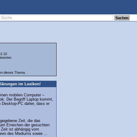
51:10
tworten.
ten dieses Thema.
lärungen im Lexikon!
r einen mobilen Computer –
ok. Der Begriff Laptop kommt,
m Desktop-PC daher, dass er
gegebene Zeit, die das
um Erreichen der gesuchten
 Zeit ist abhängig vom
hren des Mediums sowie ...