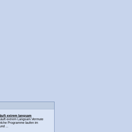
läuft extrem langsam
Läuft extrem Langsam.Vermute
elche Programme laufen im
und ...