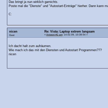
Das bringt ja nun wirklich garnichts.
Poste mal die "Dienste" und "Autostart-Einträge" hierher. Dann kann man
C:
nicen
Re: Vista: Laptop extrem langsam
«
Antwort #2 am
: 14.02.09, 10:38:54 »
Gast
Ich dacht halt zum aufräumen.
Wie mach ich das mit den Diensten und Autostart Programmen???
nicen