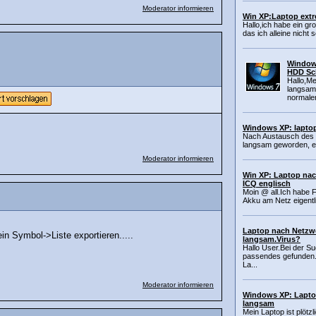
Moderator informieren
Win XP:Laptop extr
Hallo,ich habe ein g
das ich alleine nicht s
Windows
HDD Sc
Hallo,Me
langsam,
normalen
Windows XP: lapto
Nach Austausch des 
langsam geworden, er f
Moderator informieren
Win XP: Laptop nac
ICQ englisch
Moin @ all.Ich habe 
Akku am Netz eigentli
Laptop nach Netzw
in Symbol->Liste exportieren.....
langsam.Virus?
Hallo User.Bei der Su
passendes gefunden.
La...
Moderator informieren
Windows XP: Laptop
langsam
Mein Laptop ist plötz