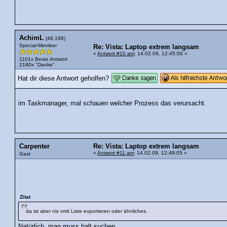
AchimL
(49.198)
Special-Member
Re: Vista: Laptop extrem langsam
«
Antwort #10 am
: 14.02.09, 12:45:00 »
1101x Beste Antwort
2180x "Danke"
Hat dir diese Antwort geholfen?
im Taskmanager, mal schauen welcher Prozess das verursacht.
Carpenter
Re: Vista: Laptop extrem langsam
«
Antwort #11 am
: 14.02.09, 12:48:05 »
Gast
Zitat
da ist aber nix vmit Liste exportieren oder ähnliches.
Natürlich, man muss halt suchen......