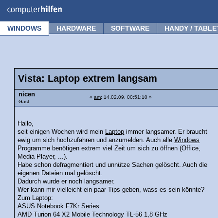
Forum
Tipps
News
Frage stellen
WINDOWS
HARDWARE
SOFTWARE
HANDY / TABLE
Vista: Laptop extrem langsam
nicen
«
am
: 14.02.09, 00:51:10 »
Gast
Hallo,
seit einigen Wochen wird mein
Laptop
immer langsamer. Er braucht
ewig um sich hochzufahren und anzumelden. Auch alle
Windows
Programme benötigen extrem viel Zeit um sich zu öffnen (Office,
Media Player, ...).
Habe schon defragmentiert und unnütze Sachen gelöscht. Auch die
eigenen Dateien mal gelöscht.
Dadurch wurde er noch langsamer.
Wer kann mir vielleicht ein paar Tips geben, wass es sein könnte?
Zum Laptop:
ASUS
Notebook
F7Kr Series
AMD Turion 64 X2 Mobile Technology TL-56 1,8 GHz