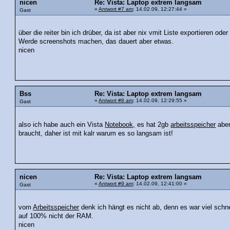
nicen
Re: Vista: Laptop extrem langsam
«
Antwort #7 am
: 14.02.09, 12:27:44 »
Gast
über die reiter bin ich drüber, da ist aber nix vmit Liste exportieren oder
Werde screenshots machen, das dauert aber etwas.
nicen
Bss
Re: Vista: Laptop extrem langsam
«
Antwort #8 am
: 14.02.09, 12:29:55 »
Gast
also ich habe auch ein Vista
Notebook,
es hat 2gb
arbeitsspeicher
aber
braucht, daher ist mit kalr warum es so langsam ist!
nicen
Re: Vista: Laptop extrem langsam
«
Antwort #9 am
: 14.02.09, 12:41:00 »
Gast
vom
Arbeitsspeicher
denk ich hängt es nicht ab, denn es war viel schn
auf 100% nicht der RAM.
nicen