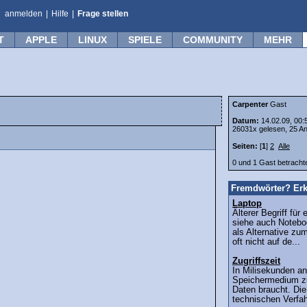
anmelden
|
Hilfe
|
Frage stellen
T
APPLE
LINUX
SPIELE
COMMUNITY
MEHR
Carpenter
Gast
Datum:
14.02.09, 00:
26031x gelesen, 25 An
Seiten:
[
1
]
2
Alle
0 und 1 Gast betrach
Fremdwörter? Erk
Laptop
Älterer Begriff fü
siehe auch Notebo
als Alternative zu
oft nicht auf de...
Zugriffszeit
In Milisekunden an
Speichermedium z
Daten braucht. Die
technischen Verfa