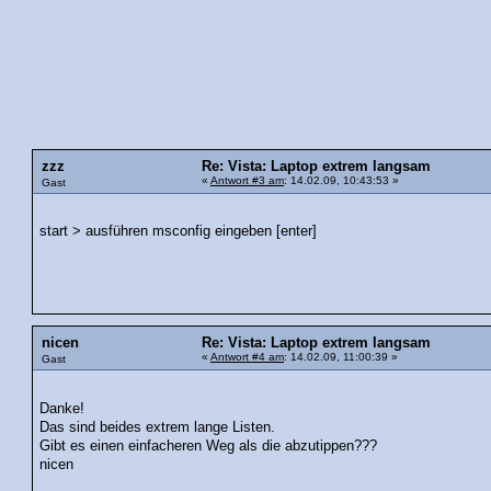
zzz
Re: Vista: Laptop extrem langsam
«
Antwort #3 am
: 14.02.09, 10:43:53 »
Gast
start > ausführen msconfig eingeben [enter]
nicen
Re: Vista: Laptop extrem langsam
«
Antwort #4 am
: 14.02.09, 11:00:39 »
Gast
Danke!
Das sind beides extrem lange Listen.
Gibt es einen einfacheren Weg als die abzutippen???
nicen