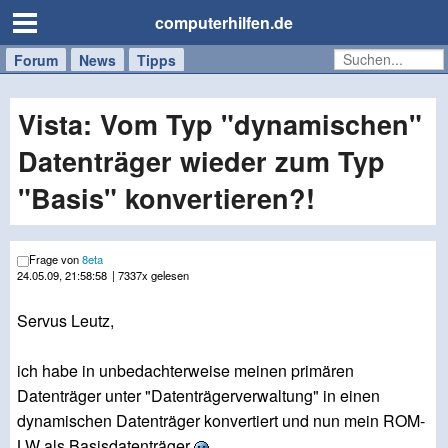
computerhilfen.de
Forum
Handy
Windows
Mac
News
Tipps
/
Tablet
Vista: Vom Typ "dynamischen"
Datenträger wieder zum Typ
"Basis" konvertieren?!
Frage von
8eta
24.05.09, 21:58:58
| 7337x gelesen
Servus Leutz,
ich habe in unbedachterweise meinen primären
Datenträger unter "Datenträgerverwaltung" in einen
dynamischen Datenträger konvertiert und nun mein ROM-
LW als Basisdatenträger