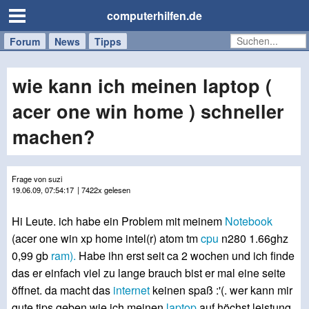
computerhilfen.de
Forum
Handy
Windows
Mac
News
Tipps
/
Tablet
wie kann ich meinen laptop (
acer one win home ) schneller
machen?
Frage von suzi
19.06.09, 07:54:17
| 7422x gelesen
Hi Leute. ich habe ein Problem mit meinem
Notebook
(acer one win xp home intel(r) atom tm
cpu
n280 1.66ghz
0,99 gb
ram).
Habe ihn erst seit ca 2 wochen und ich finde
das er einfach viel zu lange brauch bist er mal eine seite
öffnet. da macht das
internet
keinen spaß :'(. wer kann mir
gute tips geben wie ich meinen
laptop
auf höchst leistung