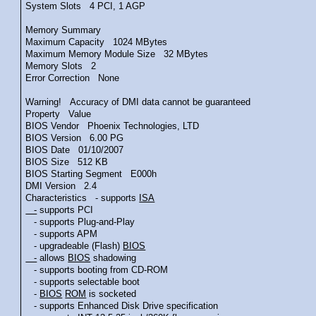
System Slots 4 PCI, 1 AGP
Memory Summary
Maximum Capacity 1024 MBytes
Maximum Memory Module Size 32 MBytes
Memory Slots 2
Error Correction None
Warning! Accuracy of DMI data cannot be guaranteed
Property Value
BIOS Vendor Phoenix Technologies, LTD
BIOS Version 6.00 PG
BIOS Date 01/10/2007
BIOS Size 512 KB
BIOS Starting Segment E000h
DMI Version 2.4
Characteristics - supports
ISA
-
supports PCI
- supports Plug-and-Play
- supports APM
- upgradeable (Flash)
BIOS
-
allows
BIOS
shadowing
- supports booting from CD-ROM
- supports selectable boot
-
BIOS
ROM
is socketed
- supports Enhanced Disk Drive specification