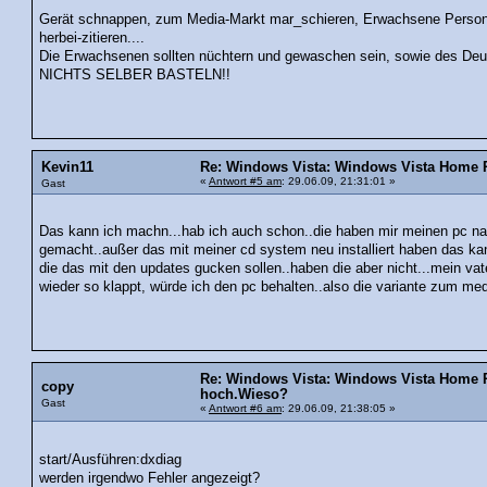
Gerät schnappen, zum Media-Markt mar_schieren, Erwachsene Persone
herbei-zitieren....
Die Erwachsenen sollten nüchtern und gewaschen sein, sowie des De
NICHTS SELBER BASTELN!!
Kevin11
Re: Windows Vista: Windows Vista Home P
«
Antwort #5 am
: 29.06.09, 21:31:01 »
Gast
Das kann ich machn...hab ich auch schon..die haben mir meinen pc n
gemacht..außer das mit meiner cd system neu installiert haben das ka
die das mit den updates gucken sollen..haben die aber nicht...mein vat
wieder so klappt, würde ich den pc behalten..also die variante zum med
Re: Windows Vista: Windows Vista Home 
copy
hoch.Wieso?
Gast
«
Antwort #6 am
: 29.06.09, 21:38:05 »
start/Ausführen:dxdiag
werden irgendwo Fehler angezeigt?