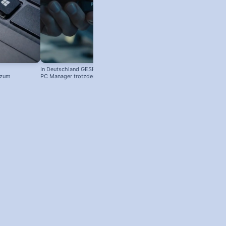
In Deutschland GESPERRT: Microsoft
Kostenloser Windows Anti-Viren-
 zum
PC Manager trotzdem installieren
Schutz: So aktivierst du ihn!
! #windowstipps