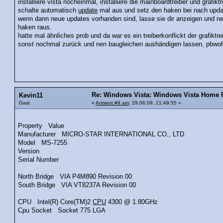
installiere vista nocheinmal, installiere die mainboardtreiber und grafikt
schalte automatisch
update
mal aus und setz den haken bei nach upda
wenn dann neue updates vorhanden sind, lasse sie dir anzeigen und ne
haken raus.
hatte mal ähnliches prob und da war es ein treiberkonflickt der grafiktre
sonst nochmal zurück und nen baugleichen aushändigen lassen, pbwoh
Re: Windows Vista: Windows Vista Home P
Kevin11
Gast
«
Antwort #9 am
: 29.06.09, 21:49:55 »
Property Value
Manufacturer MICRO-STAR INTERNATIONAL CO., LTD
Model MS-7255
Version
Serial Number
North Bridge VIA P4M890 Revision 00
South Bridge VIA VT8237A Revision 00
CPU Intel(R) Core(TM)2
CPU
4300 @ 1.80GHz
Cpu Socket Socket 775 LGA