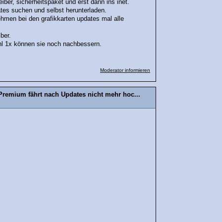
reiber, sicherheitspaket und erst dann ins inet.
tes suchen und selbst herunterladen.
hmen bei den grafikkarten updates mal alle
iber.
l 1x können sie noch nachbessern.
Moderator informieren
remium fährt nach Updates nicht mehr hoc...