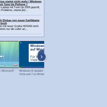
top startet nicht mehr / Windows
nach Tune Up Prüfung ?
n Laptop mit Tune Up 2009 geprüft,
Probleme, startet jetz...
h Einbau von neuer Garfikkarte
r hoch
ährt mit neuer GraKa HD5450 nicht
hen nur die Lüfter an,...
: Microsoft
Windows 8 Update - Von Win XP,
Festplatte formatieren & löschen:
Vista und 7 zu Windows 8!
XP, Vista, Windows 7