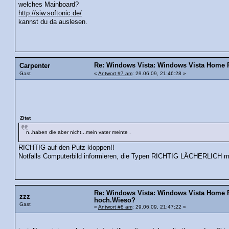
welches Mainboard?
http://siw.softonic.de/
kannst du da auslesen.
Re: Windows Vista: Windows Vista Home P
Carpenter
Gast
«
Antwort #7 am
: 29.06.09, 21:46:28 »
Zitat
n..haben die aber nicht...mein vater meinte .
RICHTIG auf den Putz kloppen!!
Notfalls Computerbild informieren, die Typen RICHTIG LÄCHERLICH m
Re: Windows Vista: Windows Vista Home 
zzz
hoch.Wieso?
Gast
«
Antwort #8 am
: 29.06.09, 21:47:22 »