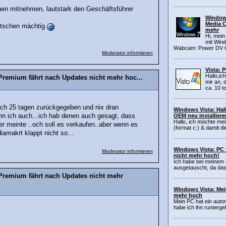
n mitnehmen, lautstark den Geschäftsführer
Window
Media C
utschen mächtig
mehr
Hi, mei
mit Win
Wabcam: Power DV C
Moderator informieren
Vista: 
Hallo,ic
remium fährt nach Updates nicht mehr hoc...
mir an, 
ca. 10 to
ach 25 tagen zurückgegeben und nix dran
Windows Vista: Hal
nn ich auch...ich hab denen auch gesagt, dass
OEM neu installiere
Hallo, ich möchte me
er meinte ..och soll es verkaufen..aber wenn es
(format c:) & damit di
iamakrt klappt nicht so...
Windows Vista: PC 
Moderator informieren
nicht mehr hoch!
Ich habe bei meinem
ausgetauscht, da das
Premium fährt nach Updates nicht mehr
Windows Vista: Mei
mehr hoch
Mein PC hat ein aut
habe ich ihn runtergef