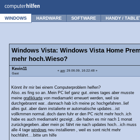
Forum
Tipps
News
Frage stellen
WINDOWS
HARDWARE
SOFTWARE
HANDY / TABLE
Windows Vista: Windows Vista Home Premi
mehr hoch.Wieso?
Kevin11
«
am
: 29.06.09, 16:22:48 »
Gast
Könnt ihr mir bei einem Computerproblem helfen?
Also..es fing so an..Mein PC lief ganz gut..eines tages aber musste
meine
grafikkarte
von mediamarkt erneuert werden, weil sie
durchgebrannt war...dannach hab ich meine pc hochgefahren..lief
alles gut..aber dann instalierte er automatische updates...ist
vollkmmen normal..doch dann fuhr er den PC nicht mehr hoch..ich
habe es auch mediamarkt gezeigt...die haben es mir nach 1 monat
zurückgegeben..aber mein pc fährt nie nach updates hoch...ich muss
alle 4 tage
windows
neu installieren , weil es sont nicht mehr
hochfährt....bitte um hilfe