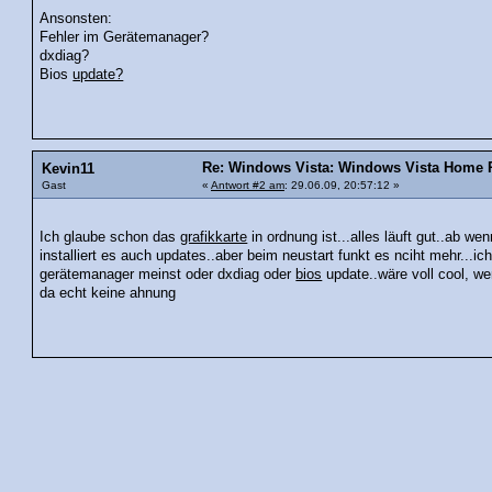
Ansonsten:
Fehler im Gerätemanager?
dxdiag?
Bios
update?
Re: Windows Vista: Windows Vista Home P
Kevin11
Gast
«
Antwort #2 am
: 29.06.09, 20:57:12 »
Ich glaube schon das
grafikkarte
in ordnung ist...alles läuft gut..ab we
installiert es auch updates..aber beim neustart funkt es nciht mehr...ic
gerätemanager meinst oder dxdiag oder
bios
update..wäre voll cool, w
da echt keine ahnung