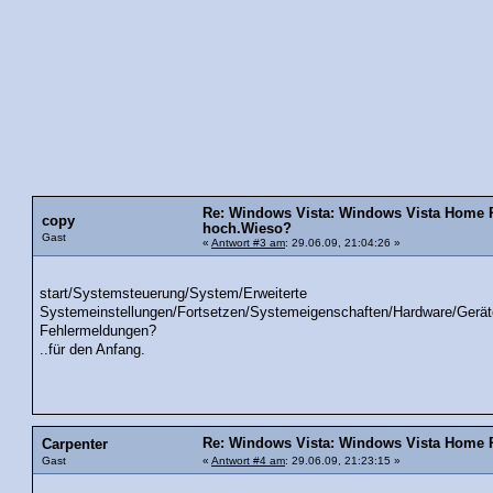
Re: Windows Vista: Windows Vista Home 
copy
hoch.Wieso?
Gast
«
Antwort #3 am
: 29.06.09, 21:04:26 »
start/Systemsteuerung/System/Erweiterte
Systemeinstellungen/Fortsetzen/Systemeigenschaften/Hardware/Gerät
Fehlermeldungen?
..für den Anfang.
Re: Windows Vista: Windows Vista Home P
Carpenter
Gast
«
Antwort #4 am
: 29.06.09, 21:23:15 »