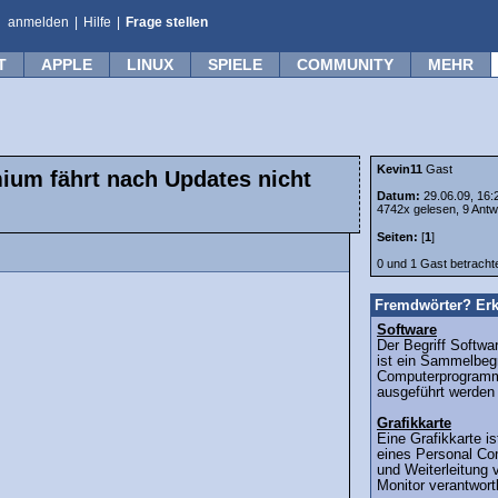
anmelden
|
Hilfe
|
Frage stellen
T
APPLE
LINUX
SPIELE
COMMUNITY
MEHR
Kevin11
Gast
um fährt nach Updates nicht
Datum:
29.06.09, 16:
4742x gelesen, 9 Antw
Seiten:
[
1
]
0 und 1 Gast betrach
Fremdwörter? Erk
Software
Der Begriff Softwa
ist ein Sammelbegr
Computerprogramm
ausgeführt werden 
Grafikkarte
Eine Grafikkarte is
eines Personal Co
und Weiterleitung 
Monitor verantwortl