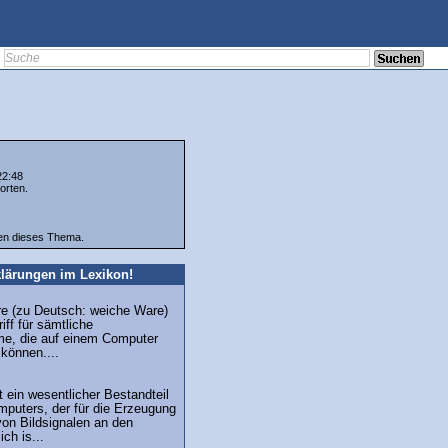
22:48
orten.
ten dieses Thema.
lärungen im Lexikon!
re (zu Deutsch: weiche Ware)
iff für sämtliche
e, die auf einem Computer
können....
t ein wesentlicher Bestandteil
mputers, der für die Erzeugung
von Bildsignalen an den
ich is...