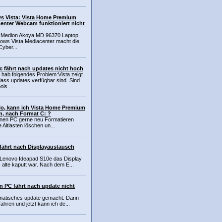
s Vista: Vista Home Premium
enter Webcam funktioniert nicht
n Medion Akoya MD 96370 Laptop
dows Vista Mediacenter macht die
yber...
Pc fährt nach updates nicht hoch
h hab folgendes Problem:Vista zeigt
dass updates verfügbar sind. Sind
ols ...
lo, kann ich Vista Home Premium
n, nach Format C: ?
inen PC gerne neu Formatieren
e Altlasten löschen un...
fährt nach Displayaustausch
 Lenovo Ideapad S10e das Display
 alte kaputt war. Nach dem E...
n PC fährt nach update nicht
omatisches update gemacht. Dann
ahren und jetzt kann ich de...