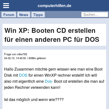
computerhilfen.de
Forum
Handy
Windows
Mac
News
Tipps
/
Tablet
Win XP: Booten CD erstellen
für einen anderen PC für DOS
Frage von mike793
24.02.10, 14:45:50
| 6086x gelesen
Hallo Zusammen möchte gern wissen wie man eine Boot
Disk mit
DOS
für einen WinXP rechner erstellt! Ich will
also mit eigentlich eine
Dos-
Boot cd erstellen die man auf
jeden Rechner verwenden kann!
Ist das möglich und wenn wie????