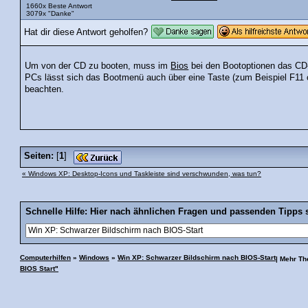
1660x Beste Antwort
3079x "Danke"
Hat dir diese Antwort geholfen?
Um von der CD zu booten, muss im
Bios
bei den Bootoptionen das CD-
PCs lässt sich das Bootmenü auch über eine Taste (zum Beispiel F11
beachten.
Seiten:
[
1
]
« Windows XP: Desktop-Icons und Taskleiste sind verschwunden, was tun?
Schnelle Hilfe: Hier nach ähnlichen Fragen und passenden Tipps 
Computerhilfen
»
Windows
»
Win XP: Schwarzer Bildschirm nach BIOS-Start
| Mehr T
BIOS Start"