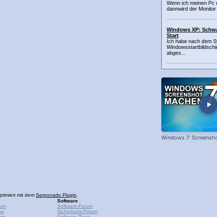
Wenn ich meinen Pc e
dannwird der Monitor
Windows XP: Schwa
Start
Ich habe nach dem S
Windowsstartbildschi
abges...
Windows 7: Screensh
ptimiert mit dem
Serponado Plugin
.
Software
rum
Software-Forum
ps
Sicherheits-Forum
um
Software-Tipps