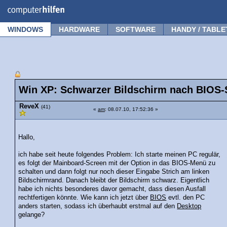
Forum
Tipps
News
Frage stellen
WINDOWS
HARDWARE
SOFTWARE
HANDY / TABLE
Win XP: Schwarzer Bildschirm nach BIOS-S
ReveX
(41)
«
am
: 08.07.10, 17:52:36 »
Hallo,
ich habe seit heute folgendes Problem: Ich starte meinen PC regulär,
es folgt der Mainboard-Screen mit der Option in das BIOS-Menü zu
schalten und dann folgt nur noch dieser Eingabe Strich am linken
Bildschirmrand. Danach bleibt der Bildschirm schwarz. Eigentlich
habe ich nichts besonderes davor gemacht, dass diesen Ausfall
rechtfertigen könnte. Wie kann ich jetzt über
BIOS
evtl. den PC
anders starten, sodass ich überhaubt erstmal auf den
Desktop
gelange?