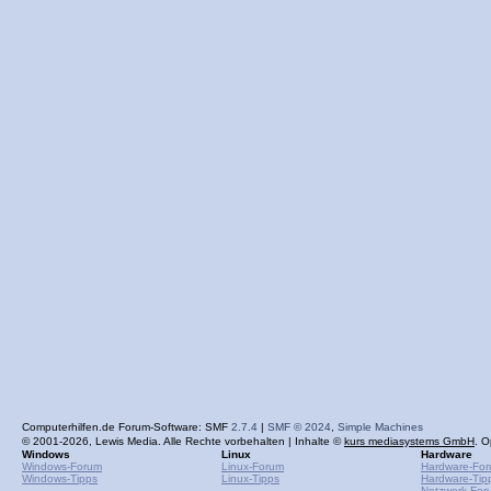
Computerhilfen.de Forum-Software: SMF
2.7.4
|
SMF © 2024
,
Simple Machines
© 2001-2026, Lewis Media. Alle Rechte vorbehalten | Inhalte ©
kurs mediasystems GmbH
. O
Windows
Linux
Hardware
Windows-Forum
Linux-Forum
Hardware-Fo
Windows-Tipps
Linux-Tipps
Hardware-Tip
Netzwerk-For