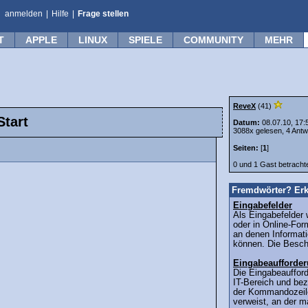
anmelden
|
Hilfe
|
Frage stellen
T
APPLE
LINUX
SPIELE
COMMUNITY
MEHR
ReveX
(41)
tart
Datum:
08.07.10, 17:
3088x gelesen, 4 Antw
Seiten:
[
1
]
0 und 1 Gast betrach
Fremdwörter? Erk
Eingabefelder
Als Eingabefelder
oder in Online-For
an denen Informati
können. Die Beschr
Eingabeaufforde
Die Eingabeaufford
IT-Bereich und bez
der Kommandozeile
verweist, an der 