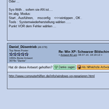
Oder ...
Sys-Wdh .. sofern sie AN ist....
Im abg. Modus:
Start , Ausführen, msconfig <<<eintippen , OK .
Tools : Systemwiederherstellung wählen .....
Punkt VOR dem Fehler wählen ...
Daniel_Düsentrieb
(49.078)
Top News Poster
Re: Win XP: Schwarzer Bildschir
«
Antwort #2 am
: 08.07.10, 18:19:13 »
1660x Beste Antwort
3079x "Danke"
Hat dir diese Antwort geholfen?
http://www.computerhilfen.de/info/windows-xp-reparieren.html