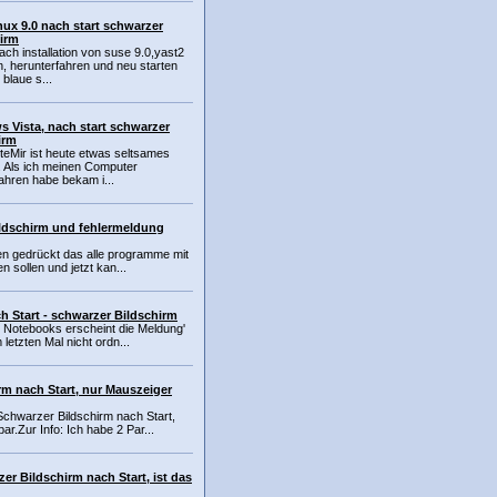
nux 9.0 nach start schwarzer
hirm
ach installation von suse 9.0,yast2
, herunterfahren und neu starten
 blaue s...
 Vista, nach start schwarzer
irm
uteMir ist heute etwas seltsames
. Als ich meinen Computer
ahren habe bekam i...
ildschirm und fehlermeldung
n gedrückt das alle programme mit
n sollen und jetzt kan...
h Start - schwarzer Bildschirm
 Notebooks erscheint die Meldung'
etzten Mal nicht ordn...
rm nach Start, nur Mauszeiger
chwarzer Bildschirm nach Start,
ar.Zur Info: Ich habe 2 Par...
r Bildschirm nach Start, ist das