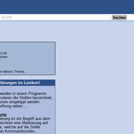
52:36
orten.
ten dieses Thema.
lärungen im Lexikon!
 werden in einem Programm
mularen die Stellen bezeichnet,
onen eingetippt werden
iftung neben ...
rung
erung ist ein Begriff aus dem
eichnet eine Markierung auf
, welche auf die Stelle
man Kommandozeilen...