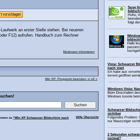
Suse li
bildsc
Huhu, n
beenden
folgt der
Laufwerk an erster Stelle stehen. Bei neueren
 oder F12) aufrufen. Handbuch zum Rechner
Windows
bildsch
Hallo le
passiert
hochgef
Moderator informieren
Vista: Schwarzer B
nach start
Ich habe aus versehe
torrent geöffnet werde
Win XP: Programm beenden -n oô »
Windows Vista: Nac
Beim Einschalten des
suchen!
Windows konnte beim l
Schwarzer Bildschi
sichtbar
Hilfe Übersicht
Folgendes Problem: S
hemen zu
"Win XP Schwarzer Bildschirm nach
nur Mauszeiger sichtb
2 Sekunden schwarze
normal?