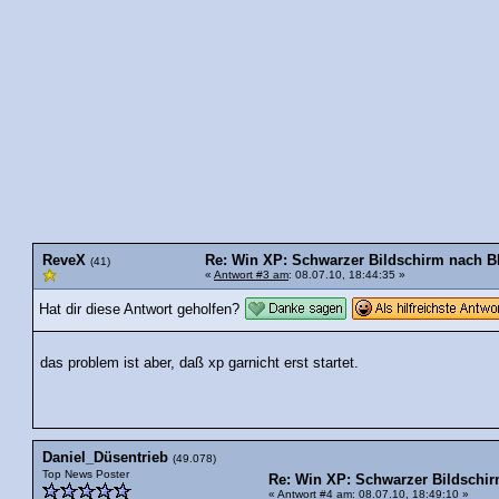
ReveX
Re: Win XP: Schwarzer Bildschirm nach B
(41)
«
Antwort #3 am
: 08.07.10, 18:44:35 »
Hat dir diese Antwort geholfen?
das problem ist aber, daß xp garnicht erst startet.
Daniel_Düsentrieb
(49.078)
Top News Poster
Re: Win XP: Schwarzer Bildschir
«
Antwort #4 am
: 08.07.10, 18:49:10 »