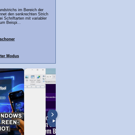
undstrichs im Bereich der
hnet den senkrechten Strich
i Schriftarten mit variabler
zum Beispi...
mschoner
rter Modus