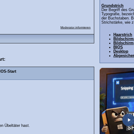
Grundstrich
Der Begriff des Gr
Typografie, bezeic
der Buchstaben. Be
Strichstärke, wie 
Moderator informieren
Haarstrich
Bildschir
Bildschirm
BIOS
Desktop
Abgesiche
rt:
IOS-Start
n Übeltäter hast.