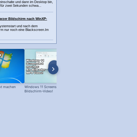
inschalte und dann im Desktop bin,
 für zwei Sekunden schwa...
rzer Bildschirm nach WinXP-
ystemstart und nach dem
rm nur noch eine Blackscreen.Im
ot machen
Windows 11 Screenshot +
Windows: Bildschirm schwarz-
Bildschirm-Video!
weiss? Das hilft!