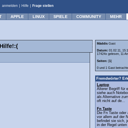
anmelden
|
Hilfe
|
Frage stellen
T
APPLE
LINUX
SPIELE
COMMUNITY
MEHR
Mäddis
Gast
ilfe!:(
Datum:
01.02.11, 15:
17424x gelesen, 11 An
Seiten:
[
1
]
0 und 1 Gast betrach
Fremdwörter? Erk
Laptop
Älterer Begriff fü
siehe auch Notebo
als Alternative zu
oft nicht auf de...
Fn Taste
Die Fn Taste oder 
vor allem auf der 
befindet sie sich, 
in der Regel unten 