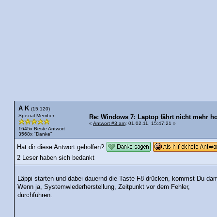
A K
(15.120)
Special-Member
Re: Windows 7: Laptop fährt nicht mehr ho
«
Antwort #3 am
: 01.02.11, 15:47:21 »
1645x Beste Antwort
3568x "Danke"
Hat dir diese Antwort geholfen?
2 Leser haben sich bedankt
Läppi starten und dabei dauernd die Taste F8 drücken, kommst Du dam
Wenn ja, Systemwiederherstellung, Zeitpunkt vor dem Fehler,
durchführen.