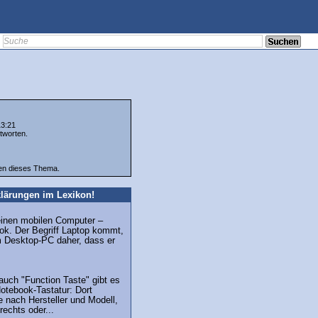
13:21
tworten.
ten dieses Thema.
lärungen im Lexikon!
r einen mobilen Computer –
ok. Der Begriff Laptop kommt,
m Desktop-PC daher, dass er
auch "Function Taste" gibt es
Notebook-Tastatur: Dort
je nach Hersteller und Modell,
rechts oder...