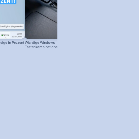
eige in Prozent
Wichtige Windows
In Deutschland GESPERRT: Micro
Tastenkombinationen zum
PC Manager trotzdem installieren
schnelleren Arbeiten! #windowstipps