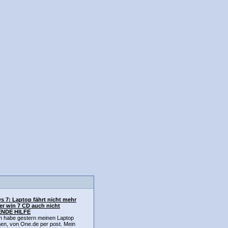
 7: Laptop fährt nicht mehr
er win 7 CD auch nicht
NDE HILFE
ch habe gestern meinen Laptop
n, von One.de per post. Mein