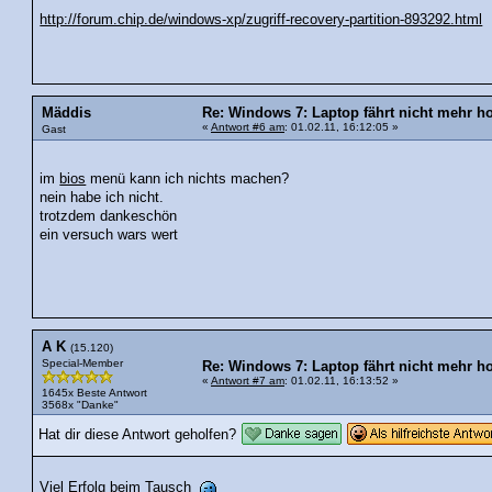
http://forum.chip.de/windows-xp/zugriff-recovery-partition-893292.html
Mäddis
Re: Windows 7: Laptop fährt nicht mehr ho
«
Antwort #6 am
: 01.02.11, 16:12:05 »
Gast
im
bios
menü kann ich nichts machen?
nein habe ich nicht.
trotzdem dankeschön
ein versuch wars wert
A K
(15.120)
Special-Member
Re: Windows 7: Laptop fährt nicht mehr ho
«
Antwort #7 am
: 01.02.11, 16:13:52 »
1645x Beste Antwort
3568x "Danke"
Hat dir diese Antwort geholfen?
Viel Erfolg beim Tausch