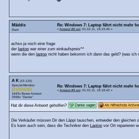
Mäddis
Re: Windows 7: Laptop fährt nicht mehr ho
«
Antwort #8 am
: 01.02.11, 16:15:46 »
Gast
achso ja noch eine frage
der
laptop
war einer zum einkaufspreis^^
wenn die den
laptop
nicht haben bekomm ich dann das geld? (was ich 
A K
(15.120)
Special-Member
Re: Windows 7: Laptop fährt nicht mehr ho
«
Antwort #9 am
: 01.02.11, 16:18:42 »
1645x Beste Antwort
3568x "Danke"
Hat dir diese Antwort geholfen?
Die Verkäufer müssen Dir den Läppi tauschen, entweder den gleichen o
Es kann auch sein, dass die Techniker den
Laptop
vor Ort reparieren w