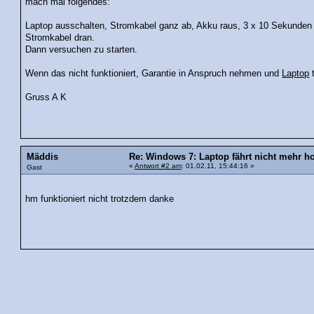
mach mal folgendes:
Laptop ausschalten, Stromkabel ganz ab, Akku raus, 3 x 10 Sekunden 
Stromkabel dran.
Dann versuchen zu starten.
Wenn das nicht funktioniert, Garantie in Anspruch nehmen und
Laptop
Gruss A K
Mäddis
Re: Windows 7: Laptop fährt nicht mehr ho
«
Antwort #2 am
: 01.02.11, 15:44:16 »
Gast
hm funktioniert nicht trotzdem danke