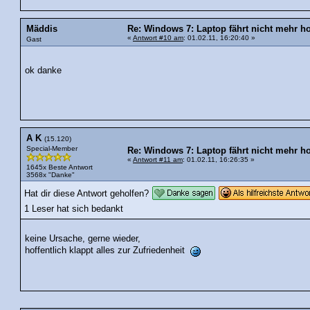
Mäddis
Re: Windows 7: Laptop fährt nicht mehr ho
«
Antwort #10 am
: 01.02.11, 16:20:40 »
Gast
ok danke
A K
(15.120)
Special-Member
Re: Windows 7: Laptop fährt nicht mehr ho
«
Antwort #11 am
: 01.02.11, 16:26:35 »
1645x Beste Antwort
3568x "Danke"
Hat dir diese Antwort geholfen?
1 Leser hat sich bedankt
keine Ursache, gerne wieder,
hoffentlich klappt alles zur Zufriedenheit