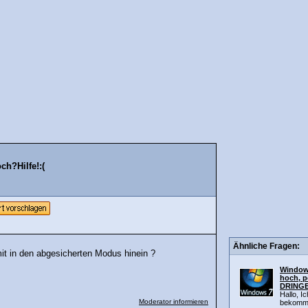
ch?Hilfe!:(
Ähnliche Fragen:
it in den abgesicherten Modus hinein ?
Windows
hoch, p
DRINGE
Hallo, I
Moderator informieren
bekomme