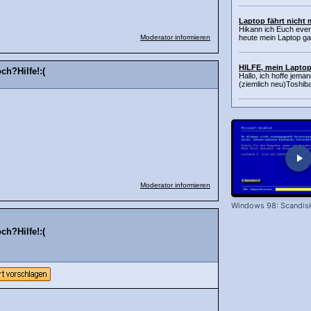
Laptop fährt nicht 
Hikann ich Euch event
Moderator informieren
heute mein Laptop ga
HILFE, mein Laptop 
ch?Hilfe!:(
Hallo, ich hoffe jema
(ziemlich neu)Toshiba
Moderator informieren
Windows 98: Scandis
ch?Hilfe!:(