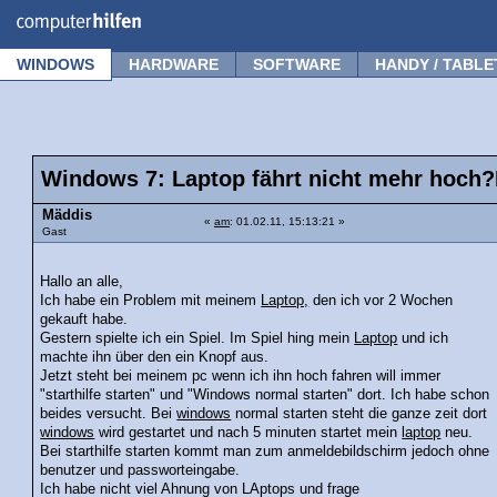
Forum
Tipps
News
Frage stellen
WINDOWS
HARDWARE
SOFTWARE
HANDY / TABLE
Windows 7: Laptop fährt nicht mehr hoch?H
Mäddis
«
am
: 01.02.11, 15:13:21 »
Gast
Hallo an alle,
Ich habe ein Problem mit meinem
Laptop,
den ich vor 2 Wochen
gekauft habe.
Gestern spielte ich ein Spiel. Im Spiel hing mein
Laptop
und ich
machte ihn über den ein Knopf aus.
Jetzt steht bei meinem pc wenn ich ihn hoch fahren will immer
"starthilfe starten" und "Windows normal starten" dort. Ich habe schon
beides versucht. Bei
windows
normal starten steht die ganze zeit dort
windows
wird gestartet und nach 5 minuten startet mein
laptop
neu.
Bei starthilfe starten kommt man zum anmeldebildschirm jedoch ohne
benutzer und passworteingabe.
Ich habe nicht viel Ahnung von LAptops und frage