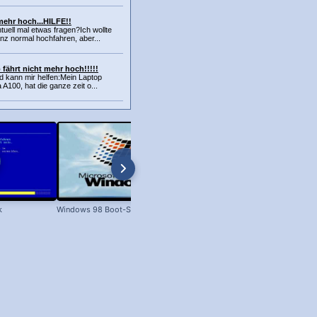
mehr hoch...HILFE!!
uell mal etwas fragen?Ich wollte
nz normal hochfahren, aber...
fährt nicht mehr hoch!!!!!
nd kann mir helfen:Mein Laptop
 A100, hat die ganze zeit o...
k
Windows 98 Boot-Screen
Dateien unter Windows kopieren 
XP bis Win 11!)