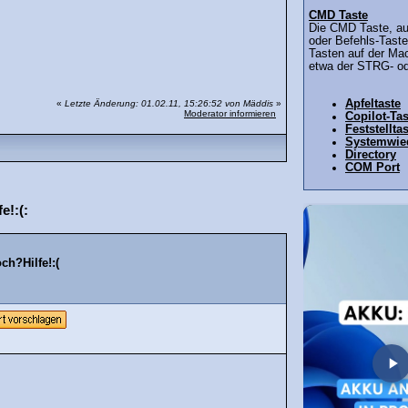
CMD Taste
Die CMD Taste, a
oder Befehls-Taste 
Tasten auf der Mac
etwa der STRG- od
Apfeltaste
«
Letzte Änderung: 01.02.11, 15:26:52 von Mäddis
»
Moderator informieren
Copilot-Tas
Feststellta
Systemwied
Directory
COM Port
e!:(:
ch?Hilfe!:(