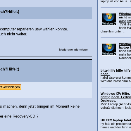
laptop ist von Asus.. 
ch?Hilfe!:(
Windows
nicht m
ausgema
???Hilfe
hoch.Ha
,
computer
reparieren usw wählen konnte.
ohne ihn runter ...
ch nicht weiter.
Windows
laptop 
Moderator informieren
habe ein
mehr hoc
Nachdem 
ch?Hilfe!:(
bitte hilfe hilfe hil
hoch!
hallo! also erst kom
wird das bildschirm 
Windows XP: Hilfe,
richtig hoch. Ledig
Desktops.
Mein Laptop (Acer Asp
s machen, denn jetzt bringen im Moment keine
vollständig hoch. ledi
er eine Recovery-CD ?
HILFE!! laptop fähr
hy hab ein problem u
hause und der fährt 