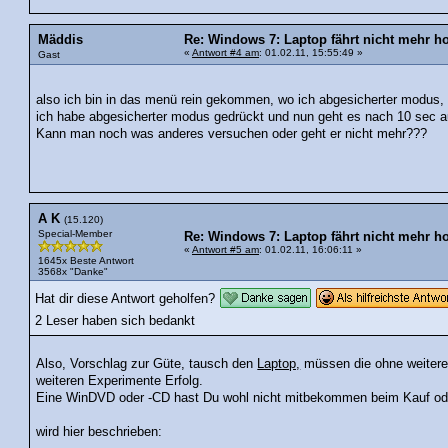
Mäddis
Re: Windows 7: Laptop fährt nicht mehr ho
«
Antwort #4 am
: 01.02.11, 15:55:49 »
Gast
also ich bin in das menü rein gekommen, wo ich abgesicherter modus
ich habe abgesicherter modus gedrückt und nun geht es nach 10 sec au
Kann man noch was anderes versuchen oder geht er nicht mehr???
A K
(15.120)
Special-Member
Re: Windows 7: Laptop fährt nicht mehr ho
«
Antwort #5 am
: 01.02.11, 16:06:11 »
1645x Beste Antwort
3568x "Danke"
Hat dir diese Antwort geholfen?
2 Leser haben sich bedankt
Also, Vorschlag zur Güte, tausch den
Laptop,
müssen die ohne weitere
weiteren Experimente Erfolg.
Eine WinDVD oder -CD hast Du wohl nicht mitbekommen beim Kauf od
wird hier beschrieben: