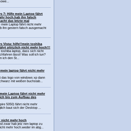
sowe...
 7: Hilfe mein Laptop fährt
ehr hoch.hab ihn falsch
cht das letzte mal
 mein Laptop fährt nicht mehr
b ihn gestern falsch ausgemacht
 Vista: hilfe!!mein toshiba
fährt plötzlich nicht mehr hoch!!!
 toshiba laptop, dass sich nicht
hfahren lässt! Was soll ich tun?
ich den St...
fe mein laptop fährt nicht mehr
mt das logo von windows xp dann
schwarz mit weißen buchstab...
 mein Laptop fährt nicht mehr
lich bis zum Aufbau des
ire 5050) fährt nicht mehr
glich baut sich der Desktop ...
t nicht mehr hoch
nd zwar hab jetz nen laptop zu
nicht mehr hoch.weder im abg...