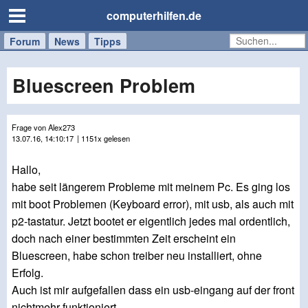
computerhilfen.de
Forum
Handy
Windows
Mac
News
Tipps
/
Tablet
Bluescreen Problem
Frage von Alex273
13.07.16, 14:10:17
| 1151x gelesen
Hallo,
habe seit längerem Probleme mit meinem Pc. Es ging los
mit boot Problemen (Keyboard error), mit usb, als auch mit
p2-tastatur. Jetzt bootet er eigentlich jedes mal ordentlich,
doch nach einer bestimmten Zeit erscheint ein
Bluescreen, habe schon treiber neu installiert, ohne
Erfolg.
Auch ist mir aufgefallen dass ein usb-eingang auf der front
nichtmehr funktioniert.