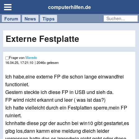
computerhilfen.de
Forum
Handy
Windows
Mac
News
Tipps
/
Tablet
Externe Festplatte
Frage von
Maredo
16.04.25, 17:21:10
| 2046x gelesen
Ich habe,eine externe FP die schon lange einwandfrei
functioniet.
Gestern steckte ich diese FP in USB und sieh da.
FP wirrd nicht erkannt und leer ( was ist das?)
Ich hatte vielleicht durch ein Festplatten sperre,mein FP
ruiniert.
Ichnhatte diese pgr der auchn bei win10 gibt gestartet,es
gibg los,dann kamm eine meldung dieich leider
vergessen hatte.das es irgendwie nicht geht oder diese