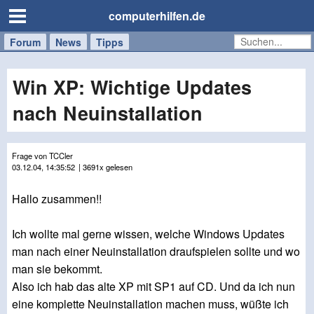
computerhilfen.de
Forum
Handy
Windows
Mac
News
Tipps
/
Tablet
Win XP: Wichtige Updates
nach Neuinstallation
Frage von TCCler
03.12.04, 14:35:52
| 3691x gelesen
Hallo zusammen!!
Ich wollte mal gerne wissen, welche Windows Updates
man nach einer Neuinstallation draufspielen sollte und wo
man sie bekommt.
Also ich hab das alte XP mit SP1 auf CD. Und da ich nun
eine komplette Neuinstallation machen muss, wüßte ich