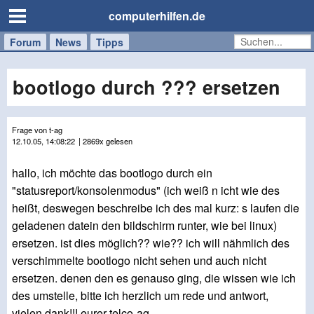
computerhilfen.de
Forum
Handy
Windows
Mac
News
Tipps
/
Tablet
bootlogo durch ??? ersetzen
Frage von t-ag
12.10.05, 14:08:22
| 2869x gelesen
hallo, ich möchte das bootlogo durch ein
"statusreport/konsolenmodus" (ich weiß n icht wie des
heißt, deswegen beschreibe ich des mal kurz: s laufen die
geladenen datein den bildschirm runter, wie bei linux)
ersetzen. ist dies möglich?? wie?? ich will nähmlich des
verschimmelte bootlogo nicht sehen und auch nicht
ersetzen. denen den es genauso ging, die wissen wie ich
des umstelle, bitte ich herzlich um rede und antwort,
vielen dank!!! eurer telco-ag