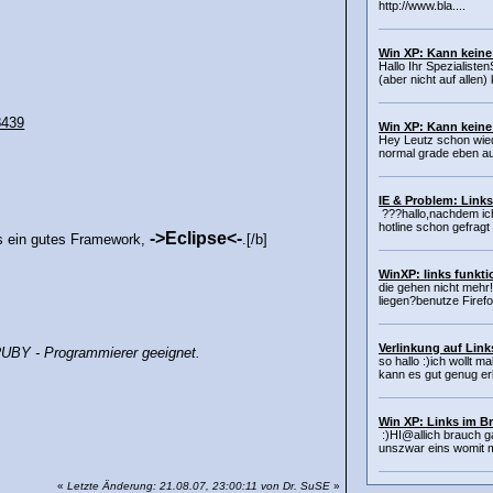
http://www.bla....
Win XP: Kann keine
Hallo Ihr Spezialiste
(aber nicht auf allen)
8439
Win XP: Kann keine
Hey Leutz schon wied
normal grade eben au
IE & Problem: Links
???hallo,nachdem ich
hotline schon gefragt 
->Eclipse<-
es ein gutes Framework,
.[/b]
WinXP: links funkti
die gehen nicht mehr!
liegen?benutze Firef
Verlinkung auf Link
UBY - Programmierer geeignet.
so hallo :)ich wollt ma
kann es gut genug erk
Win XP: Links im B
:)HI@allich brauch g
unszwar eins womit m
«
Letzte Änderung: 21.08.07, 23:00:11 von Dr. SuSE
»