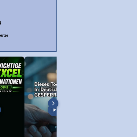
t
uter