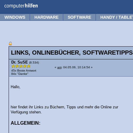
Forum
Tipps
News
Frage stellen
WINDOWS
HARDWARE
SOFTWARE
HANDY / TABLE
LINKS, ONLINEBÜCHER, SOFTWARETIPPS u
Dr. SuSE
(8.534)
«
am
: 04.05.06, 10:14:54 »
45x Beste Antwort
84x "Danke"
Hallo,
hier findet ihr Links zu Büchern, Tipps und mehr die Online zur
Verfügung stehen.
ALLGEMEIN: