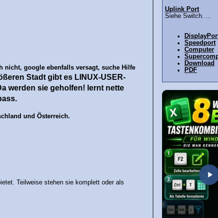
Uplink Port
Siehe Switch. ...
DisplayPor
Speedport
Computer
Supercomp
Download
 nicht, google ebenfalls versagt, suche Hilfe
PDF
rößeren Stadt gibt es LINUX-USER-
 werden sie geholfen! lernt nette
pass.
chland und Österreich.
tet. Teilweise stehen sie komplett oder als