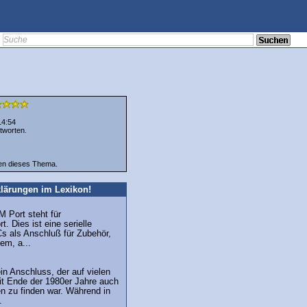
14:54
tworten.
ten dieses Thema.
lärungen im Lexikon!
 Port steht für
. Dies ist eine serielle
Cs als Anschluß für Zubehör,
em, a...
in Anschluss, der auf vielen
it Ende der 1980er Jahre auch
n zu finden war. Während in
.