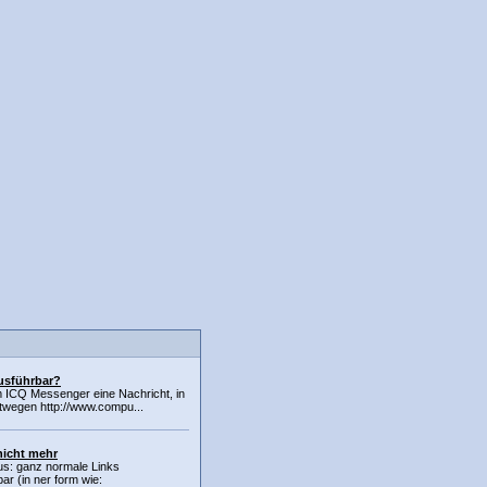
usführbar?
im ICQ Messenger eine Nachricht, in
etwegen http://www.compu...
nicht mehr
us: ganz normale Links
ar (in ner form wie: