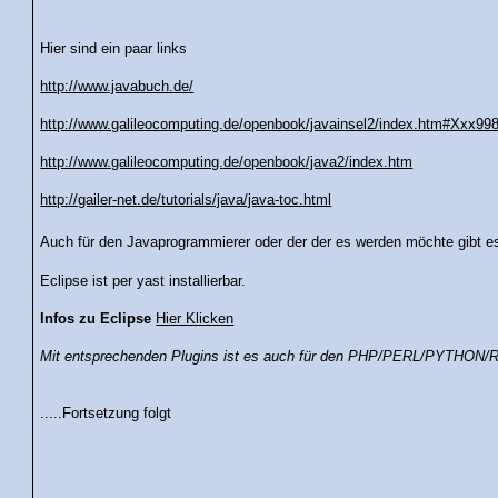
Hier sind ein paar links
http://www.javabuch.de/
http://www.galileocomputing.de/openbook/javainsel2/index.htm#Xxx99
http://www.galileocomputing.de/openbook/java2/index.htm
http://gailer-net.de/tutorials/java/java-toc.html
Auch für den Javaprogrammierer oder der der es werden möchte gibt 
Eclipse ist per yast installierbar.
Infos zu Eclipse
Hier Klicken
Mit entsprechenden Plugins ist es auch für den PHP/PERL/PYTHON/R
.....Fortsetzung folgt