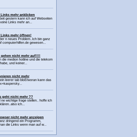
 Links mehr anklicken
nSeit gestern kann ich auf Webseiten
 keine Links mehr an...
 Links mehr öffnen!
er n neues Problem..Ich bin ganz
f computerhilfen.de gewesen...
 gehen nicht mehr auf!!!!
 die medion hotline und die telekom
habe, und keiner...
onieren nicht mehr
ein leerer tab bloß!woran kann das
ox+kaspersky...
s geht nicht mehr ??
l ne wichtige frage stellen.. hoffe ich
lären..also ich...
rowser nicht mehr anzeigen
anz dringend ein Programm,
an die Links wenn man auf w...