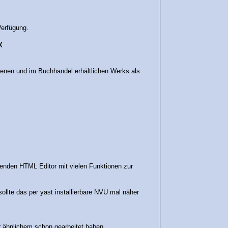
erfügung.
X
ienenen und im Buchhandel erhältlichen Werks als
genden HTML Editor mit vielen Funktionen zur
ollte das per yast installierbare NVU mal näher
er ähnlichem schon gearbeitet haben.