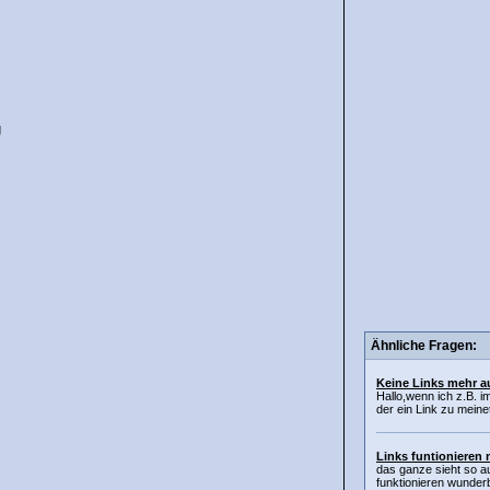
g
Ähnliche Fragen:
Keine Links mehr a
Hallo,wenn ich z.B. 
der ein Link zu mein
Links funtionieren 
das ganze sieht so a
funktionieren wunderb