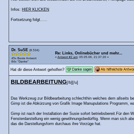
Infos:
HIER KLICKEN
Fortsetzung folgt......
Dr. SuSE
(8.534)
Re: Links, Onlinebücher und mehr...
«
Antwort #2 am
: 05.05.06, 21:37:20 »
45x Beste Antwort
84x "Danke"
Hat dir diese Antwort geholfen?
BILDBEARBEITUNG
[/b][/u]
Das Werkzeug zur Bildbearbeitung schlechthin welches dem allseits b
Gimp ist die Abkürzung von Grafik Image Manupulations Programm, was 
Gimp ist nach der Installation der Susie sofort betriebsbereit.Für den W
Fensterdarstellung ein wenig gewöhnungsbedürftig. Wenn man sich abe
das die Darstellungsform durchaus ihre Vorzüge hat.