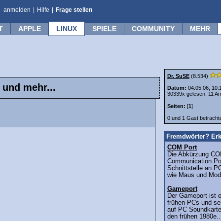
anmelden
|
Hilfe
|
Frage stellen
T
APPLE
LINUX
SPIELE
COMMUNITY
MEHR
Dr. SuSE
(8.534)
nd mehr...
Datum:
04.05.06, 10:
30339x gelesen, 11 An
Seiten:
[
1
]
0 und 1 Gast betrach
Fremdwörter? Erk
COM Port
Die Abkürzung COM
Communication Port
Schnittstelle an P
wie Maus und Mod
Gameport
Der Gameport ist e
frühen PCs und se
auf PC Soundkarte
den frühen 1980e..