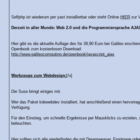
Selfphp ist wiederum per yast installierbar oder steht Online
HIER
zur V
Derzeit in aller Munde: Web 2.0 und die Programmiersprache AJA
Hier gibt es die aktuelle Auflage des für 39,90 Euro bei Galileo ersch
Openbook zum kostenlosen Download:
http://www.galileocomputing.de/openbook/javascript_ajax
Werkzeuge zum Webdesign:
[/u]
Die Suse bringt einiges mit.
Wer das Paket kdewebdev installiert, hat anschließend einen hervorra
Verfügung.
Für den Einstieg, um schnelle Ergebnisse per Mausklicks zu erzielen, s
beleuchten.
Hier sollten sich alle wiederfinden die mit Dreamweaver, Frontpage od