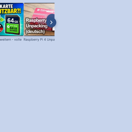
eitern - volle
Raspberry Pi 4 Unpacking (deutsch)
SSH unter Windows: Per SSH am
Raspberry Pi anmelden!