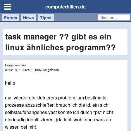
computerhilfen.de
Forum
Handy
Windows
Mac
News
Tipps
/
Tablet
task manager ?? gibt es ein
linux ähnliches programm??
Frage von tarn
02.02.04, 10:56:45
| 109725x gelesen
hallo
mal wieder ein kleinerers problem. um bestimmte
prozesse abzuschießen brauch ich die id. ein sich
selbstaufehangenes yast konnte ich durch "ps" nicht
eindeudig identifizieren. (da fehlt wohl noch was an
wissen bei mir).