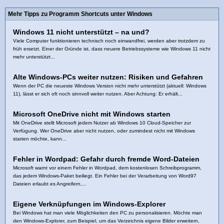
Mehr Tipps zu Programm Shortcuts unter Windows
Windows 11 nicht unterstützt – na und?
Viele Computer funktionieren technisch noch einwandfrei, werden aber trotzdem zu
früh ersetzt. Einer der Gründe ist, dass neuere Betriebssysteme wie Windows 11 nicht
mehr unterstützt...
Alte Windows-PCs weiter nutzen: Risiken und Gefahren
Wenn der PC die neueste Windows Version nicht mehr unterstützt (aktuell: Windows
11), lässt er sich oft noch sinnvoll weiter nutzen. Aber Achtung: Er erhält...
Microsoft OneDrive nicht mit Windows starten
Mit OneDrive stellt Microsoft jedem Nutzer ab Windows 10 Cloud-Speicher zur
Verfügung. Wer OneDrive aber nicht nutzen, oder zumindest nicht mit Windows
starten möchte, kann...
Fehler in Wordpad: Gefahr durch fremde Word-Dateien
Microsoft warnt vor einem Fehler in Wordpad, dem kostenlosen Schreibprogramm,
das jedem Windows-Paket beiliegt. Ein Fehler bei der Verarbeitung von Word97
Dateien erlaubt es Angreifern,...
Eigene Verknüpfungen im Windows-Explorer
Bei Windows hat man viele Möglichkeiten den PC zu personalisieren. Möchte man
den Windows-Explorer, zum Beispiel, um das Verzeichnis eigene Bilder erweitern,