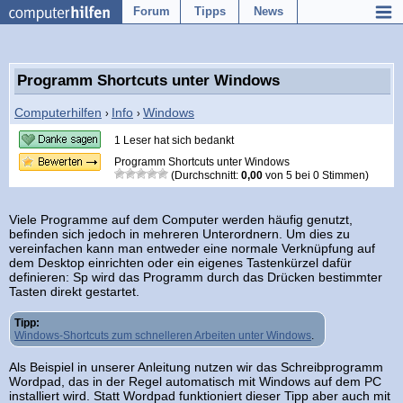
Forum
Tipps
News
Programm Shortcuts unter Windows
Computerhilfen
Info
Windows
›
›
1 Leser hat sich bedankt
Programm Shortcuts unter Windows
(Durchschnitt:
0,00
von
5
bei
0
Stimmen)
Viele Programme auf dem Computer werden häufig genutzt,
befinden sich jedoch in mehreren Unterordnern. Um dies zu
vereinfachen kann man entweder eine normale Verknüpfung auf
dem Desktop einrichten oder ein eigenes Tastenkürzel dafür
definieren: Sp wird das Programm durch das Drücken bestimmter
Tasten direkt gestartet.
Tipp:
Windows-Shortcuts zum schnelleren Arbeiten unter Windows
.
Als Beispiel in unserer Anleitung nutzen wir das Schreibprogramm
Wordpad, das in der Regel automatisch mit Windows auf dem PC
installiert wird. Statt Wordpad funktioniert dieser Tipp aber auch mit