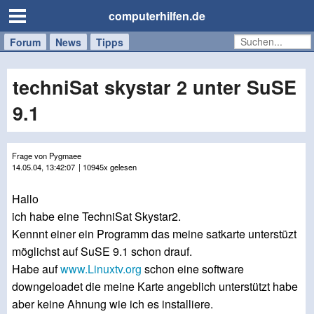
computerhilfen.de
Forum
Handy
Windows
Mac
News
Tipps
/
Tablet
techniSat skystar 2 unter SuSE
9.1
Frage von Pygmaee
14.05.04, 13:42:07
| 10945x gelesen
Hallo
ich habe eine TechniSat Skystar2.
Kennnt einer ein Programm das meine satkarte unterstüzt
möglichst auf SuSE 9.1 schon drauf.
Habe auf
www.Linuxtv.org
schon eine software
downgeloadet die meine Karte angeblich unterstützt habe
aber keine Ahnung wie ich es installiere.