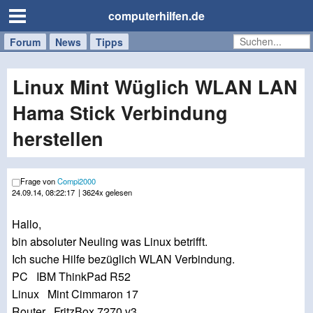
computerhilfen.de
Forum
Handy
Windows
Mac
News
Tipps
/
Tablet
Linux Mint Wüglich WLAN LAN
Hama Stick Verbindung
herstellen
Frage von
Compi2000
24.09.14, 08:22:17
| 3624x gelesen
Hallo,
bin absoluter Neuling was Linux betrifft.
Ich suche Hilfe bezüglich WLAN Verbindung.
PC IBM ThinkPad R52
Linux Mint Cimmaron 17
Router FritzBox 7270 v3