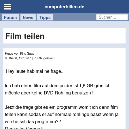
computerhilfen.de
Forum
Handy
Windows
Mac
News
Tipps
/
Tablet
Film teilen
Frage von King Saad
05.04.06, 12:10:07
| 7353x gelesen
Hey leute hab mal ne frage...
Ich hab einen film auf dem pc der ist 1,5 GB gros ich
möchte aber keine DVD Rohling benutzen !
Jetzt die frage gibt es ein programm womit ich denn film
teilen kann sodas er auf normale rohlinge passt wenn ja
wie heisst das programm??
Danke im Voraus !!!