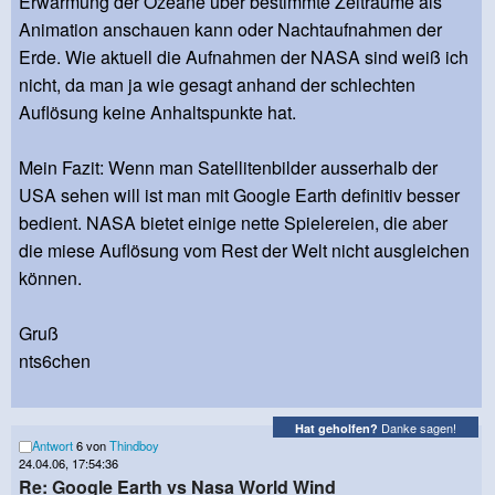
Erwärmung der Ozeane über bestimmte Zeiträume als
Animation anschauen kann oder Nachtaufnahmen der
Erde. Wie aktuell die Aufnahmen der NASA sind weiß ich
nicht, da man ja wie gesagt anhand der schlechten
Auflösung keine Anhaltspunkte hat.
Mein Fazit: Wenn man Satellitenbilder ausserhalb der
USA sehen will ist man mit Google Earth definitiv besser
bedient. NASA bietet einige nette Spielereien, die aber
die miese Auflösung vom Rest der Welt nicht ausgleichen
können.
Gruß
nts6chen
Danke sagen!
Hat geholfen?
Antwort
6 von
Thindboy
24.04.06, 17:54:36
Re: Google Earth vs Nasa World Wind