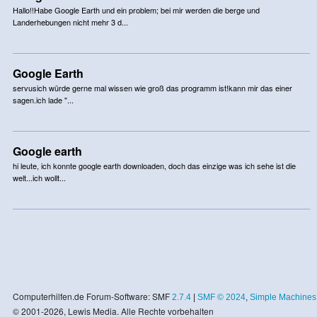
Hallo!!Habe Google Earth und ein problem; bei mir werden die berge und
Landerhebungen nicht mehr 3 d...
Google Earth
servusich würde gerne mal wissen wie groß das programm ist!kann mir das einer
sagen.ich lade "...
Google earth
hi leute, ich konnte google earth downloaden, doch das einzige was ich sehe ist die
welt...ich wollt...
Computerhilfen.de Forum-Software: SMF
2.7.4
|
SMF © 2024
,
Simple Machines
© 2001-2026, Lewis Media. Alle Rechte vorbehalten