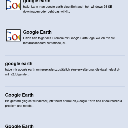
google earth
hallo, kann man google earth eigentlich auch bei windows 98 SE
downloaden oder geht das wirkli...
Google Earth
Hi!Ich hab folgendes Problem mit Google Earth: egal wo ich mir die
Installationsdatei runterlade, si...
google earth
habe mir google earth runtergeladen,zusätzlich eine erweiterung, die datei heisst d-
ort_v2.folgende...
Google Earth
Bis gestern ging es wunderbar, jetzt beim anklicken,Google Earth has encountered a
problem and needs...
Google Earth