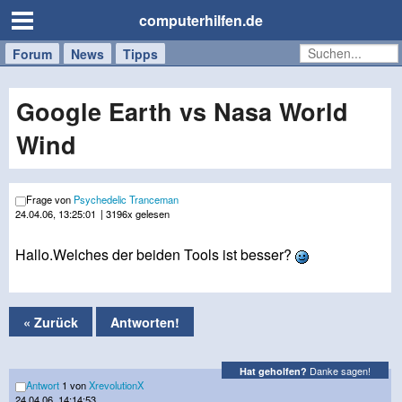
computerhilfen.de
Forum
Handy
Windows
Mac
News
Tipps
/
Tablet
Google Earth vs Nasa World
Wind
Frage von
Psychedelic Tranceman
24.04.06, 13:25:01
| 3196x gelesen
Hallo.Welches der beiden Tools ist besser?
« Zurück
Antworten!
Danke sagen!
Hat geholfen?
Antwort
1 von
XrevolutionX
24.04.06, 14:14:53