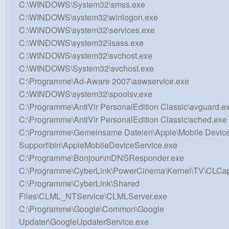
C:\WINDOWS\System32\smss.exe
C:\WINDOWS\system32\winlogon.exe
C:\WINDOWS\system32\services.exe
C:\WINDOWS\system32\lsass.exe
C:\WINDOWS\system32\svchost.exe
C:\WINDOWS\System32\svchost.exe
C:\Programme\Ad-Aware 2007\aawservice.exe
C:\WINDOWS\system32\spoolsv.exe
C:\Programme\AntiVir PersonalEdition Classic\avguard.e
C:\Programme\AntiVir PersonalEdition Classic\sched.exe
C:\Programme\Gemeinsame Dateien\Apple\Mobile Devic
Support\bin\AppleMobileDeviceService.exe
C:\Programme\Bonjour\mDNSResponder.exe
C:\Programme\CyberLink\PowerCinema\Kernel\TV\CLCa
C:\Programme\CyberLink\Shared
Files\CLML_NTService\CLMLServer.exe
C:\Programme\Google\Common\Google
Updater\GoogleUpdaterService.exe