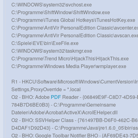
C:\WINDOWS\system32\svchost.exe
C:\Programme\ShiftWindow\ShiftWindow.exe
C:\Programme\iTunes Global Hotkeys\iTunesHotKey.exe
C:\Programme\AntiVir PersonalEdition Classic\avcenter.e
C:\Programme\AntiVir PersonalEdition Classic\avscan.ex
C:\Spiele\EVE\bin\ExeFile.exe
C:\WINDOWS\system32\taskmgr.exe
C:\Programme\Trend Micro\HijackThis\HijackThis.exe
C:\Programme\Windows Media Player\wmplayer.exe
R1 - HKCU\Software\Microsoft\Windows\CurrentVersion\In
Settings,ProxyOverride = *.local
O2 - BHO: Adobe
PDF
Reader - {06849E9F-C8D7-4D59-
784B7D6BE0B3} - C:\Programme\Gemeinsame
Dateien\Adobe\Acrobat\ActiveX\AcroIEHelper.dll
O2 - BHO: SSVHelper Class - {761497BB-D6F0-462C-B
D4DAF1D92D43} - C:\Programme\Java\jre1.6.0_05\bin\ssv
O2 - BHO: Google Toolbar Notifier BHO - {AF69DE43-7D