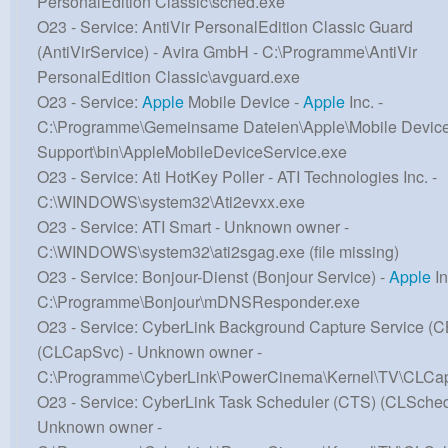
PersonalEdition Classic\sched.exe
O23 - Service: AntiVir PersonalEdition Classic Guard
(AntiVirService) - Avira GmbH - C:\Programme\AntiVir
PersonalEdition Classic\avguard.exe
O23 - Service:
Apple
Mobile Device -
Apple
Inc. -
C:\Programme\Gemeinsame Dateien\Apple\Mobile Devic
Support\bin\AppleMobileDeviceService.exe
O23 - Service: Ati HotKey Poller - ATI Technologies Inc. -
C:\WINDOWS\system32\Ati2evxx.exe
O23 - Service: ATI Smart - Unknown owner -
C:\WINDOWS\system32\ati2sgag.exe (file missing)
O23 - Service: Bonjour-Dienst (Bonjour Service) -
Apple
In
C:\Programme\Bonjour\mDNSResponder.exe
O23 - Service: CyberLink Background Capture Service (
(CLCapSvc) - Unknown owner -
C:\Programme\CyberLink\PowerCinema\Kernel\TV\CLCa
O23 - Service: CyberLink Task Scheduler (CTS) (CLSched
Unknown owner -