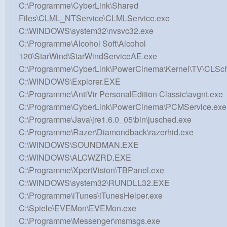
C:\Programme\CyberLink\Shared
Files\CLML_NTService\CLMLService.exe
C:\WINDOWS\system32\nvsvc32.exe
C:\Programme\Alcohol Soft\Alcohol
120\StarWind\StarWindServiceAE.exe
C:\Programme\CyberLink\PowerCinema\Kernel\TV\CLSc
C:\WINDOWS\Explorer.EXE
C:\Programme\AntiVir PersonalEdition Classic\avgnt.exe
C:\Programme\CyberLink\PowerCinema\PCMService.exe
C:\Programme\Java\jre1.6.0_05\bin\jusched.exe
C:\Programme\Razer\Diamondback\razerhid.exe
C:\WINDOWS\SOUNDMAN.EXE
C:\WINDOWS\ALCWZRD.EXE
C:\Programme\XpertVision\TBPanel.exe
C:\WINDOWS\system32\RUNDLL32.EXE
C:\Programme\iTunes\iTunesHelper.exe
C:\Spiele\EVEMon\EVEMon.exe
C:\Programme\Messenger\msmsgs.exe