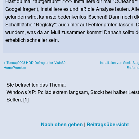
Hast du mal "aufgeräumt"???? Installiere dir mal "CCleaner" 
Googel fragen), installiere es und laß die Analyse laufen. Al
gefunden wird, kannste bedenkenlos löschen!! Dann noch di
Schaltfläche "Registry": auch hier auf Fehler prüfen lassen. D
wundern, was da an Müll zusammen kommt! Danach sollte d
erheblich schneller sein.
« Tuneup2008 HDD Defrag unter Vista32
Installation von Sonic St
HomePremium
Entfern
Sie betrachten das Thema:
Windows XP: Pc läd extrem langsam, Stockt bei halber Leist
Seiten: [
1
]
Nach oben gehen
|
Beitragsübersicht