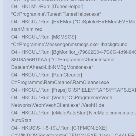
O4 - HKLM\..\Run: [iTunesHelper]
"C:\Programme\iTunes\iTunesHelper.exe"
O4 - HKCU\..\Run: [EVEMon] "C:\Spiele\EVEMon\EVEMon
startMinimized
O4 - HKCU\..\Run: [MSMSGS]
"C:\Programme\Messenger\msmsgs.exe" /background
O4 - HKCU\..\Run: [BgMonitor_{79662E04-7C6C-4d9f-84
88D8A56B10AA}] "C:\Programme\Gemeinsame
Dateien\Ahead\Lib\NMBgMonitor.exe"
O4 - HKCU\..\Run: [RamCleaner]
C:\Programme\RamCleaner\RamCleaner.exe
O4 - HKCU\..\Run: [Fraps] C:\SPIELE\FRAPS\FRAPS.EX
O4 - HKCU\..\Run: [Veoh] "C:\Programme\Veoh
Networks\Veoh\VeohClient.exe" /VeohHide
O4 - HKCU\..\Run: [eMuleAutoStart] N:\eMule.com\emule.
AutoStart
O4 - HKUS\S-1-5-19\..\Run: [CTFMON.EXE]
C:\WINDOWS\system32\CTFMON.EXE (User 'LOKALER