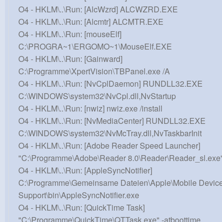
O4 - HKLM\..\Run: [AlcWzrd] ALCWZRD.EXE
O4 - HKLM\..\Run: [Alcmtr] ALCMTR.EXE
O4 - HKLM\..\Run: [mouseElf]
C:\PROGRA~1\ERGOMO~1\MouseElf.EXE
O4 - HKLM\..\Run: [Gainward]
C:\Programme\XpertVision\TBPanel.exe /A
O4 - HKLM\..\Run: [NvCplDaemon] RUNDLL32.EXE
C:\WINDOWS\system32\NvCpl.dll,NvStartup
O4 - HKLM\..\Run: [nwiz] nwiz.exe /install
O4 - HKLM\..\Run: [NvMediaCenter] RUNDLL32.EXE
C:\WINDOWS\system32\NvMcTray.dll,NvTaskbarInit
O4 - HKLM\..\Run: [Adobe Reader Speed Launcher]
"C:\Programme\Adobe\Reader 8.0\Reader\Reader_sl.exe
O4 - HKLM\..\Run: [AppleSyncNotifier]
C:\Programme\Gemeinsame Dateien\Apple\Mobile Devic
Support\bin\AppleSyncNotifier.exe
O4 - HKLM\..\Run: [QuickTime Task]
"C:\Programme\QuickTime\QTTask.exe" -atboottime