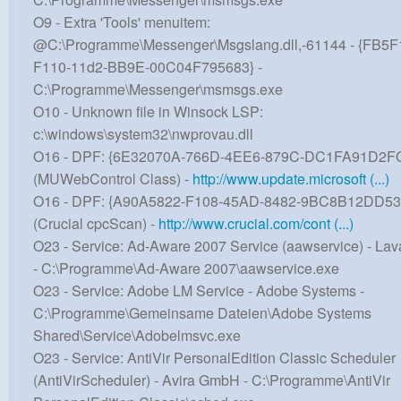
O9 - Extra 'Tools' menuitem:
@C:\Programme\Messenger\Msgslang.dll,-61144 - {FB5F
F110-11d2-BB9E-00C04F795683} -
C:\Programme\Messenger\msmsgs.exe
O10 - Unknown file in Winsock LSP:
c:\windows\system32\nwprovau.dll
O16 - DPF: {6E32070A-766D-4EE6-879C-DC1FA91D2F
(MUWebControl Class) -
http://www.update.microsoft (...)
O16 - DPF: {A90A5822-F108-45AD-8482-9BC8B12DD53
(Crucial cpcScan) -
http://www.crucial.com/cont (...)
O23 - Service: Ad-Aware 2007 Service (aawservice) - Lav
- C:\Programme\Ad-Aware 2007\aawservice.exe
O23 - Service: Adobe LM Service - Adobe Systems -
C:\Programme\Gemeinsame Dateien\Adobe Systems
Shared\Service\Adobelmsvc.exe
O23 - Service: AntiVir PersonalEdition Classic Scheduler
(AntiVirScheduler) - Avira GmbH - C:\Programme\AntiVir