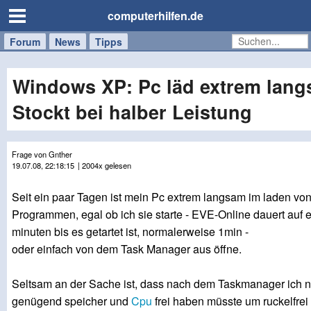
computerhilfen.de
Forum
Handy
Windows
Mac
News
Tipps
/
Tablet
Windows XP: Pc läd extrem lang
Stockt bei halber Leistung
Frage von Gnther
19.07.08, 22:18:15
| 2004x gelesen
Seit ein paar Tagen ist mein Pc extrem langsam im laden v
Programmen, egal ob ich sie starte - EVE-Online dauert auf 
minuten bis es getartet ist, normalerweise 1min -
oder einfach von dem Task Manager aus öffne.
Seltsam an der Sache ist, dass nach dem Taskmanager ich 
genügend speicher und
Cpu
frei haben müsste um ruckelfrei