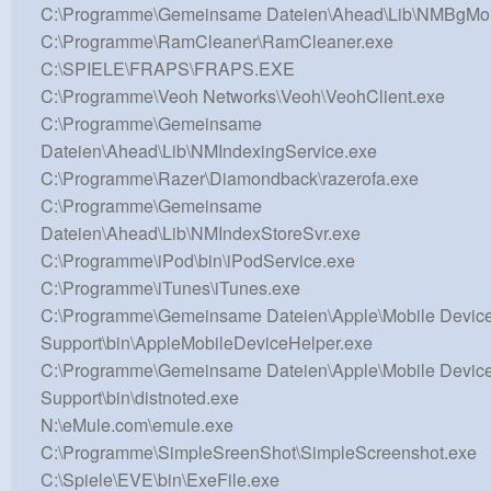
C:\Programme\Gemeinsame Dateien\Ahead\Lib\NMBgMon
C:\Programme\RamCleaner\RamCleaner.exe
C:\SPIELE\FRAPS\FRAPS.EXE
C:\Programme\Veoh Networks\Veoh\VeohClient.exe
C:\Programme\Gemeinsame
Dateien\Ahead\Lib\NMIndexingService.exe
C:\Programme\Razer\Diamondback\razerofa.exe
C:\Programme\Gemeinsame
Dateien\Ahead\Lib\NMIndexStoreSvr.exe
C:\Programme\iPod\bin\iPodService.exe
C:\Programme\iTunes\iTunes.exe
C:\Programme\Gemeinsame Dateien\Apple\Mobile Devic
Support\bin\AppleMobileDeviceHelper.exe
C:\Programme\Gemeinsame Dateien\Apple\Mobile Devic
Support\bin\distnoted.exe
N:\eMule.com\emule.exe
C:\Programme\SimpleSreenShot\SimpleScreenshot.exe
C:\Spiele\EVE\bin\ExeFile.exe