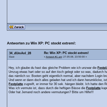
Antworten zu Win XP: PC stockt extrem!:
Re: Win XP: PC stockt extrem!
34_dUmAnI_28
Gast
«
Antwort #1 am
: 27.05.08, 23:50:00 »
Hey, ich glaube du hast das gleiche Problem wie ich unzwar die
Festpl
Umzug etwas hart oder so auf den tisch gelegt oder so was, dadurch h
das nämlich so: Booten geht eigentlich normal, aber nachdem Login br
Und wenn er dann doch alles geladen hat und ich dann herumklicke, ist
Festplatte
zugreift, er immer für 30 sek. hängen bleibt. Ich hatte den
Was ich vermute ist, dass durch die heftigen Bässe die
Festplatte
kapu
Oder hat Jemand noch andere vermutungen? Bitte um Hilfe!!!