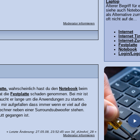
Laptop
Älterer Begriff fü
siehe auch Notebo
als Alternative zu
oft nicht auf de...
Moderator informieren
Internet
Internet T
Internet-Z
Festplatte
Notebook
Login/Log
atte.
wahrscheinlich hast du den
Notebook
beim
at die
Festplatte
schaden genommen. Bei mir ist
aucht er lange um die Anwendungen zu starten.
 mir aufgefallen dass immer wenn er viel auf die
 Rechner neben einer Surroundsubwoofer stehen.
tt gegangen ist.
«
Letzte Änderung: 27.05.08, 23:52:45 von 34_dUmAnI_28
»
Moderator informieren