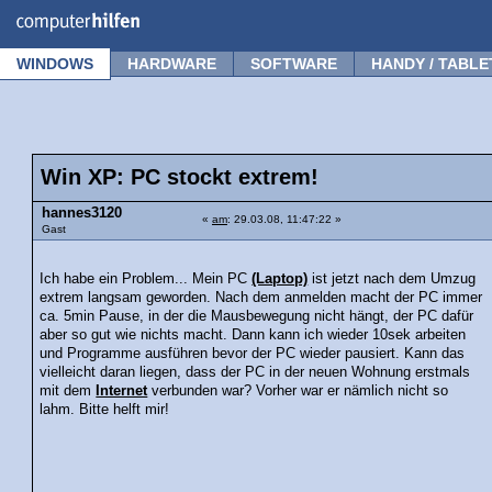
Forum
Tipps
News
Frage stellen
WINDOWS
HARDWARE
SOFTWARE
HANDY / TABLE
Win XP: PC stockt extrem!
hannes3120
«
am
: 29.03.08, 11:47:22 »
Gast
Ich habe ein Problem... Mein PC
(Laptop)
ist jetzt nach dem Umzug
extrem langsam geworden. Nach dem anmelden macht der PC immer
ca. 5min Pause, in der die Mausbewegung nicht hängt, der PC dafür
aber so gut wie nichts macht. Dann kann ich wieder 10sek arbeiten
und Programme ausführen bevor der PC wieder pausiert. Kann das
vielleicht daran liegen, dass der PC in der neuen Wohnung erstmals
mit dem
Internet
verbunden war? Vorher war er nämlich nicht so
lahm. Bitte helft mir!