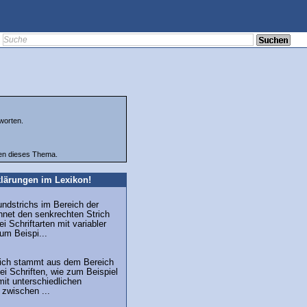
worten.
ten dieses Thema.
lärungen im Lexikon!
undstrichs im Bereich der
hnet den senkrechten Strich
i Schriftarten mit variabler
zum Beispi...
trich stammt aus dem Bereich
ei Schriften, wie zum Beispiel
mit unterschiedlichen
 zwischen ...