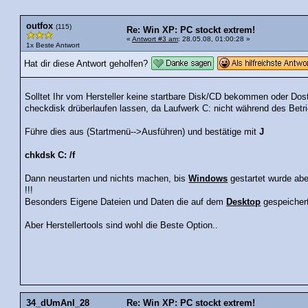
outfox
(115)
Re: Win XP: PC stockt extrem!
«
Antwort #3 am
: 28.05.08, 01:00:28 »
1x Beste Antwort
Hat dir diese Antwort geholfen?
Solltet Ihr vom Hersteller keine startbare Disk/CD bekommen oder Dost
checkdisk drüberlaufen lassen, da Laufwerk C: nicht während des Betri
Führe dies aus (Startmenü-->Ausführen) und bestätige mit
J
chkdsk C: /f
Dann neustarten und nichts machen, bis
Windows
gestartet wurde a
!!!
Besonders Eigene Dateien und Daten die auf dem
Desktop
gespeichert
Aber Herstellertools sind wohl die Beste Option..
34_dUmAnI_28
Re: Win XP: PC stockt extrem!