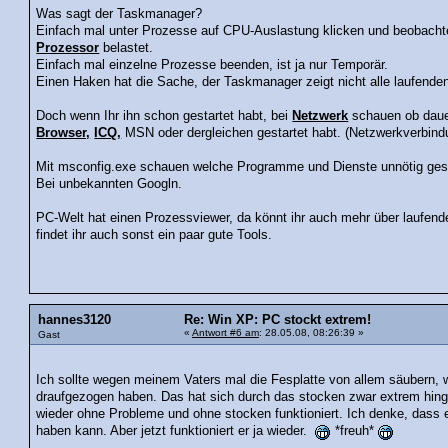
Was sagt der Taskmanager?
Einfach mal unter Prozesse auf CPU-Auslastung klicken und beobach
Prozessor
belastet.
Einfach mal einzelne Prozesse beenden, ist ja nur Temporär.
Einen Haken hat die Sache, der Taskmanager zeigt nicht alle laufende
Doch wenn Ihr ihn schon gestartet habt, bei
Netzwerk
schauen ob dauer
Browser,
ICQ,
MSN oder dergleichen gestartet habt. (Netzwerkverbind
Mit msconfig.exe schauen welche Programme und Dienste unnötig gest
Bei unbekannten Googln.
PC-Welt hat einen Prozessviewer, da könnt ihr auch mehr über laufen
findet ihr auch sonst ein paar gute Tools.
hannes3120
Re: Win XP: PC stockt extrem!
«
Antwort #6 am
: 28.05.08, 08:26:39 »
Gast
Ich sollte wegen meinem Vaters mal die Fesplatte von allem säubern, 
draufgezogen haben. Das hat sich durch das stocken zwar extrem hing
wieder ohne Probleme und ohne stocken funktioniert. Ich denke, dass e
haben kann. Aber jetzt funktioniert er ja wieder.
*freuh*