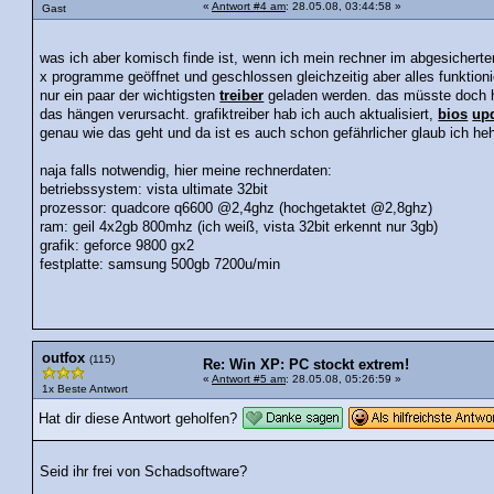
«
Antwort #4 am
: 28.05.08, 03:44:58 »
Gast
was ich aber komisch finde ist, wenn ich mein rechner im abgesichertem
x programme geöffnet und geschlossen gleichzeitig aber alles funktio
nur ein paar der wichtigsten
treiber
geladen werden. das müsste doch h
das hängen verursacht. grafiktreiber hab ich auch aktualisiert,
bios
up
genau wie das geht und da ist es auch schon gefährlicher glaub ich heh
naja falls notwendig, hier meine rechnerdaten:
betriebssystem: vista ultimate 32bit
prozessor: quadcore q6600 @2,4ghz (hochgetaktet @2,8ghz)
ram: geil 4x2gb 800mhz (ich weiß, vista 32bit erkennt nur 3gb)
grafik: geforce 9800 gx2
festplatte: samsung 500gb 7200u/min
outfox
(115)
Re: Win XP: PC stockt extrem!
«
Antwort #5 am
: 28.05.08, 05:26:59 »
1x Beste Antwort
Hat dir diese Antwort geholfen?
Seid ihr frei von Schadsoftware?