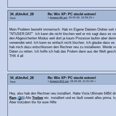
34_dUmAnI_28
Re: Win XP: PC stockt extrem!
«
Antwort #9 am
: 28.05.08, 18:58:25 »
Gast
Mein Problem besteht immernoch. Hab im Eigene Dateien Ordner seit n
"NTUSER.DAT". Ich kann die nicht löschen weil er mir sagt dass es v
den Abgesicherten Modus weil dort ja kaum Prozesse laufen aber den
verwendet wird. Ich kann es einfach nicht löschen. Ich glaube dass es
hab mich dazu entschlossen den Rechner neu zu installieren. Werde v
Daten zu retten. Ich hoffe ich hab das Prolem dann aus der Welt gescha
THX 4 all
34_dUmAnI_28
Re: Win XP: PC stockt extrem!
«
Antwort #10 am
: 28.05.08, 21:51:50 »
Gast
Hey, also hab den Rechner neu installiert. Habe Vista Ultimate 64Bit 
Ram
))) Alle
Treiber
etc. installiert und es läuft soweit alles prima. 
Aber trotzdem thx für eure Hilfe