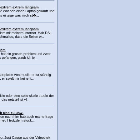
 extrem extrem langsam
 2 Wochen einen Laptop gekauft und
Das einzige was mich st�...
 extrem extrem langsam
lem mit meinem Internet. Hab DSL
hmal so, dass die Seiten w...
blem
r hat ein groses problem und zwar
s gefangen, glaub ich je...
bspielen von musik. er ist ständig
r spielt mir keine fi...
ele oder eine seite skolle stockt der
as netzteil ist vl...
ab und zu usw.
 von euch hier hab auch ma ne frage
h neu ! trotzdem stock...
ut Just Cause aus der Videothek