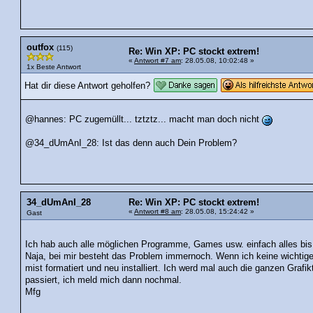
outfox
(115)
Re: Win XP: PC stockt extrem!
«
Antwort #7 am
: 28.05.08, 10:02:48 »
1x Beste Antwort
Hat dir diese Antwort geholfen?
@hannes: PC zugemüllt... tztztz... macht man doch nicht
@34_dUmAnI_28: Ist das denn auch Dein Problem?
34_dUmAnI_28
Re: Win XP: PC stockt extrem!
«
Antwort #8 am
: 28.05.08, 15:24:42 »
Gast
Ich hab auch alle möglichen Programme, Games usw. einfach alles bis au
Naja, bei mir besteht das Problem immernoch. Wenn ich keine wichtige
mist formatiert und neu installiert. Ich werd mal auch die ganzen Grafik
passiert, ich meld mich dann nochmal.
Mfg