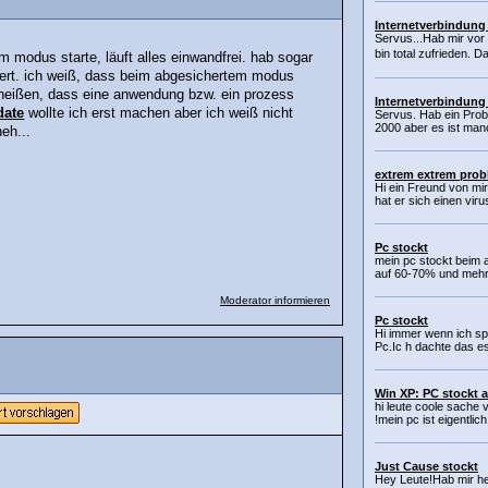
Internetverbindung
Servus...Hab mir vor
bin total zufrieden. 
 modus starte, läuft alles einwandfrei. hab sogar
niert. ich weiß, dass beim abgesichertem modus
eißen, dass eine anwendung bzw. ein prozess
Internetverbindung
date
wollte ich erst machen aber ich weiß nicht
Servus. Hab ein Prob
2000 aber es ist manc
eh...
extrem extrem pro
Hi ein Freund von mi
hat er sich einen viru
Pc stockt
mein pc stockt beim a
auf 60-70% und mehr. e
Moderator informieren
Pc stockt
Hi immer wenn ich spi
Pc.Ic h dachte das es d
Win XP: PC stockt 
hi leute coole sache
!mein pc ist eigentlic
Just Cause stockt
Hey Leute!Hab mir he