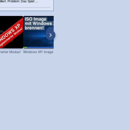
liert. Problem: Das Spiel ...
herter Modus!
Windows XP: Image brennen!
Win XP: Welches Servicepack ist
installiert?