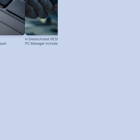
In Deutschland GESPERRT: Microsoft
 zum
PC Manager trotzdem installieren
! #windowstipps