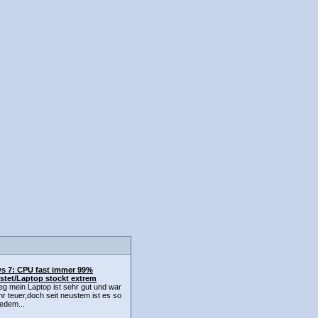
s 7: CPU fast immer 99%
stet/Laptop stockt extrem
g mein Laptop ist sehr gut und war
r teuer,doch seit neustem ist es so
jedem...