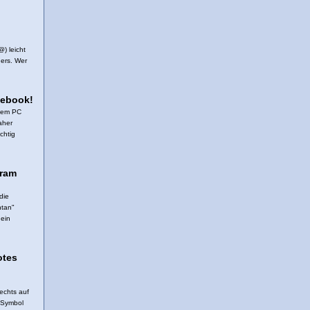
@) leicht
ers. Wer
cebook!
 dem PC
aher
chtig
gram
die
ntan"
 ein
otes
echts auf
-Symbol