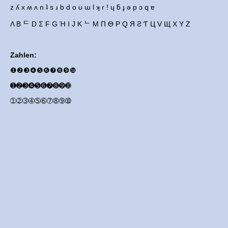
z ʎ x ʍ ʌ n ʇ s ɹ b d o u ɯ l ʞ ɾ ! ɥ ƃ ɟ ǝ p ɔ q ɐ
Λ B ᄃ D Σ F G Ή I J K ᄂ M П Ө P Q Я Ƨ Ƭ Ц V Щ X Y Z
Zahlen:
❶❷❸❹❺❻❼❽❾❿
➊➋➌➍➎➏➐➑➒➓
➀➁➂➃➄➅➆➇➈➉