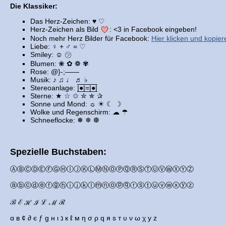
Die Klassiker:
Das Herz-Zeichen: ♥ ♡
Herz-Zeichen als Bild
: <3 in Facebook eingeben!
Noch mehr Herz Bilder für Facebook:
Hier klicken und kopier
Liebe: ♀ + ♂ = ♡
Smiley: ☺ ㋡
Blumen: ❀ ✿ ❁ ✾
Rose: @}-;——
Musik: ♪ ♫ ♩ ♬ ♭
Stereoanlage: |̲̅̅●̲̅̅|̲̅̅=̲̅̅|̲̅̅●̲̅̅|
Sterne: ★ ☆ ✩ ✮ ✯ ✰
Sonne und Mond: ☼ ☀ ☾ ☽
Wolke und Regenschirm: ☁ ☂
Schneeflocke: ❅ ❄ ❆
Spezielle Buchstaben:
ⒶⒷⒸⒹⒺⒻⒼⒽⒾⒿⓀⓁⓂⓃⓄⓅⓆⓇⓈⓉⓊⓋⓌⓍⓎⓏ
ⓐⓑⓒⓓⓔⓕⓖⓗⓘⓙⓚⓛⓜⓝⓞⓟⓠⓡⓢⓣⓤⓥⓦⓧⓨⓩ
ℬ ℰ ℋ ℐ ℒ ℳ ℛ
α в ¢ ∂ є ƒ g н ι נ к ℓ м η σ ρ q я ѕ т υ ν ω χ у z