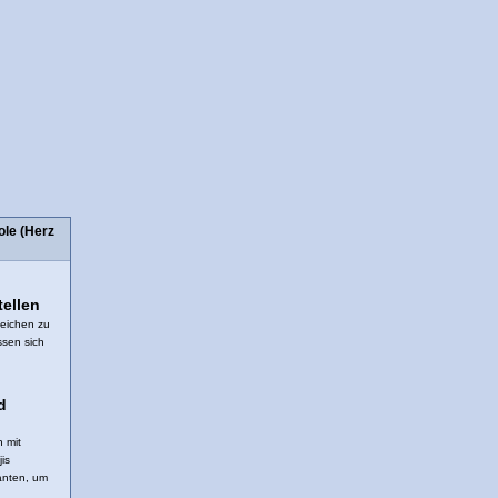
le (Herz
tellen
Zeichen zu
ssen sich
d
 mit
is
anten, um