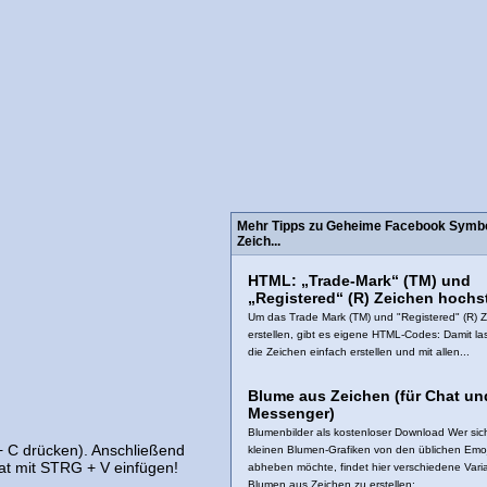
Mehr Tipps zu Geheime Facebook Symbo
Zeich...
HTML: „Trade-Mark“ (TM) und
„Registered“ (R) Zeichen hochs
Um das Trade Mark (TM) und "Registered" (R) 
erstellen, gibt es eigene HTML-Codes: Damit la
die Zeichen einfach erstellen und mit allen...
Blume aus Zeichen (für Chat un
Messenger)
Blumenbilder als kostenloser Download Wer sich
+ C drücken). Anschließend
kleinen Blumen-Grafiken von den üblichen Emoj
t mit STRG + V einfügen!
abheben möchte, findet hier verschiedene Vari
Blumen aus Zeichen zu erstellen:...