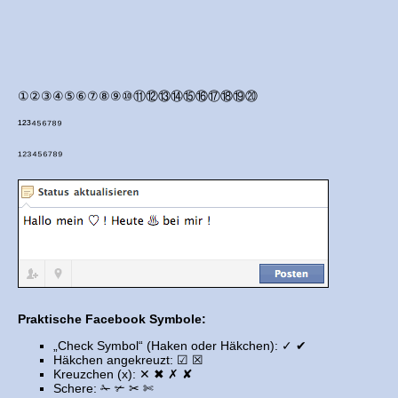
①②③④⑤⑥⑦⑧⑨⑩⑪⑫⑬⑭⑮⑯⑰⑱⑲⑳
¹²³⁴⁵⁶⁷⁸⁹
₁₂₃₄₅₆₇₈₉
Praktische Facebook Symbole:
„Check Symbol“ (Haken oder Häkchen): ✓ ✔
Häkchen angekreuzt: ☑ ☒
Kreuzchen (x): ✕ ✖ ✗ ✘
Schere: ✁ ✃ ✂ ✄