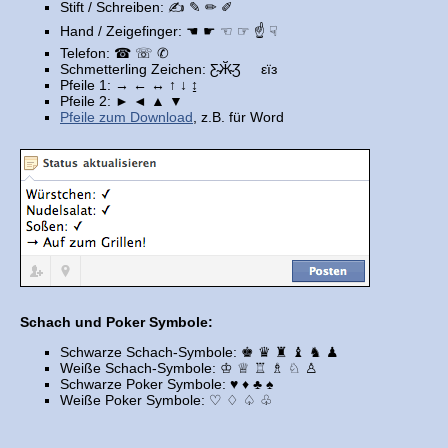
Stift / Schreiben: ✍ ✎ ✏ ✐
Hand / Zeigefinger: ☚ ☛ ☜ ☞ ☝ ☟
Telefon: ☎ ☏ ✆
Schmetterling Zeichen: Ƹ̴Ӂ̴Ʒ εїз
Pfeile 1: → ← ↔ ↑ ↓ ↨
Pfeile 2: ► ◄ ▲ ▼
Pfeile zum Download
, z.B. für Word
Schach und Poker Symbole:
Schwarze Schach-Symbole: ♚ ♛ ♜ ♝ ♞ ♟
Weiße Schach-Symbole: ♔ ♕ ♖ ♗ ♘ ♙
Schwarze Poker Symbole: ♥ ♦ ♣ ♠
Weiße Poker Symbole: ♡ ♢ ♤ ♧