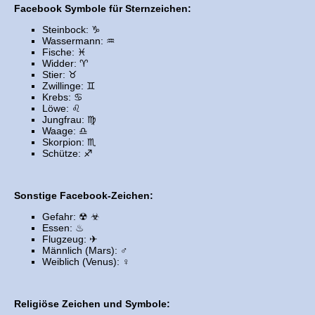
Facebook Symbole für Sternzeichen:
Steinbock: ♑
Wassermann: ♒
Fische: ♓
Widder: ♈
Stier: ♉
Zwillinge: ♊
Krebs: ♋
Löwe: ♌
Jungfrau: ♍
Waage: ♎
Skorpion: ♏
Schütze: ♐
Sonstige Facebook-Zeichen:
Gefahr: ☢ ☣
Essen: ♨
Flugzeug: ✈
Männlich (Mars): ♂
Weiblich (Venus): ♀
Religiöse Zeichen und Symbole: