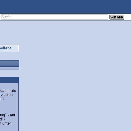
eliebt
bestimmte
 Zahlen
en.
ng" - auf
l")
n unter