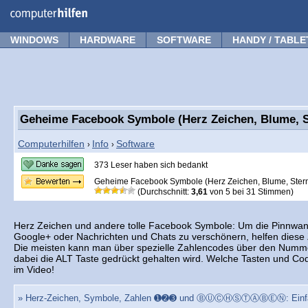
Forum
Tipps
News
Frage stellen
WINDOWS
HARDWARE
SOFTWARE
HANDY / TABLE
Geheime Facebook Symbole (Herz Zeichen, Blume, 
Computerhilfen
Info
Software
›
›
373 Leser haben sich bedankt
Geheime Facebook Symbole (Herz Zeichen, Blume, Ster
(Durchschnitt:
3,61
von
5
bei
31
Stimmen)
Herz Zeichen und andere tolle Facebook Symbole: Um die Pinnwa
Google+ oder Nachrichten und Chats zu verschönern, helfen diese 
Die meisten kann man über spezielle Zahlencodes über den Numm
dabei die ALT Taste gedrückt gehalten wird. Welche Tasten und Code
im Video!
» Herz-Zeichen, Symbole, Zahlen ➊➋➌ und ⒷⓊⒸⒽⓈⓉⒶⒷⒺⓃ: Einfa