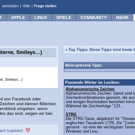
anmelden
|
Hilfe
|
Frage stellen
T
APPLE
LINUX
SPIELE
COMMUNITY
MEHR
»
Top Tipps: Diese Tipps sind heute b
Sterne, Smileys…)
Meist gelesene Tipps:
ne, Smileys…)
Passende Wörter im Lexikon:
Alphanumerische Zeichen
Alphanumerische Zeichen: Damit sind 
Zeichenkombinationen gemeint, die aus
nd von Facebook oder
und einigen Buchstaben bestehen könn
Zeichen und kleinen Bildchen.
Während die Zeichenfolge "123...
ernblock eingeben, wenn
s das sind, zeigen wir hier
STRG
Die STRG-Taste, abgekürzt für "Steueru
englischen Tastaturen CTRL (für "Contro
genannt - ist eine der wichtigsten Taste
ch kopieren!
Windows und Linu...