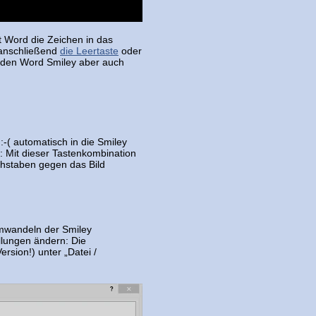
 Word die Zeichen in das
 anschließend
die Leertaste
oder
n den Word Smiley aber auch
:-( automatisch in die Smiley
 Mit dieser Tastenkombination
hstaben gegen das Bild
mwandeln der Smiley
llungen ändern: Die
rsion!) unter „Datei /