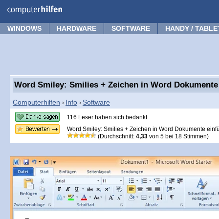
Forum
Tipps
News
Frage stellen
WINDOWS
HARDWARE
SOFTWARE
HANDY / TABLE
Word Smiley: Smilies + Zeichen in Word Dokumente
Computerhilfen
Info
Software
›
›
116 Leser haben sich bedankt
Word Smiley: Smilies + Zeichen in Word Dokumente einf
(Durchschnitt:
4,33
von
5
bei
18
Stimmen)