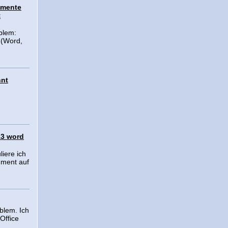
umente
t
blem:
 (Word,
nnt
13 word
iere ich
ument auf
blem. Ich
Office