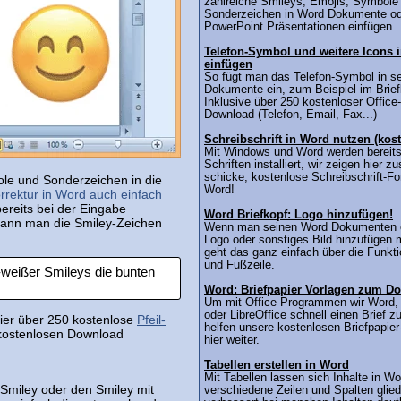
zahlreiche Smileys, Emojis, Symbole
Sonderzeichen in Word Dokumente o
PowerPoint Präsentationen einfügen.
Telefon-Symbol und weitere Icons 
einfügen
So fügt man das Telefon-Symbol in s
Dokumente ein, zum Beispiel im Brief
Inklusive über 250 kostenloser Offic
Download (Telefon, Email, Fax...)
Schreibschrift in Word nutzen (kost
Mit Windows und Word werden bereits
Schriften installiert, wir zeigen hier zu
schicke, kostenlose Schreibschrift-Fo
ole und Sonderzeichen in die
Word!
rrektur in Word auch einfach
reits bei der Eingabe
Word Briefkopf: Logo hinzufügen!
 kann man die Smiley-Zeichen
Wenn man seinen Word Dokumenten e
Logo oder sonstiges Bild hinzufügen 
geht das ganz einfach über die Funkti
und Fußzeile.
-weißer Smileys die bunten
Word: Briefpapier Vorlagen zum D
Um mit Office-Programmen wir Word,
oder LibreOffice schnell einen Brief z
er über 250 kostenlose
Pfeil-
helfen unsere kostenlosen Briefpapier
 kostenlosen Download
hier weiter.
Tabellen erstellen in Word
Mit Tabellen lassen sich Inhalte in Wo
 Smiley oder den Smiley mit
verschiedene Zeilen und Spalten glie