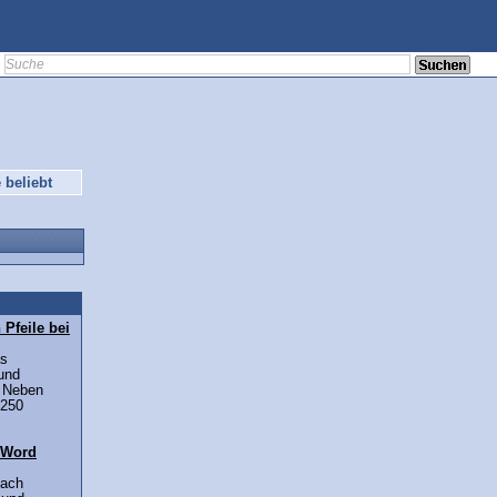
 beliebt
Pfeile bei
as
und
. Neben
 250
 Word
fach