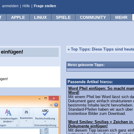
anmelden
|
Hilfe
|
Frage stellen
T
APPLE
LINUX
SPIELE
COMMUNITY
MEHR
»
Top Tipps: Diese Tipps sind heute
 einfügen!
Meist gelesene Tipps:
ügen!
Passende Artikel hierzu:
Word Pfeil einfügen: So macht man 
Word!
Mit einem Pfeil bei Word lässt sich d
Dokument ganz einfach strukturieren 
bestimmte Inhalte leicht hervorheben
Standard-Pfeilen haben wir auch über
kostenlose Bilder zum Download.
Word Smiley: Smilies + Zeichen in
Dokumente einfügen!
Mit diesem Tipp lassen sich ganz ein