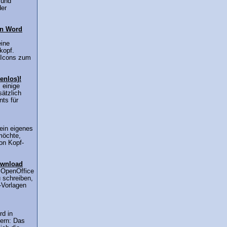
 und
der
in Word
eine
kopf.
e-Icons zum
enlos)!
 einige
sätzlich
nts für
in eigenes
möchte,
on Kopf-
ownload
 OpenOffice
u schreiben,
-Vorlagen
rd in
dern: Das