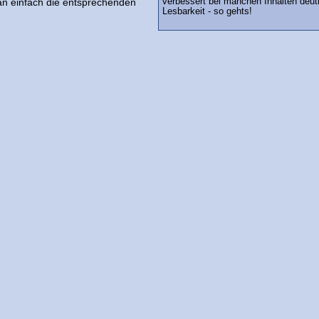
an einfach die entsprechenden
verbessert bei manchen Inhalten deutl
Lesbarkeit - so gehts!