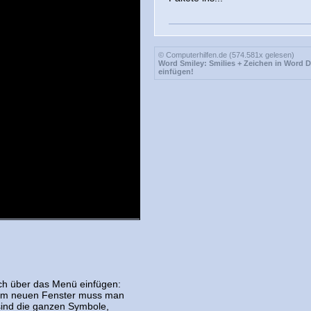
© Computerhilfen.de (574.581x gelesen)
Word Smiley: Smilies + Zeichen in Word
einfügen!
uch über das Menü einfügen:
 dem neuen Fenster muss man
 sind die ganzen Symbole,