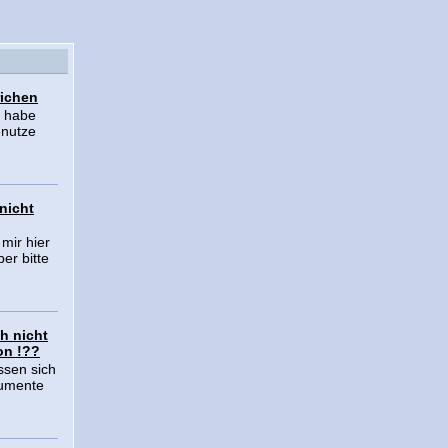
richen
h habe
enutze
nicht
mir hier
er bitte
h nicht
on !??
sen sich
kumente