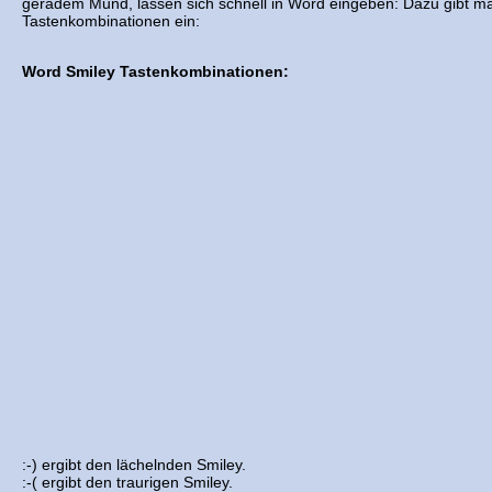
geradem Mund, lassen sich schnell in Word eingeben: Dazu gibt m
Tastenkombinationen ein:
Word Smiley Tastenkombinationen:
:-) ergibt den lächelnden Smiley.
:-( ergibt den traurigen Smiley.