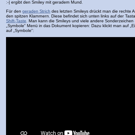
:-| ergibt den Smiley mit geradem Mund.
Für den
geraden Strich
des letzten Smileys drückt man die rechte A
den spitzen Klammern. Diese befindet sich unten links auf der Tast
Shift-Taste
. Man kann die Smileys und viele andere Sonderzeichen 
„Symbole“ Menü in das Dokument kopieren: Dazu klickt man auf „E
auf „Symbole“: