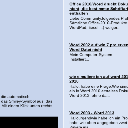
Office 2010/Word druckt Dok
nicht, die bestimmte Schriftar
enthalten
Liebe Community,folgendes Pro
Sämtliche Office-2010-Produkte
WordPad, Excel ...) weiger...
Word 2002 auf win 7 pro erke
Word-Datei nicht
Mein Computer-System:
Installiert...
wie simuliere ich auf word 20
2010
Hallo, habe eine Frage:Wie simul
ein in Word 2010 erstelltes Dok
Word 2013, ohne da...
 die automatisch
n das Smiley-Symbol aus, das
 Mit einem Klick unten rechts
Word 2003 - Word 2013
Hallo,irgendwie habe ich ein Pro
habe wie oben angegeben zwei 
Pakete ins...