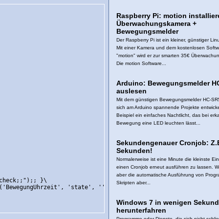
Raspberry Pi: motion installier
Überwachungskamera +
Bewegungsmelder
Der Raspberry Pi ist ein kleiner, günstiger Li
Mit einer Kamera und dem kostenlosen Softw
"motion" wird er zur smarten 35€ Überwachu
Die motion Software...
Arduino: Bewegungsmelder H
auslesen
Mit dem günstigen Bewegungsmelder HC-SR
sich am Arduino spannende Projekte entwick
Beispiel ein einfaches Nachtlicht, das bei erk
Bewegung eine LED leuchten lässt...
Sekundengenauer Cronjob: Z.B
Sekunden!
Normalerweise ist eine Minute die kleinste Ei
einen Cronjob erneut ausführen zu lassen.
aber die automatische Ausführung von Prog
heck;;");; }\

Skripten aber...
('BewegungUhrzeit', 'state', '') < (time() - 60)) { fhem(\"set L
Windows 7 in wenigen Sekun
herunterfahren
Programme oder Dienste, die sich nicht schli