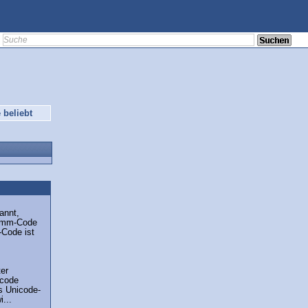
 beliebt
annt,
ramm-Code
-Code ist
ter
ncode
s Unicode-
...