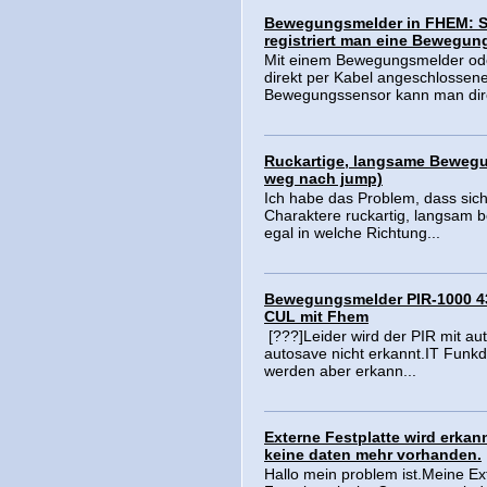
Bewegungsmelder in FHEM: 
registriert man eine Bewegun
Mit einem Bewegungsmelder od
direkt per Kabel angeschlossen
Bewegungssensor kann man dire
Ruckartige, langsame Bewegu
weg nach jump)
Ich habe das Problem, dass sic
Charaktere ruckartig, langsam 
egal in welche Richtung...
Bewegungsmelder PIR-1000 4
CUL mit Fhem
[???]Leider wird der PIR mit au
autosave nicht erkannt.IT Funk
werden aber erkann...
Externe Festplatte wird erkan
keine daten mehr vorhanden.
Hallo mein problem ist.Meine Ex