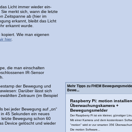
das Licht immer wieder ein-
Sie merkt sich, wann die letzte
en Zeitspanne ab (hier im
gung erkannt, bleibt das Licht
ehr erkannt wurde.
i kopiert. Wie man eigenen
ir hier
.
pe, die man einschalten
eschlossenen IR-Sensor
h.
imestamp der Bewegung und
Mehr Tipps zu FHEM Bewegungsmelder:
Bewe...
wiesen: Darüber lässt sich
gewählten Zeitraum (im Beispiel
Raspberry Pi: motion installier
Überwachungskamera +
s bei jeder Bewegung auf „on“
Bewegungsmelder
d in 45 Sekunden ein neues
Der Raspberry Pi ist ein kleiner, günstiger Li
e letzte Bewegung schon 60
Mit einer Kamera und dem kostenlosen Softw
as Device gelöscht und wieder
"motion" wird er zur smarten 35€ Überwachu
Die motion Software...