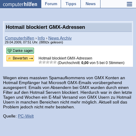
Forum
Tipps
News
Hotmail blockiert GMX-Adressen
Computerhilfen
Info
News Archiv
›
›
29.04.2009, 07:51 Uhr. (8892x gelesen)
Hotmail blockiert GMX-Adressen
(Durchschnitt:
0,00
von
5
bei
0
Stimmen)
Wegen eines massiven Spamaufkommens von GMX Konten an
Hotmail Empfänger hat Microsoft GMX-Emails vorübergehend
ausgesperrt: Emails von Absendern bei GMX wurden durch einen
Filter auf den Hotmail Servern blockiert. Hierdurch war in den letzte
Tagen und Wochen ein E-Mail Versand von GMX Usern zu Hotmail
Usern in manchen Bereichen nicht mehr möglich. Aktuell soll das
Problem jedoch nicht mehr bestehen.
Quelle:
PC-Welt