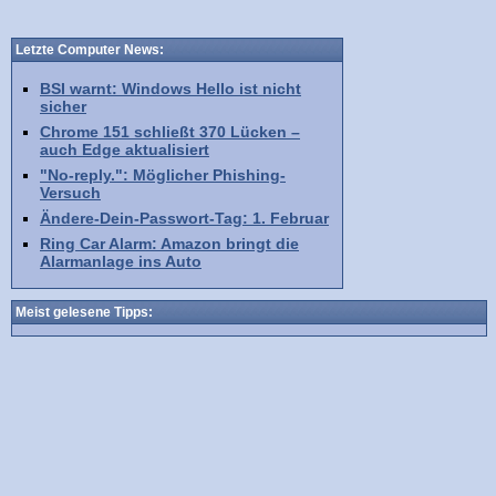
Letzte Computer News:
BSI warnt: Windows Hello ist nicht
sicher
Chrome 151 schließt 370 Lücken –
auch Edge aktualisiert
"No-reply.": Möglicher Phishing-
Versuch
Ändere-Dein-Passwort-Tag: 1. Februar
Ring Car Alarm: Amazon bringt die
Alarmanlage ins Auto
Meist gelesene Tipps: