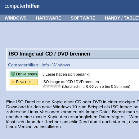
Forum
Tipps
News
Frage stellen
WINDOWS
HARDWARE
SOFTWARE
HANDY / TABLE
ISO Image auf CD / DVD brennen
Computerhilfen
Info
Windows
›
›
5 Leser haben sich bedankt
ISO Image auf CD / DVD brennen
(Durchschnitt:
0,00
von
5
bei
0
Stimmen)
Eine ISO Datei ist eine Kopie einer CD oder DVD in einer einzigen D
Download für das neue Windows 10 zum Beispiel als ISO Image bere
zahlreiche Linux-Versionen kommen als Image Datei. Brennt man s
nachher eine exakte Kopie des ursprünglichen Datenträgers – Wenn
lässt sich dann der Rechner anschließend damit auch starten, et
Linux Version zu installieren.