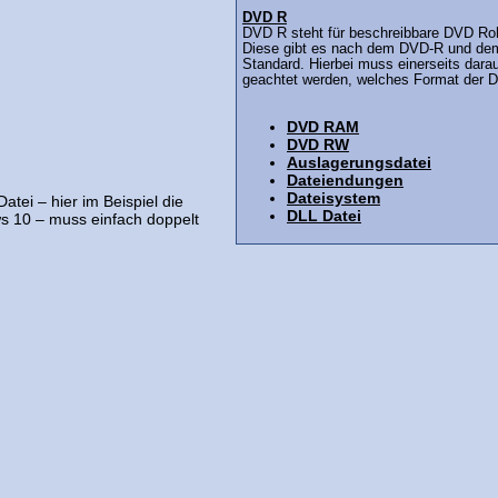
DVD R
DVD R steht für beschreibbare DVD Roh
Diese gibt es nach dem DVD-R und d
Standard. Hierbei muss einerseits dara
geachtet werden, welches Format der D.
DVD RAM
DVD RW
Auslagerungsdatei
Dateiendungen
Dateisystem
tei – hier im Beispiel die
DLL Datei
ws 10 – muss einfach doppelt