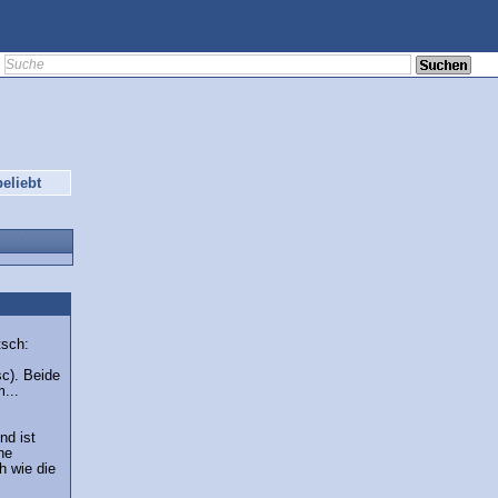
eliebt
tsch:
c). Beide
...
nd ist
ne
h wie die