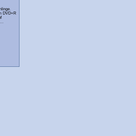
linge.
em DVD+R
uf
..