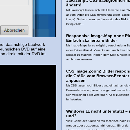
Javascript: CSS background-im
ändern!
Mit Javascript lassen sich alle Elemente einer 
ändern: Auch die CSS Hintergrundbilder (backg
image). So kann man per Javascript das Bild ä
Beispiel als...
Responsive Image-Map ohne Pl
Einfach skalierbare Bilder
d, das richtige Laufwerk
Mit Image-Maps ist es möglich, verschiedene B
prünglichen DVD auf eine
eines Bildes (Punkt, Vierecke und auch freie E
nn direkt mit der DVD im
klickbar zu machen: Neben dem Klick funktioni
auch onmouseover...
CSS Image Zoom: Bilder respon
die Größe vom Browser-Fenster
anpassen
Mit CSS lassen sich Bilder ganz einfach an die
Browserfenster anpassen - sogar automatisch,
sich verkleinert oder vergrößert. Aber zusätzlich
funktioniert...
Windows 11 nicht unterstützt – 
und?
Viele Computer funktionieren technisch noch ei
werden aber trotzdem zu früh ersetzt. Einer de