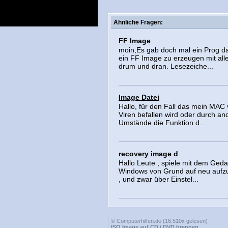
Ähnliche Fragen:
FF Image
moin,Es gab doch mal ein Prog d
ein FF Image zu erzeugen mit al
drum und dran. Lesezeiche...
Image Datei
Hallo, für den Fall das mein MAC
Viren befallen wird oder durch an
Umstände die Funktion d...
recovery image d
Hallo Leute , spiele mit dem Ged
Windows von Grund auf neu aufz
, und zwar über Einstel...
© Computerhilfen.de (16.510x gelesen)
ISO Image auf CD / DVD brennen