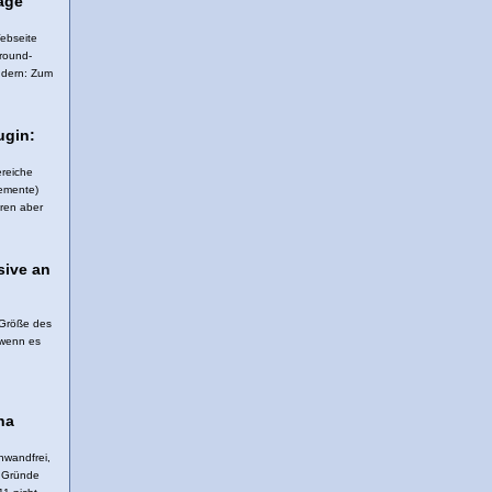
age
Webseite
round-
ndern: Zum
ugin:
ereiche
lemente)
eren aber
sive an
 Größe des
 wenn es
na
nwandfrei,
r Gründe