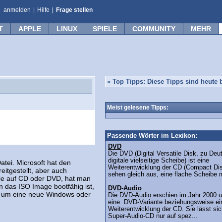
anmelden
|
Hilfe
|
Frage stellen
T
APPLE
LINUX
SPIELE
COMMUNITY
MEHR
»
Top Tipps: Diese Tipps sind heute b
Meist gelesene Tipps:
Passende Wörter im Lexikon:
DVD
Die DVD (Digital Versatile Disk, zu Deu
digitale vielseitige Scheibe) ist eine
atei. Microsoft hat den
Weiterentwicklung der CD (Compact Dis
itgestellt, aber auch
sehen gleich aus, eine flache Scheibe m
ie auf CD oder DVD, hat man
 das ISO Image bootfähig ist,
DVD-Audio
wa um eine neue Windows oder
Die DVD-Audio erschien im Jahr 2000 u
eine DVD-Variante beziehungsweise ei
Weiterentwicklung der CD. Sie lässt sic
Super-Audio-CD nur auf spez...