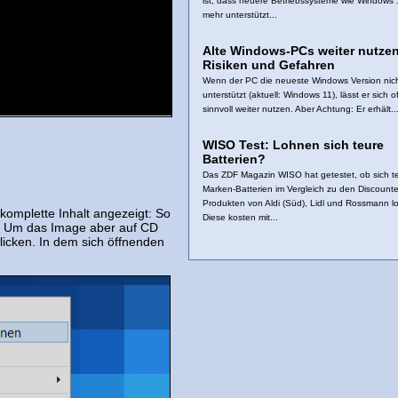
ist, dass neuere Betriebssysteme wie Windows 
mehr unterstützt...
Alte Windows-PCs weiter nutzen
Risiken und Gefahren
Wenn der PC die neueste Windows Version nic
unterstützt (aktuell: Windows 11), lässt er sich o
sinnvoll weiter nutzen. Aber Achtung: Er erhält..
WISO Test: Lohnen sich teure
Batterien?
Das ZDF Magazin WISO hat getestet, ob sich t
Marken-Batterien im Vergleich zu den Discounte
Produkten von Aldi (Süd), Lidl und Rossmann l
komplette Inhalt angezeigt: So
Diese kosten mit...
l. Um das Image aber auf CD
icken. In dem sich öffnenden