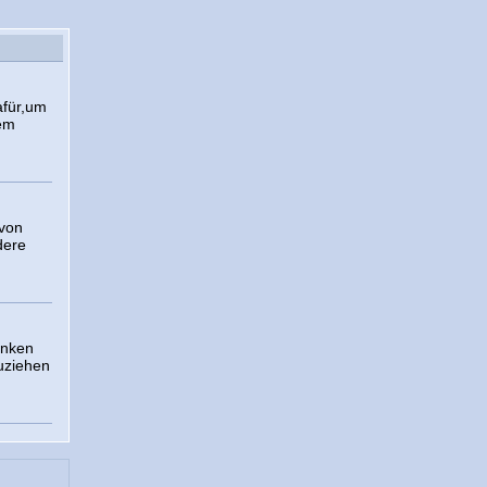
afür,um
lem
 von
dere
anken
uziehen