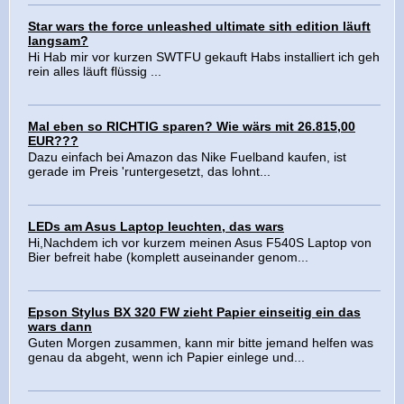
Star wars the force unleashed ultimate sith edition läuft
langsam?
Hi Hab mir vor kurzen SWTFU gekauft Habs installiert ich geh
rein alles läuft flüssig ...
Mal eben so RICHTIG sparen? Wie wärs mit 26.815,00
EUR???
Dazu einfach bei Amazon das Nike Fuelband kaufen, ist
gerade im Preis 'runtergesetzt, das lohnt...
LEDs am Asus Laptop leuchten, das wars
Hi,Nachdem ich vor kurzem meinen Asus F540S Laptop von
Bier befreit habe (komplett auseinander genom...
Epson Stylus BX 320 FW zieht Papier einseitig ein das
wars dann
Guten Morgen zusammen, kann mir bitte jemand helfen was
genau da abgeht, wenn ich Papier einlege und...