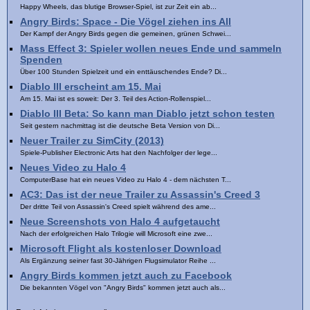
Happy Wheels, das blutige Browser-Spiel, ist zur Zeit ein ab...
Angry Birds: Space - Die Vögel ziehen ins All
Der Kampf der Angry Birds gegen die gemeinen, grünen Schwei...
Mass Effect 3: Spieler wollen neues Ende und sammeln
Spenden
Über 100 Stunden Spielzeit und ein enttäuschendes Ende? Di...
Diablo III erscheint am 15. Mai
Am 15. Mai ist es soweit: Der 3. Teil des Action-Rollenspiel...
Diablo III Beta: So kann man Diablo jetzt schon testen
Seit gestern nachmittag ist die deutsche Beta Version von Di...
Neuer Trailer zu SimCity (2013)
Spiele-Publisher Electronic Arts hat den Nachfolger der lege...
Neues Video zu Halo 4
ComputerBase hat ein neues Video zu Halo 4 - dem nächsten T...
AC3: Das ist der neue Trailer zu Assassin's Creed 3
Der dritte Teil von Assassin's Creed spielt während des ame...
Neue Screenshots von Halo 4 aufgetaucht
Nach der erfolgreichen Halo Trilogie will Microsoft eine zwe...
Microsoft Flight als kostenloser Download
Als Ergänzung seiner fast 30-Jährigen Flugsimulator Reihe ...
Angry Birds kommen jetzt auch zu Facebook
Die bekannten Vögel von "Angry Birds" kommen jetzt auch als...