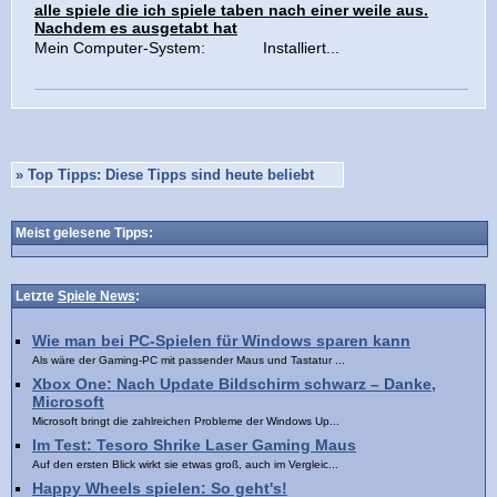
alle spiele die ich spiele taben nach einer weile aus.
Nachdem es ausgetabt hat
Mein Computer-System: Installiert...
»
Top Tipps: Diese Tipps sind heute beliebt
Meist gelesene Tipps:
Letzte
Spiele News
:
Wie man bei PC-Spielen für Windows sparen kann
Als wäre der Gaming-PC mit passender Maus und Tastatur ...
Xbox One: Nach Update Bildschirm schwarz – Danke,
Microsoft
Microsoft bringt die zahlreichen Probleme der Windows Up...
Im Test: Tesoro Shrike Laser Gaming Maus
Auf den ersten Blick wirkt sie etwas groß, auch im Vergleic...
Happy Wheels spielen: So geht's!