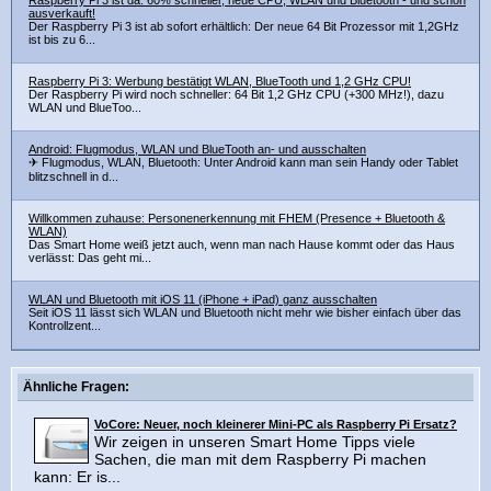
Raspberry Pi 3 ist da: 60% schneller, neue CPU, WLAN und Bluetooth - und schon
ausverkauft!
Der Raspberry Pi 3 ist ab sofort erhältlich: Der neue 64 Bit Prozessor mit 1,2GHz
ist bis zu 6...
Raspberry Pi 3: Werbung bestätigt WLAN, BlueTooth und 1,2 GHz CPU!
Der Raspberry Pi wird noch schneller: 64 Bit 1,2 GHz CPU (+300 MHz!), dazu
WLAN und BlueToo...
Android: Flugmodus, WLAN und BlueTooth an- und ausschalten
✈ Flugmodus, WLAN, Bluetooth: Unter Android kann man sein Handy oder Tablet
blitzschnell in d...
Willkommen zuhause: Personenerkennung mit FHEM (Presence + Bluetooth &
WLAN)
Das Smart Home weiß jetzt auch, wenn man nach Hause kommt oder das Haus
verlässt: Das geht mi...
WLAN und Bluetooth mit iOS 11 (iPhone + iPad) ganz ausschalten
Seit iOS 11 lässt sich WLAN und Bluetooth nicht mehr wie bisher einfach über das
Kontrollzent...
Ähnliche Fragen:
VoCore: Neuer, noch kleinerer Mini-PC als Raspberry Pi Ersatz?
Wir zeigen in unseren Smart Home Tipps viele
Sachen, die man mit dem Raspberry Pi machen
kann: Er is...