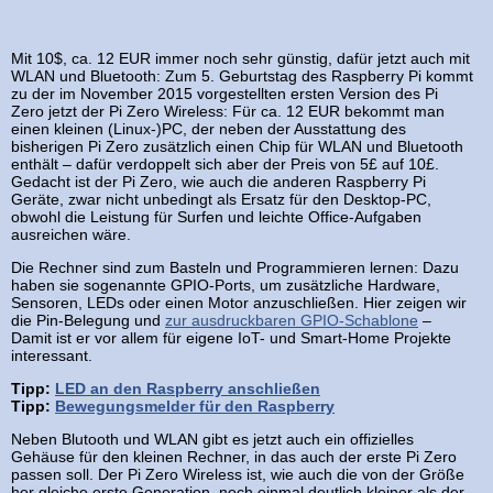
Mit 10$, ca. 12 EUR immer noch sehr günstig, dafür jetzt auch mit
WLAN und Bluetooth: Zum 5. Geburtstag des Raspberry Pi kommt
zu der im November 2015 vorgestellten ersten Version des Pi
Zero jetzt der Pi Zero Wireless: Für ca. 12 EUR bekommt man
einen kleinen (Linux-)PC, der neben der Ausstattung des
bisherigen Pi Zero zusätzlich einen Chip für WLAN und Bluetooth
enthält – dafür verdoppelt sich aber der Preis von 5£ auf 10£.
Gedacht ist der Pi Zero, wie auch die anderen Raspberry Pi
Geräte, zwar nicht unbedingt als Ersatz für den Desktop-PC,
obwohl die Leistung für Surfen und leichte Office-Aufgaben
ausreichen wäre.
Die Rechner sind zum Basteln und Programmieren lernen: Dazu
haben sie sogenannte GPIO-Ports, um zusätzliche Hardware,
Sensoren, LEDs oder einen Motor anzuschließen. Hier zeigen wir
die Pin-Belegung und
zur ausdruckbaren GPIO-Schablone
–
Damit ist er vor allem für eigene IoT- und Smart-Home Projekte
interessant.
Tipp:
LED an den Raspberry anschließen
Tipp:
Bewegungsmelder für den Raspberry
Neben Blutooth und WLAN gibt es jetzt auch ein offizielles
Gehäuse für den kleinen Rechner, in das auch der erste Pi Zero
passen soll. Der Pi Zero Wireless ist, wie auch die von der Größe
her gleiche erste Generation, noch einmal deutlich kleiner als der