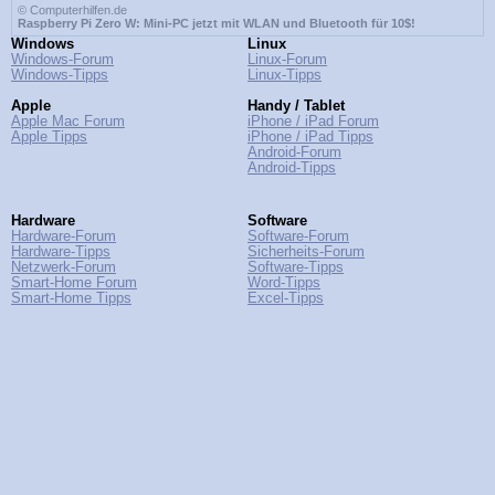
© Computerhilfen.de
Raspberry Pi Zero W: Mini-PC jetzt mit WLAN und Bluetooth für 10$!
Windows
Linux
Windows-Forum
Linux-Forum
Windows-Tipps
Linux-Tipps
Apple
Handy / Tablet
Apple Mac Forum
iPhone / iPad Forum
Apple Tipps
iPhone / iPad Tipps
Android-Forum
Android-Tipps
Hardware
Software
Hardware-Forum
Software-Forum
Hardware-Tipps
Sicherheits-Forum
Netzwerk-Forum
Software-Tipps
Smart-Home Forum
Word-Tipps
Smart-Home Tipps
Excel-Tipps