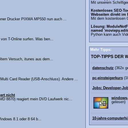
Mit unserem Schriftgen
Kostenloses SEO-Too
Webseiten direkt im
Mit dem kostenlosen 
ener Drucker PIXMA MP550 nun auch ...
Lösung: ModuleNotF
named 'moviepy.edit
Python kann auch Vid
 von T-Online surfen. Was ben...
Mehr Tipps:
TOP-TIPPS DER
oltem Versuch, itunes aus dem...
datenschutz
(362x g
pc-einsteigerkurs
(1
Multi Card Reader (USB-Anschluss). Andere ...
Jobs: Developer-Jo
rt nicht
windows-
D 8870) reagiert mein DVD Laufwerk nic...
gelesen)
10-jahre-computerhi
indows 8.1 oder 8 64 b...