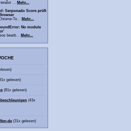
erator ...
Mehr...
l: Serponado Score prüft
 Browser
Chrome-To...
Mehr...
oundError: No module
or'
eos bearb...
Mehr...
 WOCHE
elesen)
81x gelesen)
bs
(81x gelesen)
beschleunigen
(43x
lfen-de
(31x gelesen)