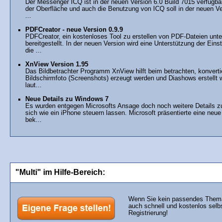
Der Messenger ICQ ist in der neuen Version 6.0 Build 7015 verfügba
der Oberfläche und auch die Benutzung von ICQ soll in der neuen Ve
...
PDFCreator - neue Version 0.9.9
PDFCreator, ein kostenloses Tool zu erstellen von PDF-Dateien unter
bereitgestellt. In der neuen Version wird eine Unterstützung der Ein
die ...
XnView Version 1.95
Das Bildbetrachter Programm XnView hilft beim betrachten, konvert
Bildschirmfoto (Screenshots) erzeugt werden und Diashows erstellt
laut...
Neue Details zu Windows 7
Es wurden entgegen Microsofts Ansage doch noch weitere Details zu
sich wie ein iPhone steuern lassen. Microsoft präsentierte eine neu
bek...
"Multi" im Hilfe-Bereich:
Wenn Sie kein passendes Thema 
auch schnell und kostenlos selb
Registrierung!