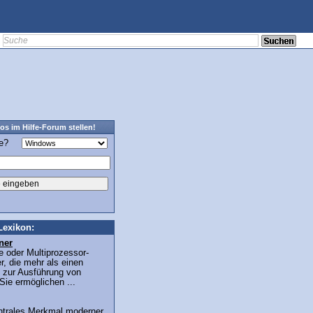
os im Hilfe-Forum stellen!
ge?
Lexikon:
ner
 oder Multiprozessor-
, die mehr als einen
 zur Ausführung von
ie ermöglichen ...
zentrales Merkmal moderner