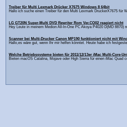
Treiber für Multi Lexmark Drücker X7675 Windows 8 64bit
Hallo ich suche einen Treiber für den Multi Lexmark DruckerX7675 für W
LG GT20N Super-Multi DVD Rewriter Rom Ver.CQ02 reagiert nicht
Hey Leute in meinem Medion All-In-One PC Akoya P4020 D(MD 8870) re
Scanner bei Multi-Drucker Canon MP190 funktioniert nicht mit Wi
Hallo,es wäre gut, wenn Ihr mir helfen könntet. Heute habe ich festgestel
Welche Betriebssysteme bieten für 2011/12/13er iMac Multi-Core-Un
Bieten macOS Catalina, Mojave oder High Sierra für einen iMac Quad co