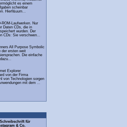
ermöglicht es einem
fgaben scheinbar
en. Hierf&uum...
CD-ROM-Laufwerken. Nur
er Daten CDs, die in
speichert wurden. Der
ion CDs: Sie verschwen...
nners All Purpose Symbolic
e der ersten weit
iersprachen. Die einfache
dazu...
rnet Explorer
ard von der Firma
ahl von Technologien sorgen
Anwendungen mit dem ...
chreibschrift für
nstagram & Co.