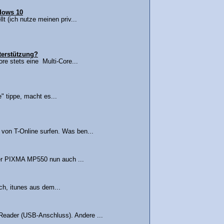
ndows 10
lt (ich nutze meinen priv...
terstützung?
re stets eine Multi-Core...
" tippe, macht es...
 von T-Online surfen. Was ben...
er PIXMA MP550 nun auch ...
ch, itunes aus dem...
Reader (USB-Anschluss). Andere ...