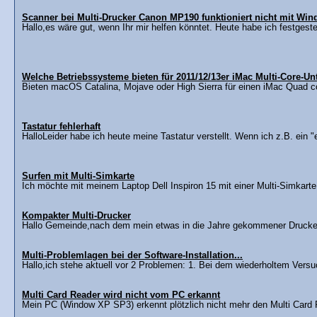
Scanner bei Multi-Drucker Canon MP190 funktioniert nicht mit Wi
Hallo,es wäre gut, wenn Ihr mir helfen könntet. Heute habe ich festgestel
Welche Betriebssysteme bieten für 2011/12/13er iMac Multi-Core-Un
Bieten macOS Catalina, Mojave oder High Sierra für einen iMac Quad co
Tastatur fehlerhaft
HalloLeider habe ich heute meine Tastatur verstellt. Wenn ich z.B. ein "e
Surfen mit Multi-Simkarte
Ich möchte mit meinem Laptop Dell Inspiron 15 mit einer Multi-Simkarte
Kompakter Multi-Drucker
Hallo Gemeinde,nach dem mein etwas in die Jahre gekommener Druck
Multi-Problemlagen bei der Software-Installation...
Hallo,ich stehe aktuell vor 2 Problemen: 1. Bei dem wiederholtem Versu
Multi Card Reader wird nicht vom PC erkannt
Mein PC (Window XP SP3) erkennt plötzlich nicht mehr den Multi Card 