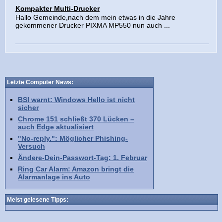
Kompakter Multi-Drucker
Hallo Gemeinde,nach dem mein etwas in die Jahre
gekommener Drucker PIXMA MP550 nun auch ...
Letzte Computer News:
BSI warnt: Windows Hello ist nicht
sicher
Chrome 151 schließt 370 Lücken –
auch Edge aktualisiert
"No-reply.": Möglicher Phishing-
Versuch
Ändere-Dein-Passwort-Tag: 1. Februar
Ring Car Alarm: Amazon bringt die
Alarmanlage ins Auto
Meist gelesene Tipps: