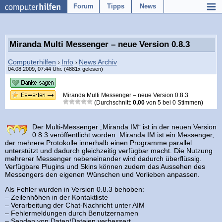
Forum
Tipps
News
Miranda Multi Messenger – neue Version 0.8.3
Computerhilfen
Info
News Archiv
›
›
04.08.2009, 07:44 Uhr. (4881x gelesen)
Miranda Multi Messenger – neue Version 0.8.3
(Durchschnitt:
0,00
von
5
bei
0
Stimmen)
Der Multi-Messenger „Miranda IM“ ist in der neuen Version
0.8.3 veröffentlicht worden. Miranda IM ist ein Messenger,
der mehrere Protokolle innerhalb einen Programme parallel
unterstützt und dadurch gleichzeitig verfügbar macht. Die Nutzung
mehrerer Messenger nebeneinander wird dadurch überflüssig.
Verfügbare Plugins und Skins können zudem das Aussehen des
Messengers den eigenen Wünschen und Vorlieben anpassen.
Als Fehler wurden in Version 0.8.3 behoben:
– Zeilenhöhen in der Kontaktliste
– Verarbeitung der Chat-Nachricht unter AIM
– Fehlermeldungen durch Benutzernamen
– Senden von Daten/Dateien verbessert